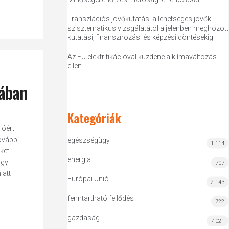
Transzlációs jövőkutatás: a lehetséges jövők
szisztematikus vizsgálatától a jelenben meghozott
kutatási, finanszírozási és képzési döntésekig
Az EU elektrifikációval küzdene a klímaváltozás
ellen
jában
Kategóriák
ióért
ovábbi
egészségügy
1 114
ket
energia
agy
707
iatt
Európai Unió
2 143
fenntartható fejlődés
722
gazdaság
7 021