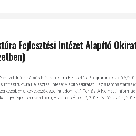
úra Fejlesztési Intézet Alapító Okirat
zetben)
Nemzeti Információs Infrastruktúra Fejlesztési Programról szóló 5/2011. 
Infrastruktúra Fejlesztési Intézet Alapító Okiratát – az államháztartásért
erkezetben a következők szerint adom ki...” Forrás: A Nemzeti Informác
kkal egységes szerkezetben); Hivatalos Értesítő; 2013. évi 62. szám, 2013