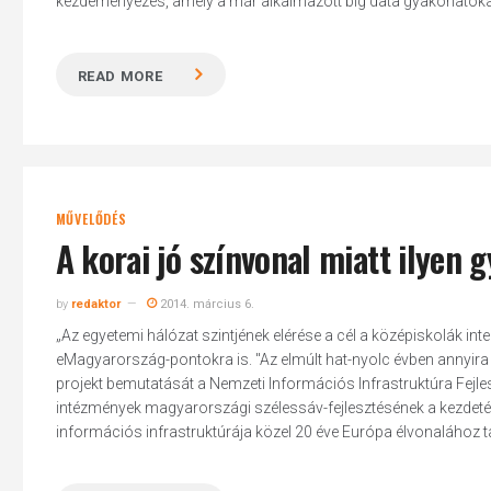
kezdeményezés, amely a már alkalmazott big data gyakorlatokat
READ MORE
MŰVELŐDÉS
A korai jó színvonal miatt ilyen 
by
redaktor
2014. március 6.
„Az egyetemi hálózat szintjének elérése a cél a középiskolák int
eMagyarország-pontokra is. "Az elmúlt hat-nyolc évben annyira h
projekt bemutatását a Nemzeti Információs Infrastruktúra Fejles
Hit enter to search or ESC to close
intézmények magyarországi szélessáv-fejlesztésének a kezdetén 
információs infrastruktúrája közel 20 éve Európa élvonalához ta