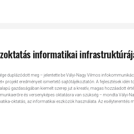
özoktatás informatikai infrastruktúrá
sége duplázódott meg – jelentette be Vályi-Nagy Vilmos infokommunikác
et+ projekt eredményeit ismertető sajtótájékoztatón. A fejlesztések idén t
alapú gazdaságában kiemelt szerep jut a kreatív, magas hozzáadott érté
tt munkaerőre és versenyképes oktatásra van szükség – mondta Vályi-N
tika-oktatás, az informatikai eszközök használata. Az esélyteremtés m