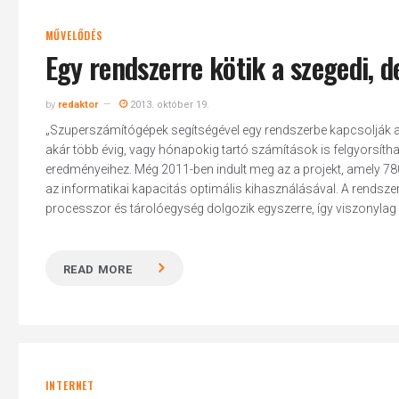
MŰVELŐDÉS
Egy rendszerre kötik a szegedi, 
by
redaktor
2013. október 19.
„Szuperszámítógépek segítségével egy rendszerbe kapcsolják a 
akár több évig, vagy hónapokig tartó számítások is felgyorsítha
eredményeihez. Még 2011-ben indult meg az a projekt, amely 7
az informatikai kapacitás optimális kihasználásával. A rendsz
processzor és tárolóegység dolgozik egyszerre, így viszonylag rö
READ MORE
INTERNET