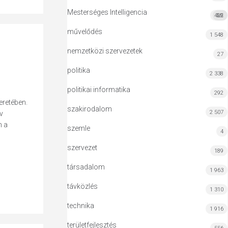
Mesterséges Intelligencia
422
MI
művelődés
1 548
nemzetközi szervezetek
27
politika
2 338
politikai informatika
292
eretében.
szakirodalom
2 507
v
n a
szemle
4
szervezet
189
társadalom
1 963
távközlés
1 310
technika
1 916
területfejlesztés