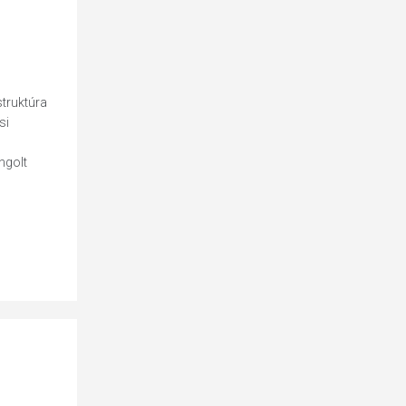
struktúra
si
,
ngolt