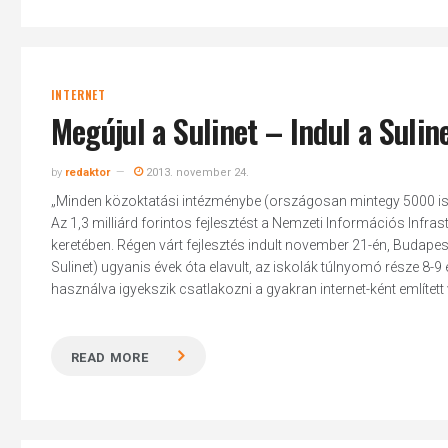
INTERNET
Megújul a Sulinet – Indul a Sulin
by
redaktor
2013. november 24.
„Minden közoktatási intézménybe (országosan mintegy 5000 isko
Az 1,3 milliárd forintos fejlesztést a Nemzeti Információs Infrast
keretében. Régen várt fejlesztés indult november 21-én, Budape
Sulinet) ugyanis évek óta elavult, az iskolák túlnyomó része 8-9
használva igyekszik csatlakozni a gyakran internet-ként említett 
READ MORE