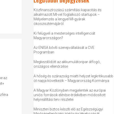
Közfinanszírozású számítási kapacitás és
alkalmazott MI-vel foglalkozó startupok –
Mélyelemzés a lengyel MI-gyárak
ökoszisztémájáról
Ki felügyeli a mesterséges intelligenciát
Magyarországon?
Az ENISA bővíti szerepvállalását a CVE
Programban
Megkezdődött az akkumulátoripar átfogó,
országos ellenőrzése
A hőség és szárazság miatti helyzet legkritikusabb
ne az
öt napja következik – Magyarország Kormánya
et+
A Magyar Közlönyben megjelentek az európai
zféra
uniós források elérése érdekében módosított
helyreállítási terv részletei
Miniszteri biztos készíti elő az Egészségügyi
Minőségellenőrzési Hatóság létrehozását