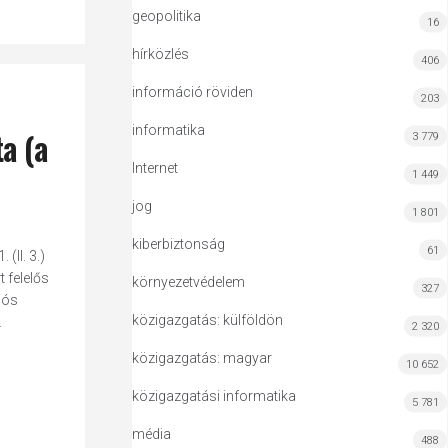
geopolitika
16
hírközlés
406
információ röviden
203
informatika
a (a
3 779
Internet
1 449
jog
1 801
kiberbiztonság
61
(II. 3.)
 felelős
környezetvédelem
327
iós
közigazgatás: külföldön
.
2 320
közigazgatás: magyar
10 652
közigazgatási informatika
5 781
média
488