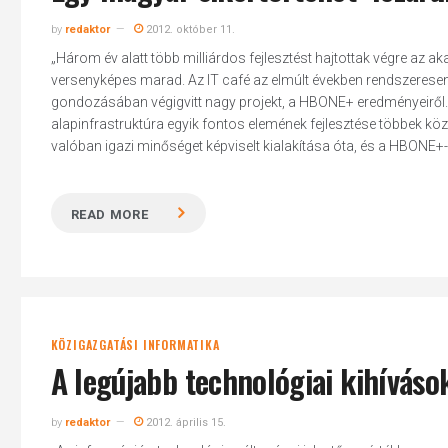
by
redaktor
2012. október 11.
„Három év alatt több milliárdos fejlesztést hajtottak végre az a
versenyképes marad. Az IT café az elmúlt években rendszeresen 
gondozásában végigvitt nagy projekt, a HBONE+ eredményeiről. Te
alapinfrastruktúra egyik fontos elemének fejlesztése többek k
valóban igazi minőséget képviselt kialakítása óta, és a HBONE+-na
READ MORE
KÖZIGAZGATÁSI INFORMATIKA
A legújabb technológiai kihíváso
by
redaktor
2012. április 15.