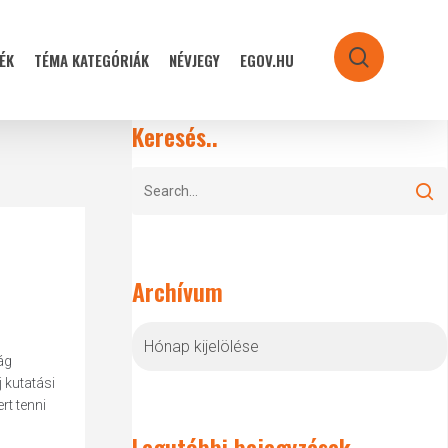
ÉK
TÉMA KATEGÓRIÁK
NÉVJEGY
EGOV.HU
search
Keresés..
Archívum
Archívum
ág
 kutatási
rt tenni
Legutóbbi bejegyzések