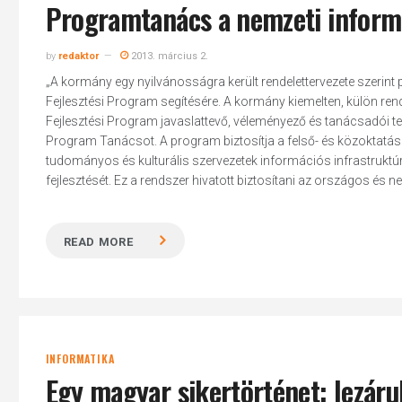
Programtanács a nemzeti informá
by
redaktor
2013. március 2.
„A kormány egy nyilvánosságra került rendelettervezete szerin
Fejlesztési Program segítésére. A kormány kiemelten, külön ren
Fejlesztési Program javaslattevő, véleményező és tanácsadói te
Program Tanácsot. A program biztosítja a felső- és közoktatási
tudományos és kulturális szervezetek információs infrastrukt
fejlesztését. Ez a rendszer hivatott biztosítani az országos és n
READ MORE
INFORMATIKA
Egy magyar sikertörténet: lezáru