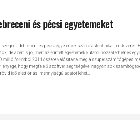
debreceni és pécsi egyetemeket
szegedi, debreceni és pécsi egyetemek számítástechnikai rendszereit. E
tók, de azért is jó, mert az érintett egyetemek kutatói hozzáférhetnek eg
80 millió forintból 2014 őszére valósítaná meg a szuperszámítógépes m
er lényege, hogy megfelelő szoftver segítségével nagyon sok számítógép
vid idő alatt óriási mennyiségű adatot lehet...