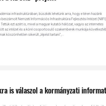
kadémiai infrastruktúrában, büszkék lehetünk arra, hogy e téren hazánk
beszámolt Nemzeti Információs Infrastruktúra Fejlesztési Intézet (NIIFI
ttük ezt azért is, mivel a magyar kutatói hálózat, vagyis az internetes
özött az intézet és a köré csoportosuló szakemberek munkája következté
k köszönhetően sikerült „lépést tartani”,...
kra is válaszol a kormányzati informa