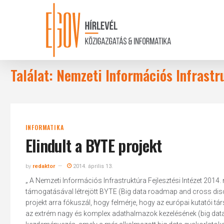
Skip
to
main
content
Találat: Nemzeti Információs Infrastru
INFORMATIKA
Elindult a BYTE projekt
by
redaktor
2014. április 13.
„ A Nemzeti Információs Infrastruktúra Fejlesztési Intézet 2014.
támogatásával létrejött BYTE (Big data roadmap and cross disci
projekt arra fókuszál, hogy felmérje, hogy az európai kutatói t
az extrém nagy és komplex adathalmazok kezelésének (big data)