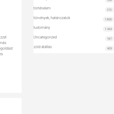
556
történelem
212
törvények, határozatok
1 805
tudomány
1 453
zzel
Uncategorized
197
ymás
zöld átállás
egoldást
403
es