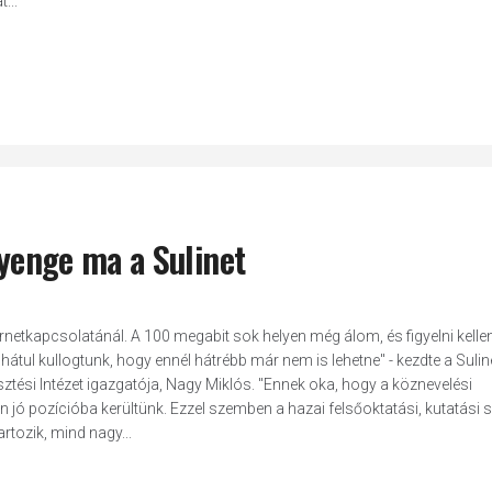
...
gyenge ma a Sulinet
ernetkapcsolatánál. A 100 megabit sok helyen még álom, és figyelni kelle
átul kullogtunk, hogy ennél hátrébb már nem is lehetne" - kezdte a Sulin
ztési Intézet igazgatója, Nagy Miklós. "Ennek oka, hogy a köznevelési
jó pozícióba kerültünk. Ezzel szemben a hazai felsőoktatási, kutatási s
rtozik, mind nagy...