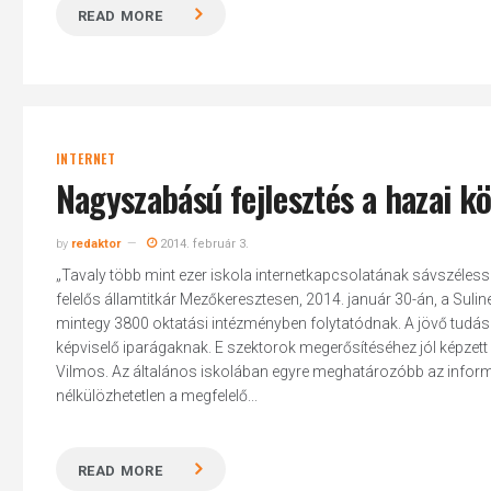
READ MORE
INTERNET
Nagyszabású fejlesztés a hazai k
by
redaktor
2014. február 3.
„Tavaly több mint ezer iskola internetkapcsolatának sávszéles
felelős államtitkár Mezőkeresztesen, 2014. január 30-án, a Sulin
mintegy 3800 oktatási intézményben folytatódnak. A jövő tudás
képviselő iparágaknak. E szektorok megerősítéséhez jól képze
Vilmos. Az általános iskolában egyre meghatározóbb az informa
nélkülözhetetlen a megfelelő...
READ MORE