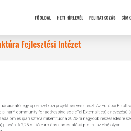
FŐOLDAL
HETI HÍRLEVÉL
FELIRATKOZÁS
CÍMK
ktúra Fejlesztési Intézet
 márciusától egy új nemzetközi projektben vesz részt. Az Európai Bizotts
plinarY community for addressing socieTal Externalities) elnevezésű új
ársadalom és ipari szféra miként tudna 2020-ra nagyobb részesedésre sze
 piacán. A 2,25 millió euró össztámogatású projekt az első olyan