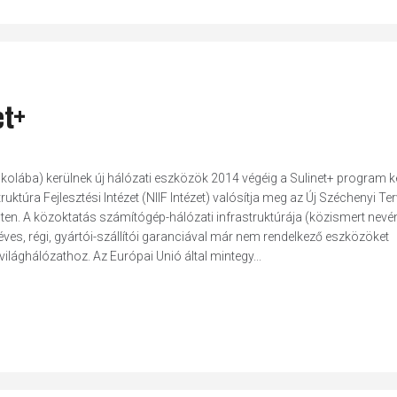
et+
lába) kerülnek új hálózati eszközök 2014 végéig a Sulinet+ program k
ruktúra Fejlesztési Intézet (NIIF Intézet) valósítja meg az Új Széchenyi Ter
sten. A közoktatás számítógép-hálózati infrastruktúrája (közismert nevé
 éves, régi, gyártói-szállítói garanciával már nem rendelkező eszközöket
világhálózathoz. Az Európai Unió által mintegy...