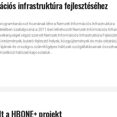
ciós infrastruktúra fejlesztéséhez
t programtanácsot hoznának létre a Nemzeti Információs Infrastruktúra
deletben szabályozná a 2011-ben létrehozott Nemzeti Információs Infra
vékenységet végző szervét Nemzeti Információs Infrastruktúra Fejleszté
 intézmények, kutató-fejlesztő helyek, közgyűjtemények és más oktatási
úrájának és országos számítógépes hálózati szolgáltatásainak összeha
emzetközi hálózati kapcsolatok...
lt a HBONE+ projekt