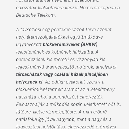
„Miniatűr áramtermelő erőművekből álló
hálózatok kialakítására készül Németországban a
Deutsche Telekom.
A távközlési cég pénteken vázolt terve szerint
helyi áramszolgáltatókkal együttműködve
úgynevezett
blokkerőműveket (BHKW)
telepítenének és kötnének hálózatba. A
berendezések kis méretű és viszonylag kis
teljesítményű áramfejlesztő motorok, amelyeket
társasházak vagy családi házak pincéjében
helyeznek el
. Az eddigi gyakorlat szerint a
blokkerőművel termelt áramot az a létesítmény
használja, ahol a berendezést elhelyezték.
Felhasználják a működés során keletkezett hőt is,
fűtésre, illetve vízmelegítésre. A mini erőmű
hatásfoka így jóval nagyobb, mint a nagy és a
fogyasztási helytől távol elhelyezkedő erőművek