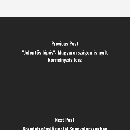
Previous Post
"Jelentős lépés": Magyarországon is nyílt
kormányzás lesz
Next Post
Közadatigénylő portál Spanyolországban