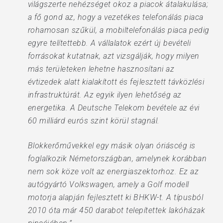
világszerte nehézséget okoz a piacok átalakulása;
a fő gond az, hogy a vezetékes telefonálás piaca
rohamosan szűkül, a mobiltelefonálás piaca pedig
egyre telítettebb. A vállalatok ezért új bevételi
forrásokat kutatnak, azt vizsgálják, hogy milyen
más területeken lehetne hasznosítani az
évtizedek alatt kialakított és fejlesztett távközlési
infrastruktúrát. Az egyik ilyen lehetőség az
energetika. A Deutsche Telekom bevétele az évi
60 milliárd eurós szint körül stagnál.
Blokkerőművekkel egy másik olyan óriáscég is
foglalkozik Németországban, amelynek korábban
nem sok köze volt az energiaszektorhoz. Ez az
autógyártó Volkswagen, amely a Golf modell
motorja alapján fejlesztett ki BHKW-t. A típusból
2010 óta már 450 darabot telepítettek lakóházak