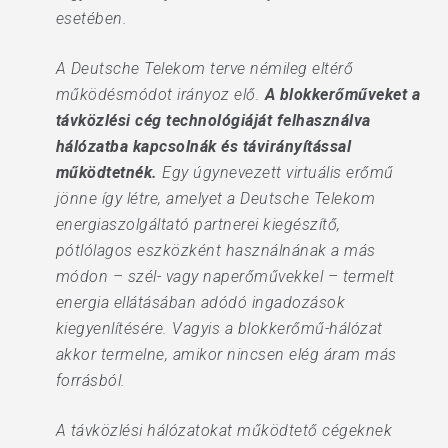
esetében.
A Deutsche Telekom terve némileg eltérő
működésmódot irányoz elő.
A blokkerőműveket a
távközlési cég technológiáját felhasználva
hálózatba kapcsolnák és távirányítással
működtetnék.
Egy úgynevezett virtuális erőmű
jönne így létre, amelyet a Deutsche Telekom
energiaszolgáltató partnerei kiegészítő,
pótlólagos eszközként használnának a más
módon – szél- vagy naperőművekkel – termelt
energia ellátásában adódó ingadozások
kiegyenlítésére. Vagyis a blokkerőmű-hálózat
akkor termelne, amikor nincsen elég áram más
forrásból.
A távközlési hálózatokat működtető cégeknek