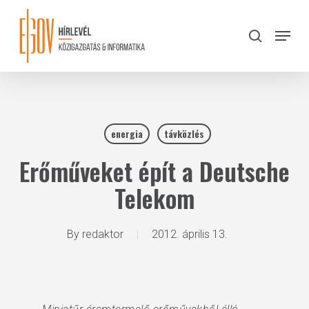
Skip
to
Menu
search
main
Close
content
Menu
energia
távközlés
Erőműveket épít a Deutsche
Telekom
By
redaktor
2012. április 13.