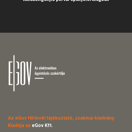
Az eGov Hírlevél tájékoztató, szakmai kiadvány.
Kiadója az
eGov Kft.