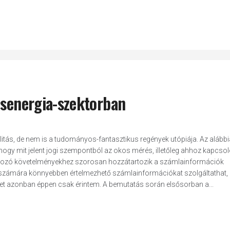
osenergia-szektorban
tás, de nem is a tudományos-fantasztikus regények utópiája. Az alább
 hogy mit jelent jogi szempontból az okos mérés, illetőleg ahhoz kapcs
atkozó követelményekhez szorosan hozzátartozik a számlainformációk
számára könnyebben értelmezhető számlainformációkat szolgáltathat, il
ket azonban éppen csak érintem. A bemutatás során elsősorban a...