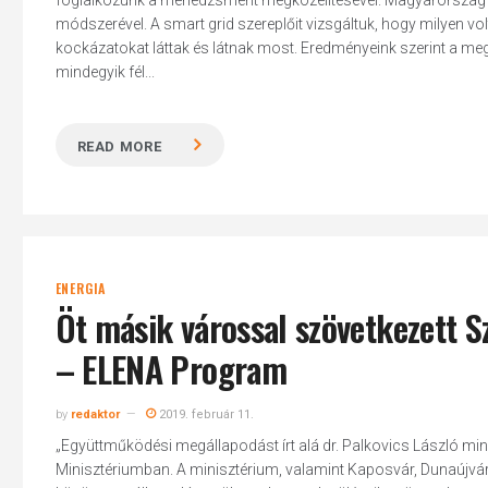
foglalkozunk a menedzsment megközelítésével. Magyarország l
módszerével. A smart grid szereplőit vizsgáltuk, hogy milyen vo
kockázatokat láttak és látnak most. Eredményeink szerint a meg
mindegyik fél...
READ MORE
ENERGIA
Öt másik várossal szövetkezett 
– ELENA Program
by
redaktor
2019. február 11.
„Együttműködési megállapodást írt alá dr. Palkovics László min
Minisztériumban. A minisztérium, valamint Kaposvár, Dunaújv