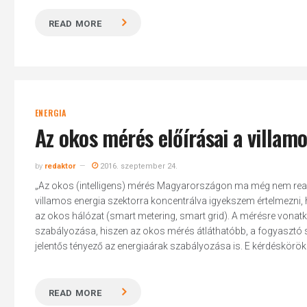
READ MORE
ENERGIA
Az okos mérés előírásai a villam
by
redaktor
2016. szeptember 24.
„Az okos (intelligens) mérés Magyarországon ma még nem reali
villamos energia szektorra koncentrálva igyekszem értelmezni,
az okos hálózat (smart metering, smart grid). A mérésre von
szabályozása, hiszen az okos mérés átláthatóbb, a fogyasztó 
jelentős tényező az energiaárak szabályozása is. E kérdéskörö
READ MORE