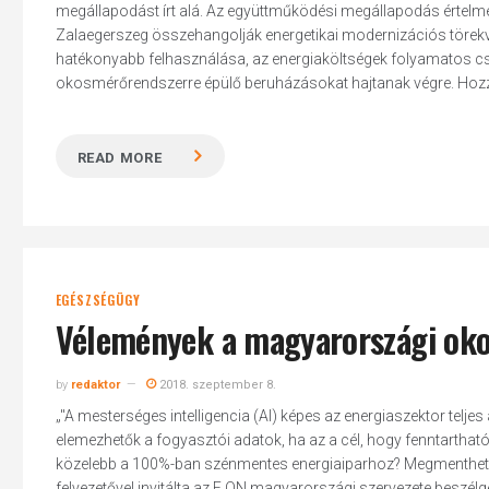
megállapodást írt alá. Az együttműködési megállapodás értel
Zalaegerszeg összehangolják energetikai modernizációs törekvé
hatékonyabb felhasználása, az energiaköltségek folyamatos csö
okosmérőrendszerre épülő beruházásokat hajtanak végre. Hozzát
READ MORE
EGÉSZSÉGÜGY
Vélemények a magyarországi oko
by
redaktor
2018. szeptember 8.
„"A mesterséges intelligencia (AI) képes az energiaszektor telje
elemezhetők a fogyasztói adatok, ha az a cél, hogy fenntartha
közelebb a 100%-ban szénmentes energiaiparhoz? Megmentheti-e 
felvezetővel invitálta az E.ON magyarországi szervezete beszélg