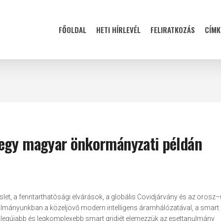
FŐOLDAL
HETI HÍRLEVÉL
FELIRATKOZÁS
CÍMK
 egy magyar önkormányzati példán
slet, a fenntarthatósági elvárások, a globális Covidjárvány és az orosz
nulmányunkban a közeljövő modern intelligens áramhálózatával, a smart 
egújabb és legkomplexebb smart gridjét elemezzük az esettanulmány