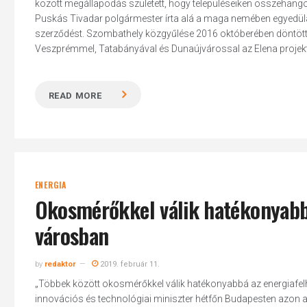
között megállapodás született, hogy településeiken összehango
Puskás Tivadar polgármester írta alá a maga nemében egyedüláll
szerződést. Szombathely közgyűlése 2016 októberében döntött 
Veszprémmel, Tatabányával és Dunaújvárossal az Elena projekt.
READ MORE
ENERGIA
Okosmérőkkel válik hatékonyabbá
városban
by
redaktor
2019. február 11.
„Többek között okosmérőkkel válik hatékonyabbá az energiafel
innovációs és technológiai miniszter hétfőn Budapesten azon a