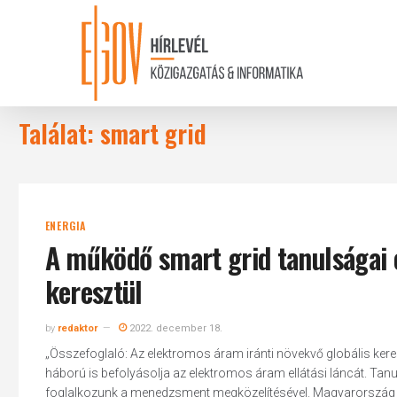
Skip
to
main
content
Találat: smart grid
ENERGIA
A működő smart grid tanulságai
keresztül
by
redaktor
2022. december 18.
„Összefoglaló: Az elektromos áram iránti növekvő globális kere
háború is befolyásolja az elektromos áram ellátási láncát. Ta
foglalkozunk a menedzsment megközelítésével. Magyarország l