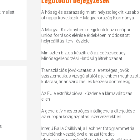
 mellett
A hőség és szárazság miatti helyzet legkritikusabb
öt napja következik – Magyarország Kormánya
A Magyar Közlönyben megjelentek az európai
uniós források elérése érdekében módosított
helyreállítási terv részletei
Miniszteri biztos készíti elő az Egészségügyi
Minőségellenőrzési Hatóság létrehozását
Transzlációs jövőkutatás: a lehetséges jövők
szisztematikus vizsgálatától a jelenben meghozott
kutatási, finanszírozási és képzési döntésekig
Az EU elektrifikációval küzdene a klímaváltozás
ellen
A generatív mesterséges intelligencia elterjedése
az európai közigazgatási szervezetekben
s
Interjú Balla Csillával, a Lechner fotogrammetriai
területének vezetőjével a hazai téradat-
ökoszisztéma jövőjéről és a légi adatgyűjtések