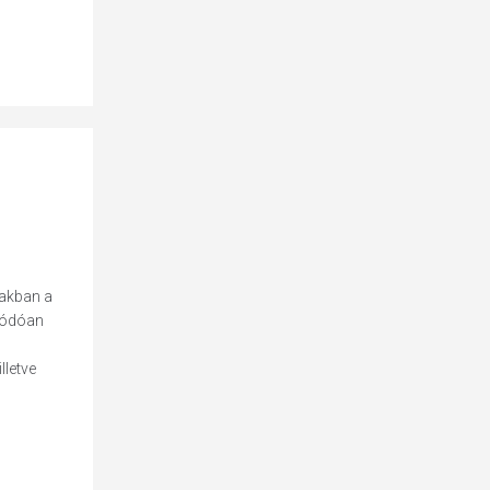
iakban a
olódóan
letve