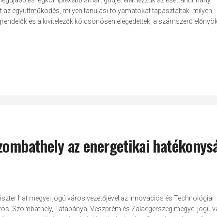
egújabb és legkomplexebb smart gridjét elemezzük az esettanulmány
lt az együttműködés, milyen tanulási folyamatokat tapasztaltak, milyen
rendelők és a kivitelezők kölcsönösen elégedettek; a számszerű előnyök
Szombathely az energetikai hatékonys
iszter hat megyei jogú város vezetőjével az Innovációs és Technológiai
áros, Szombathely, Tatabánya, Veszprém és Zalaegerszeg megyei jogú 