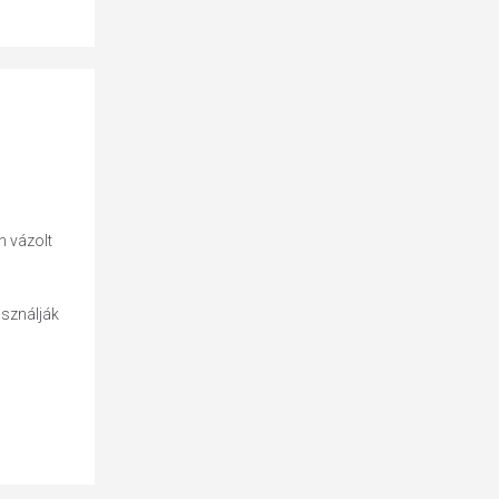
n vázolt
asználják