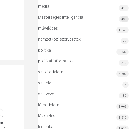
média
488
Mesterséges Intelligencia
420
MI
művelődés
1 548
nemzetközi szervezetek
27
politika
2 337
politikai informatika
292
szakirodalom
2 507
szemle
4
szervezet
189
társadalom
1 963
és
távközlés
nk
1 310
ánt
technika
a. Az
1 916