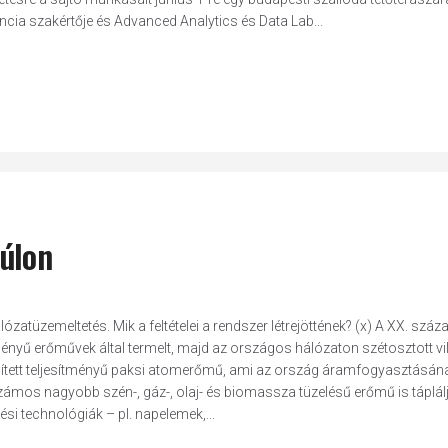
ncia szakértője és Advanced Analytics és Data Lab...
túlon
tüzemeltetés. Mik a feltételei a rendszer létrejöttének? (x) A XX. száza
tményű erőművek által termelt, majd az országos hálózaton szétosztott v
pített teljesítményű paksi atomerőmű, ami az ország áramfogyasztásán
zámos nagyobb szén-, gáz-, olaj- és biomassza tüzelésű erőmű is táplálj
si technológiák – pl. napelemek,...