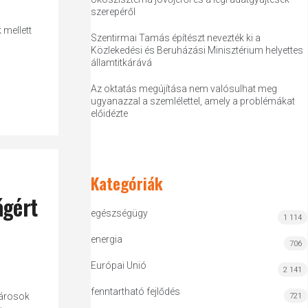
szerepéről
 mellett
Szentirmai Tamás építészt nevezték ki a
Közlekedési és Beruházási Minisztérium helyettes
államtitkárává
Az oktatás megújítása nem valósulhat meg
ugyanazzal a szemlélettel, amely a problémákat
előidézte
Kategóriák
ágért
egészségügy
1 114
energia
706
Európai Unió
2 141
fenntartható fejlődés
városok
721