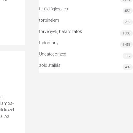
területfejlesztés
556
történelem
212
törvények, határozatok
1 805
tudomány
1 453
Uncategorized
197
zöld átállás
402
di
illamos-
ak közel
a. Az