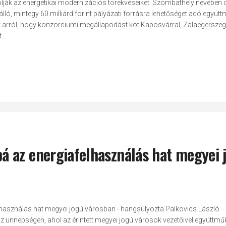
lják az energetikai modernizációs törekvéseiket. Szombathely nevében d
ó, mintegy 60 milliárd forint pályázati forrásra lehetőséget adó együt
arról, hogy konzorciumi megállapodást köt Kaposvárral, Zalaegerszeg
..
 az energiafelhasználás hat megyei 
használás hat megyei jogú városban - hangsúlyozta Palkovics László
z ünnepségen, ahol az érintett megyei jogú városok vezetőivel együttmű