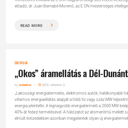
előadó, dr. Juan Bernabé-Morenó, az E.ON mesterséges intellige
READ MORE
ENERGIA
„Okos” áramellátás a Dél-Dunán
by
redaktor
2016. október 2.
„Lakossági energiatermelés, elektromos autók, hatékonyabb hálóza
villamos energiaellátás alapját a több tíz vagy száz MW teljesí
energia jelentette. A legnagyobb energiatermelő a 2000 MW beé
40%-át fedezi termelésével. A hálózatot az atomerőmű mellett s
elmúlt évtizedekben azonban megjelentek olyan új energiatermelé