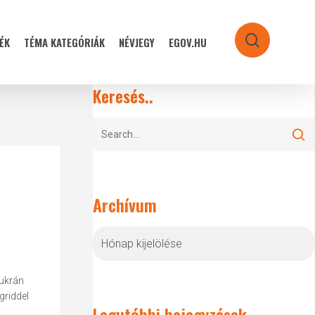
ÉK
TÉMA KATEGÓRIÁK
NÉVJEGY
EGOV.HU
search
Keresés..
Archívum
Archívum
–ukrán
griddel
Legutóbbi bejegyzések