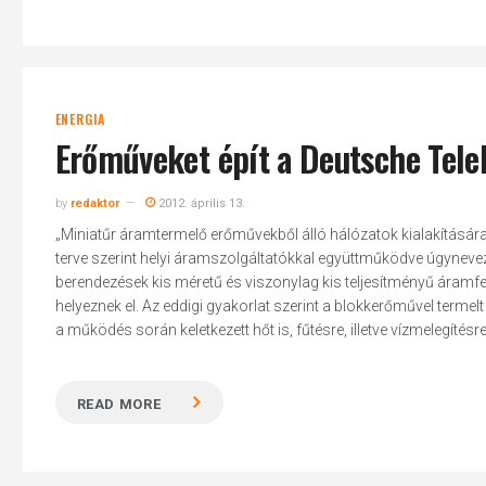
ENERGIA
Erőműveket épít a Deutsche Tel
by
redaktor
2012. április 13.
„Miniatűr áramtermelő erőművekből álló hálózatok kialakításár
terve szerint helyi áramszolgáltatókkal együttműködve úgyneve
berendezések kis méretű és viszonylag kis teljesítményű áramf
helyeznek el. Az eddigi gyakorlat szerint a blokkerőművel termel
a működés során keletkezett hőt is, fűtésre, illetve vízmelegítés
READ MORE