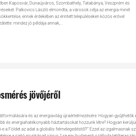
mében Kaposvár, Dunaújváros, Szombathely, Tatabánya, Veszprém és
seiket. Palkovics László elmondta, a városok célja az energia minél
kkentése, ennek érdekében az érintett településeken közös erővel
ette: mindez jó példája annak,...
smérés jövőjéről
s átformálására és az energiavilág újraértelmezésére. Hogyan gyűjthetők 
tóbb és energiahatékonyabb háztartásokat hozzunk létre? Hogyan kerüljü
a Földet az adat a globális felmelegedéstől?" Ezzel az izgalmasnak sz
etésre a sajtó munkásait június 1-re egy budapesti szálloda tetőteraszár