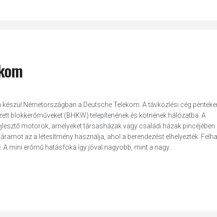
ekom
a készül Németországban a Deutsche Telekom. A távközlési cég pénteke
zett blokkerőműveket (BHKW) telepítenének és kötnének hálózatba. A
ejlesztő motorok, amelyeket társasházak vagy családi házak pincéjében
t áramot az a létesítmény használja, ahol a berendezést elhelyezték. Felh
re. A mini erőmű hatásfoka így jóval nagyobb, mint a nagy...