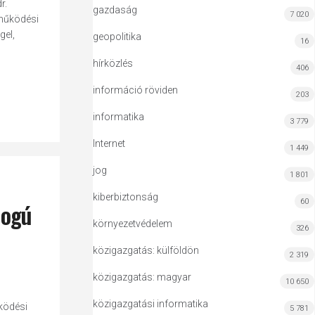
r.
gazdaság
7 020
tműködési
gel,
geopolitika
16
hírközlés
406
információ röviden
203
informatika
3 779
Internet
1 449
jog
1 801
kiberbiztonság
60
jogú
környezetvédelem
326
közigazgatás: külföldön
2 319
közigazgatás: magyar
10 650
közigazgatási informatika
ködési
5 781