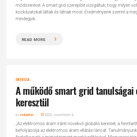
módszerével. A smart grid szereplőit vizsgáltuk, hogy milyen vo
kockázatokat láttak és látnak most. Eredményeink szerint a meg
mindegyik...
READ MORE
ENERGIA
A működő smart grid tanulságai
keresztül
Hit enter to search or ESC to close
by
redaktor
2022. november 6.
„Az elektromos áram iránti növekvő globális kereslet, a fenntar
befolyásolja az elektromos áram ellátási láncát. Tanulmányunk