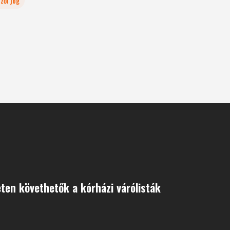
zői jog
eten követhetők a kórházi várólisták