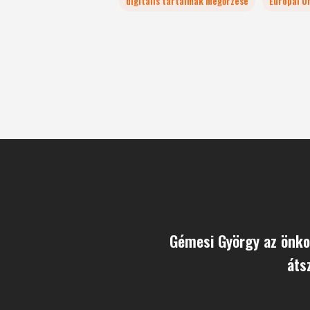
digitális tartalmak megőrzése
Európai U
Gémesi György az önk
áts