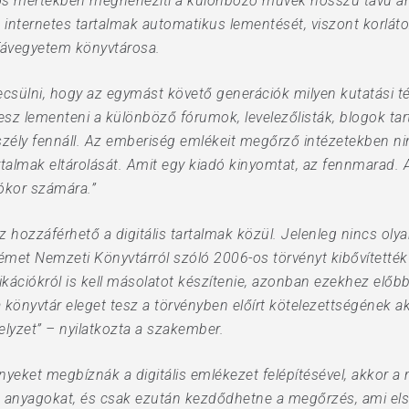
entős mértékben megnehezíti a különböző művek hosszú távú ar
 internetes tartalmak automatikus lementését, viszont korláto
 Távegyetem könyvtárosa.
ülni, hogy az egymást követő generációk milyen kutatási tém
z lementeni a különböző fórumok, levelezőlisták, blogok tarta
szély fennáll. Az emberiség emlékeit megőrző intézetekben n
rtalmak eltárolását. Amit egy kiadó kinyomtat, az fennmarad. A
ókor számára.”
hozzáférhető a digitális tartalmak közül. Jelenleg nincs olya
Német Nemzeti Könyvtárról szóló 2006-os törvényt kibővítetté
ikációkról is kell másolatot készítenie, azonban ezekhez előbb
nyvtár eleget tesz a törvényben előírt kötelezettségének akk
yzet” – nyilatkozta a szakember.
nyeket megbíznák a digitális emlékezet felépítésével, akkor 
az anyagokat, és csak ezután kezdődhetne a megőrzés, ami els