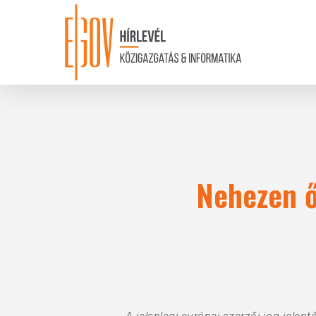
Skip
to
main
content
Nehezen ő