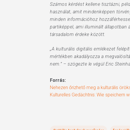
Számos kérdést kellene tisztázni, pé
használat, amit mindenképpen törvény
minden információhoz hozzáférhesse
partiképpel, ami illuminált állapotban 
társadalom érdeke között.
„A kulturális digitális emlékezet felé
mértékben akadályozza a megvalósítást
nem.” – szögezte le végül Eric Steinha
Forrás:
Nehezen őrizhető meg a kulturális örö
Kulturelles Gedächtnis: Wie speichern wi