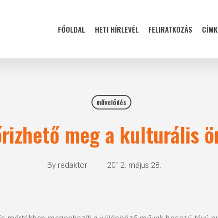
FŐOLDAL
HETI HÍRLEVÉL
FELIRATKOZÁS
CÍMK
művelődés
rizhető meg a kulturális 
By
redaktor
2012. május 28.