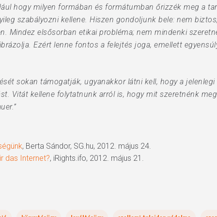
ldául hogy milyen formában és formátumban őrizzék meg a tar
ileg szabályozni kellene. Hiszen gondoljunk bele: nem biztos
n. Mindez elsősorban etikai probléma; nem mindenki szeret
ábrázolja. Ezért lenne fontos a felejtés joga, emellett egyensúly
pítését sokan támogatják, ugyanakkor látni kell, hogy a jelenleg
. Vitát kellene folytatnunk arról is, hogy mit szeretnénk me
uer.”
kségünk
, Berta Sándor, SG.hu, 2012. május 24.
r das Internet?
, iRights.ifo, 2012. május 21.