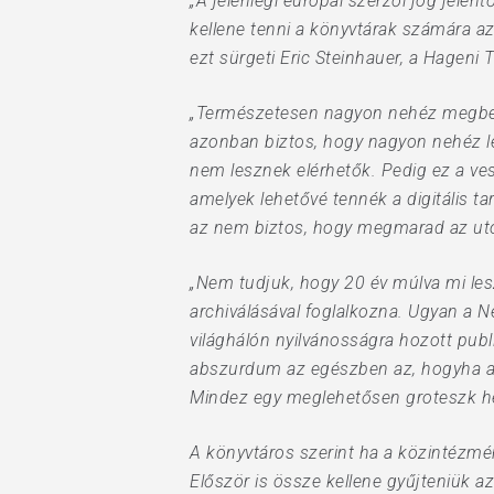
„A jelenlegi európai szerzői jog jel
Hit enter to search or ESC to close
kellene tenni a könyvtárak számára az
ezt sürgeti Eric Steinhauer, a Hageni
„Természetesen nagyon nehéz megbecs
azonban biztos, hogy nagyon nehéz les
nem lesznek elérhetők. Pedig ez a ve
amelyek lehetővé tennék a digitális ta
az nem biztos, hogy megmarad az ut
„Nem tudjuk, hogy 20 év múlva mi lesz 
archiválásával foglalkozna. Ugyan a 
világhálón nyilvánosságra hozott publ
abszurdum az egészben az, hogyha a kö
Mindez egy meglehetősen groteszk hel
A könyvtáros szerint ha a közintézmé
Először is össze kellene gyűjteniük 