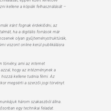
chiválását, éppen ezért lehetővé
zni kellene a kópiák felhasználását –
ák iránt fognak érdeklődni, az
lmát, ha a digitális források már
incsenek olyan gyűjteménystruktúrák,
mi viszont online kerül publikálásra
n törvény, ami az internet
k azzal, hogy az intézménynek a
 hozzá kellene tudnia férni. Az
or megsérti a szerzői jogi törvényt.
a munkájuk három szakaszból állna.
ősorban egy technikai feladat.