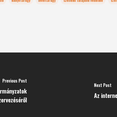
nió
könyvtárügy
levéltárügy
szellemi tulajdon védelme
szer
Previous Post
Next Post
ormányzatok
Az intern
zervezéséről