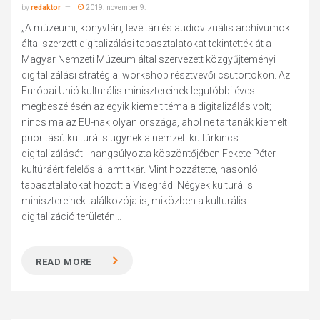
by
redaktor
2019. november 9.
„A múzeumi, könyvtári, levéltári és audiovizuális archívumok
által szerzett digitalizálási tapasztalatokat tekintették át a
Magyar Nemzeti Múzeum által szervezett közgyűjteményi
digitalizálási stratégiai workshop résztvevői csütörtökön. Az
Európai Unió kulturális minisztereinek legutóbbi éves
megbeszélésén az egyik kiemelt téma a digitalizálás volt;
nincs ma az EU-nak olyan országa, ahol ne tartanák kiemelt
prioritású kulturális ügynek a nemzeti kultúrkincs
digitalizálását - hangsúlyozta köszöntőjében Fekete Péter
kultúráért felelős államtitkár. Mint hozzátette, hasonló
tapasztalatokat hozott a Visegrádi Négyek kulturális
minisztereinek találkozója is, miközben a kulturális
digitalizáció területén...
READ MORE