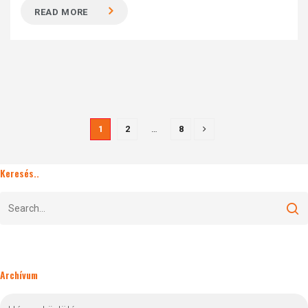
READ MORE
1
2
…
8
Keresés..
Archívum
Archívum