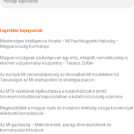
Legutóbbi bejegyzések
Mesterséges Intelligencia Hivatal – MI Piacfelügyeleti Hatóság –
Magyarország Kormánya
Magyarországnak szüksége van egy erős, integrált, nemzetközileg is
elismert víztudományi központra – Tanács Zoltán
Az európai MI-versenyképesség az élvonalbeli MI-modelleken túl.
Tanulságok az MI-startupoktól öt stratégiai piacon
Az MTA vezetőinek tájékoztatása a kutatóhálózatot érintő
törvénymódosítással kapcsolatban a kutatói közösség számára
Megkezdődtek a magyar nyelv és irodalom érettségi vizsga korrekcióját
előkészítő konzultációk
Az MI-gazdaság – Makrotrendek, iparági átrendeződések és
kormányzási kihívások