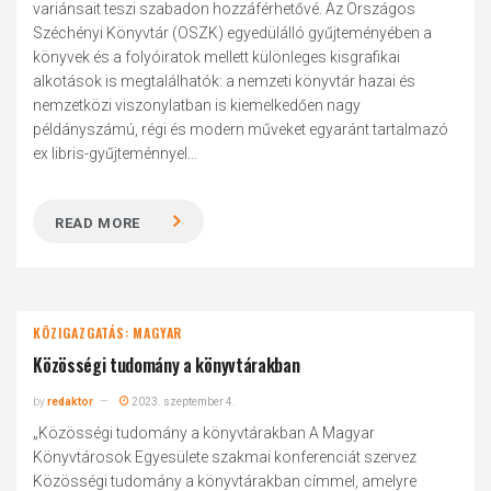
variánsait teszi szabadon hozzáférhetővé. Az Országos
Széchényi Könyvtár (OSZK) egyedülálló gyűjteményében a
könyvek és a folyóiratok mellett különleges kisgrafikai
alkotások is megtalálhatók: a nemzeti könyvtár hazai és
nemzetközi viszonylatban is kiemelkedően nagy
példányszámú, régi és modern műveket egyaránt tartalmazó
ex libris-gyűjteménnyel...
READ MORE
KÖZIGAZGATÁS: MAGYAR
Közösségi tudomány a könyvtárakban
by
redaktor
2023. szeptember 4.
„Közösségi tudomány a könyvtárakban A Magyar
Könyvtárosok Egyesülete szakmai konferenciát szervez
Közösségi tudomány a könyvtárakban címmel, amelyre