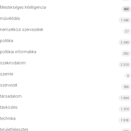
Mesterséges Intelligencia
427
MI
művelődés
1 549
nemzetközi szervezetek
27
politika
2 340
politikai informatika
292
szakirodalom
2 510
szemle
4
szervezet
189
társadalom
1 964
távközlés
1 310
technika
1 918
területfejlesztés