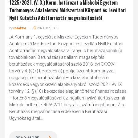
1225/2021. (V. 3.) Korm. határozat a Miskolci Egyetem
Tudományos Adatelemző Módszertani Központ és Levéltári
Nyílt Kutatási Adatforrástár megvalósításáról
by
redaktor
2021. május 8.
„A Kormány 1. egyetért a Miskolci Egyetem Tudományos
Adatelemző Módszertani Központ és Levéltári Nyílt Kutatási
Adatforrástár megvalósítására irányuló beruházásának (a
továbbiakban: Beruházás) az állami magasépítési
beruházások megvalósításáról szóló 2018. évi CXXXVIII.
törvény 4. § (7) bekezdés a) pontja szerinti kormányzati
magasépítési beruházásként – a közfeladatot ellátó
közérdekű vagyonkezelő alapítványokról szóló 2021. évi IX.
törvény 12. § (10) bekezdése alapján történő finanszírozással
– történő megvalósításával az ingatlan-nyilvántartás szerinti
Miskolc belterület 40592/11 helyrajzi számú ingatlanon; 2. a
Beruházás megvalósítása érdekében a Beruházási
Ügynökség által...
READ MORE