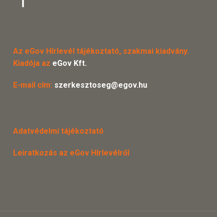
Az eGov Hírlevél tájékoztató, szakmai kiadvány.
Kiadója az
eGov Kft.
E-mail cím:
szerkesztoseg@egov.hu
Adatvédelmi tájékoztató
Leiratkozás az eGov Hírlevélről