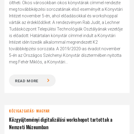
öltheti. Okos városokban okos könyvtárak címmel rendezte
meg továbbképzési sorozatának első eseményét a Könyvtári
Intézet november 5-én, ahol előadásokkal és workshoppal
várták az érdeklődőket. A rendezvényen Rab Judit, a Lechner
Tudásközpont Települési Technológiák Osztályának vezetője
is előadott. Határtalan könyvtár címmel indult a Könyvtári
Intézet idén tizedik alkalommal megrendezett K2
továbbképzési sorozata. A 2019/2020-as évadot november
5-én az Országos Széchenyi Könyvtár dísztermében nyitotta
meg Fehér Miklós, a Könyvtári...
READ MORE
KÖZIGAZGATÁS: MAGYAR
Közgyűjteményi digitalizálási workshopot tartottak a
Nemzeti Múzeumban