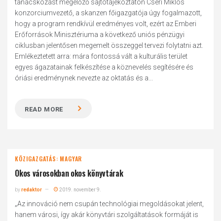
tanácskozást megelőző sajtótájékoztatón Cseri Miklós
konzorciumvezető, a skanzen főigazgatója úgy fogalmazott,
hogy a program rendkívül eredményes volt, ezért az Emberi
Erőforrások Minisztériuma a következő uniós pénzügyi
ciklusban jelentősen megemelt összeggel tervezi folytatni azt.
Emlékeztetett arra: mára fontossá vált a kulturális terület
egyes ágazatainak felkészítése a köznevelés segítésére és
óriási eredménynek nevezte az oktatás és a...
READ MORE
KÖZIGAZGATÁS: MAGYAR
Okos városokban okos könyvtárak
by
redaktor
2019. november 9.
„Az innováció nem csupán technológiai megoldásokat jelent,
hanem városi, így akár könyvtári szolgáltatások formáját is