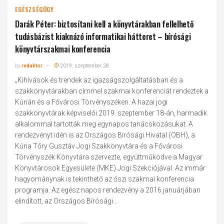
EGÉSZSÉGÜGY
Darák Péter: biztosítani kell a könyvtárakban fellelhető
tudásbázist kiaknázó informatikai hátteret – bírósági
könyvtárszakmai konferencia
by
redaktor
2019. szeptember 28.
„Kihívások és trendek az igazságszolgáltatásban és a
szakkönyvtárakban címmel szakmai konferenciát rendeztek a
Kúrián és a Fővárosi Törvényszéken. A hazai jogi
szakkönyvtárak képviselői 2019. szeptember 18-án, harmadik
alkalommal tartották meg egynapos tanácskozásukat. A
rendezvényt idén is az Országos Bírósági Hivatal (OBH), a
Kúria Tőry Gusztáv Jogi Szakkönyvtára és a Fővárosi
Törvényszék Könyvtára szervezte, együttműködve a Magyar
Könyvtárosok Egyesülete (MKE) Jogi Szekciójával. Az immár
hagyománynak is tekinthető az őszi szakmai konferencia
programja. Az egész napos rendezvény a 2016 januárjában
elindított, az Országos Bírósági...