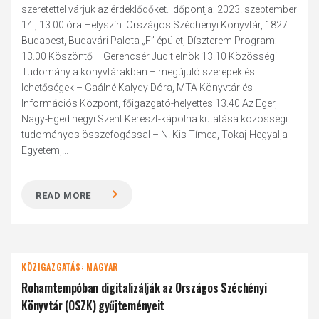
szeretettel várjuk az érdeklődőket. Időpontja: 2023. szeptember
14., 13.00 óra Helyszín: Országos Széchényi Könyvtár, 1827
Budapest, Budavári Palota „F” épület, Díszterem Program:
13.00 Köszöntő – Gerencsér Judit elnök 13.10 Közösségi
Tudomány a könyvtárakban – megújuló szerepek és
lehetőségek – Gaálné Kalydy Dóra, MTA Könyvtár és
Információs Központ, főigazgató-helyettes 13.40 Az Eger,
Nagy-Eged hegyi Szent Kereszt-kápolna kutatása közösségi
tudományos összefogással – N. Kis Tímea, Tokaj-Hegyalja
Egyetem,...
READ MORE
KÖZIGAZGATÁS: MAGYAR
Rohamtempóban digitalizálják az Országos Széchényi
Könyvtár (OSZK) gyűjteményeit