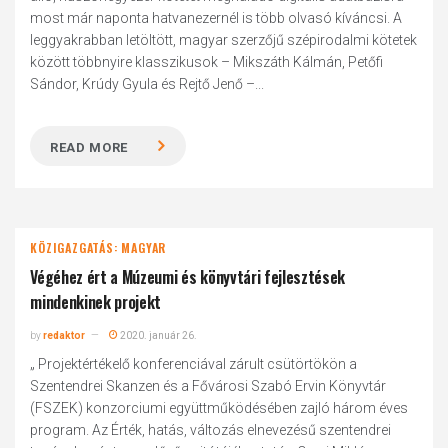
most már naponta hatvanezernél is több olvasó kíváncsi. A
leggyakrabban letöltött, magyar szerzőjű szépirodalmi kötetek
között többnyire klasszikusok – Mikszáth Kálmán, Petőfi
Sándor, Krúdy Gyula és Rejtő Jenő –...
READ MORE
KÖZIGAZGATÁS: MAGYAR
Végéhez ért a Múzeumi és könyvtári fejlesztések
mindenkinek projekt
by
redaktor
2020. január 26.
„ Projektértékelő konferenciával zárult csütörtökön a
Szentendrei Skanzen és a Fővárosi Szabó Ervin Könyvtár
(FSZEK) konzorciumi együttműködésében zajló három éves
program. Az Érték, hatás, változás elnevezésű szentendrei