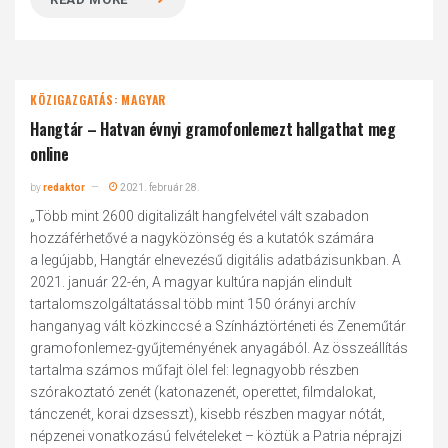
KÖZIGAZGATÁS: MAGYAR
Hangtár – Hatvan évnyi gramofonlemezt hallgathat meg
online
by
redaktor
2021. február 28.
„Több mint 2600 digitalizált hangfelvétel vált szabadon
hozzáférhetővé a nagyközönség és a kutatók számára
a legújabb, Hangtár elnevezésű digitális adatbázisunkban. A
2021. január 22-én, A magyar kultúra napján elindult
tartalomszolgáltatással több mint 150 órányi archív
hanganyag vált közkinccsé a Színháztörténeti és Zeneműtár
gramofonlemez-gyűjteményének anyagából. Az összeállítás
tartalma számos műfajt ölel fel: legnagyobb részben
szórakoztató zenét (katonazenét, operettet, filmdalokat,
tánczenét, korai dzsesszt), kisebb részben magyar nótát,
népzenei vonatkozású felvételeket – köztük a Patria néprajzi