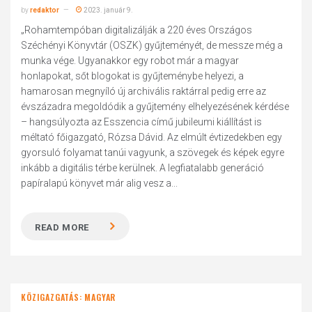
by
redaktor
2023. január 9.
„Rohamtempóban digitalizálják a 220 éves Országos
Széchényi Könyvtár (OSZK) gyűjteményét, de messze még a
munka vége. Ugyanakkor egy robot már a magyar
honlapokat, sőt blogokat is gyűjteménybe helyezi, a
hamarosan megnyíló új archivális raktárral pedig erre az
évszázadra megoldódik a gyűjtemény elhelyezésének kérdése
– hangsúlyozta az Esszencia című jubileumi kiállítást is
méltató főigazgató, Rózsa Dávid. Az elmúlt évtizedekben egy
gyorsuló folyamat tanúi vagyunk, a szövegek és képek egyre
inkább a digitális térbe kerülnek. A legfiatalabb generáció
papíralapú könyvet már alig vesz a...
READ MORE
KÖZIGAZGATÁS: MAGYAR