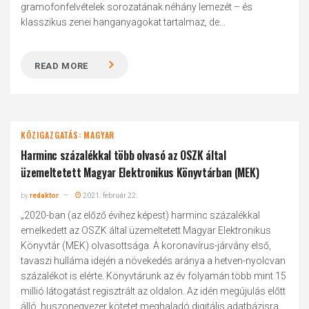
gramofonfelvételek sorozatának néhány lemezét – és
klasszikus zenei hanganyagokat tartalmaz, de...
READ MORE
KÖZIGAZGATÁS: MAGYAR
Harminc százalékkal több olvasó az OSZK által
üzemeltetett Magyar Elektronikus Könyvtárban (MEK)
by
redaktor
2021. február 22.
„2020-ban (az előző évihez képest) harminc százalékkal
emelkedett az OSZK által üzemeltetett Magyar Elektronikus
Könyvtár (MEK) olvasottsága. A koronavírus-járvány első,
tavaszi hulláma idején a növekedés aránya a hetven-nyolcvan
százalékot is elérte. Könyvtárunk az év folyamán több mint 15
millió látogatást regisztrált az oldalon. Az idén megújulás előtt
álló, huszonegyezer kötetet meghaladó digitális adatbázisra