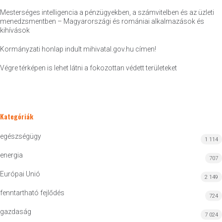
Mesterséges intelligencia a pénzügyekben, a számvitelben és az üzleti
menedzsmentben – Magyarországi és romániai alkalmazások és
kihívások
Kormányzati honlap indult mihivatal.gov.hu címen!
Végre térképen is lehet látni a fokozottan védett területeket
Kategóriák
egészségügy
1 114
energia
707
Európai Unió
2 149
fenntartható fejlődés
724
gazdaság
7 024