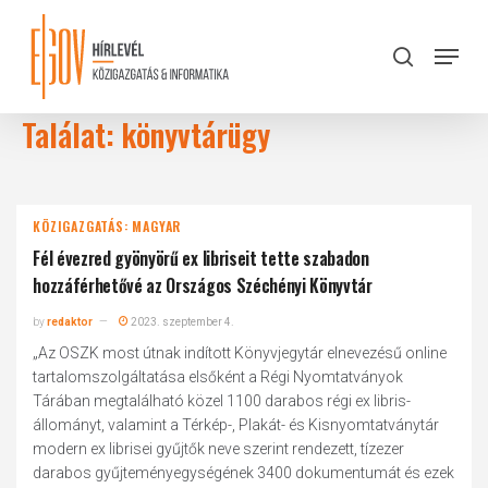
Skip
to
Menu
search
main
Close
content
Menu
Találat: könyvtárügy
KÖZIGAZGATÁS: MAGYAR
Fél évezred gyönyörű ex libriseit tette szabadon
hozzáférhetővé az Országos Széchényi Könyvtár
by
redaktor
2023. szeptember 4.
„Az OSZK most útnak indított Könyvjegytár elnevezésű online
tartalomszolgáltatása elsőként a Régi Nyomtatványok
Tárában megtalálható közel 1100 darabos régi ex libris-
állományt, valamint a Térkép-, Plakát- és Kisnyomtatványtár
modern ex librisei gyűjtők neve szerint rendezett, tízezer
darabos gyűjteményegységének 3400 dokumentumát és ezek