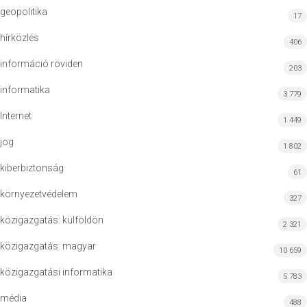
geopolitika
17
hírközlés
406
információ röviden
203
informatika
3 779
Internet
1 449
jog
1 802
kiberbiztonság
61
környezetvédelem
327
közigazgatás: külföldön
2 321
közigazgatás: magyar
10 659
közigazgatási informatika
5 783
média
488