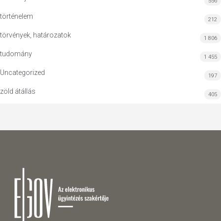
556
történelem
212
törvények, határozatok
1 806
tudomány
1 455
Uncategorized
197
zöld átállás
405