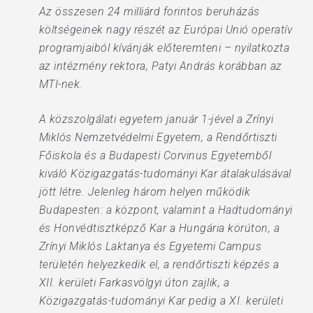
Az összesen 24 milliárd forintos beruházás
költségeinek nagy részét az Európai Unió operatív
programjaiból kívánják előteremteni – nyilatkozta
az intézmény rektora, Patyi András korábban az
MTI-nek.
A közszolgálati egyetem január 1-jével a Zrínyi
Miklós Nemzetvédelmi Egyetem, a Rendőrtiszti
Főiskola és a Budapesti Corvinus Egyetemből
kiváló Közigazgatás-tudományi Kar átalakulásával
jött létre. Jelenleg három helyen működik
Budapesten: a központ, valamint a Hadtudományi
és Honvédtisztképző Kar a Hungária körúton, a
Zrínyi Miklós Laktanya és Egyetemi Campus
területén helyezkedik el, a rendőrtiszti képzés a
XII. kerületi Farkasvölgyi úton zajlik, a
Közigazgatás-tudományi Kar pedig a XI. kerületi