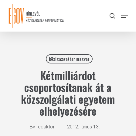
Skip
to
Menu
search
main
Close
content
Menu
közigazgatás: magyar
Kétmilliárdot
csoportosítanak át a
közszolgálati egyetem
elhelyezésére
By
redaktor
2012. június 13.