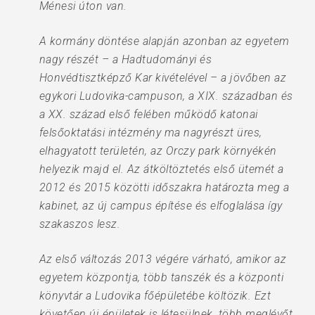
Ménesi úton van.
A kormány döntése alapján azonban az egyetem
nagy részét – a Hadtudományi és
Honvédtisztképző Kar kivételével – a jövőben az
egykori Ludovika-campuson, a XIX. században és
a XX. század első felében működő katonai
felsőoktatási intézmény ma nagyrészt üres,
elhagyatott területén, az Orczy park környékén
helyezik majd el. Az átköltöztetés első ütemét a
2012 és 2015 közötti időszakra határozta meg a
kabinet, az új campus építése és elfoglalása így
szakaszos lesz.
Az első változás 2013 végére várható, amikor az
egyetem központja, több tanszék és a központi
könyvtár a Ludovika főépületébe költözik. Ezt
követően új épületek is létesülnek, több meglévőt