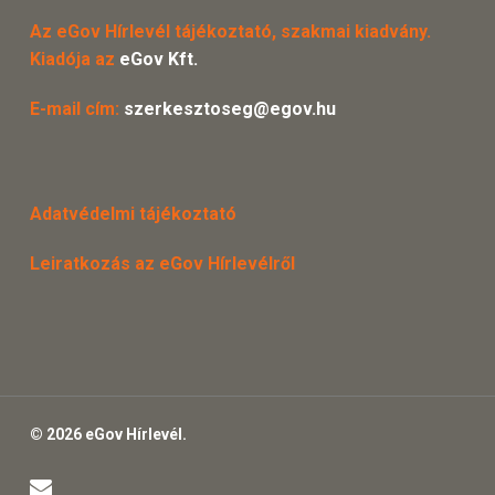
Az eGov Hírlevél tájékoztató, szakmai kiadvány.
Kiadója az
eGov Kft.
E-mail cím:
szerkesztoseg@egov.hu
Adatvédelmi tájékoztató
Leiratkozás az eGov Hírlevélről
© 2026 eGov Hírlevél.
email