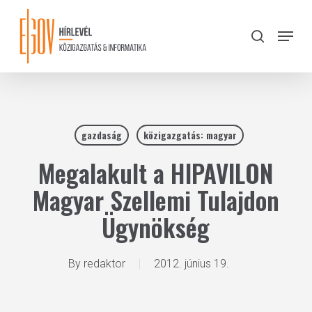
Skip
to
Menu
search
main
Close
content
Menu
gazdaság
közigazgatás: magyar
Megalakult a HIPAVILON
Magyar Szellemi Tulajdon
Ügynökség
By
redaktor
2012. június 19.