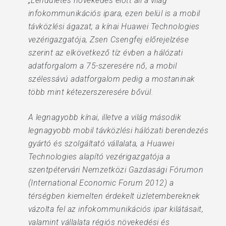
„Lendületes növekedés előtt áll a világ
infokommunikációs ipara, ezen belül is a mobil
távközlési ágazat; a kínai Huawei Technologies
vezérigazgatója, Zsen Csengfej előrejelzése
szerint az elkövetkező tíz évben a hálózati
adatforgalom a 75-szeresére nő, a mobil
szélessávú adatforgalom pedig a mostaninak
több mint kétezerszeresére bővül.
A legnagyobb kínai, illetve a világ második
legnagyobb mobil távközlési hálózati berendezés
gyártó és szolgáltató vállalata, a Huawei
Technologies alapító vezérigazgatója a
szentpétervári Nemzetközi Gazdasági Fórumon
(International Economic Forum 2012) a
térségben kiemelten érdekelt üzletembereknek
vázolta fel az infokommunikációs ipar kilátásait,
valamint vállalata régiós növekedési és