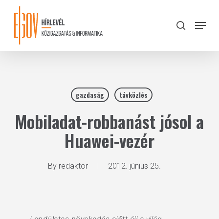
Skip
to
Menu
search
main
Close
content
Menu
gazdaság
távközlés
Mobiladat-robbanást jósol a
Huawei-vezér
By
redaktor
2012. június 25.