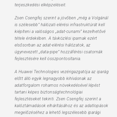
terjeszkedési elképzeléseit.
Zsen Csengfej szerint a jövőben „még a Volgánál
is szélesebb” hálózati elérési infrastruktúrát kell
kiépíteni a valóságos „adat-cunami” kezelhetővé
tétele érdekében. A távközlési iparnak ezért
elsősorban az adat-elérési hálózatok, az
úgynevezett „data-pipe” hozzáférési csatornák
fejlesztésére kell összpontosítania.
A Huawei Technologies vezérigazgatója az iparág
előtt álló egyik legnagyobb kihívásnak az
adatforgalom rohamos növekedésével lépést
tartani képes biztonságtechnológiai
fejlesztéseket tekinti. Zsen Csengfej szerint a
kalóztámadások elhárításához és az adatlopások
megelőzéséhez a lehető legszélesebb iparági