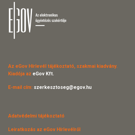
Az eGov Hírlevél tájékoztató, szakmai kiadvány.
Kiadója az
eGov Kft.
E-mail cím:
szerkesztoseg@egov.hu
Adatvédelmi tájékoztató
Leiratkozás az eGov Hírlevélről