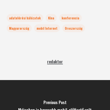
adatelérési hálózatok
Kína
konferencia
Magyarország
mobil Internet
Oroszország
redaktor
Previous Post
Májusban is kevesebb mobil-előfizető volt