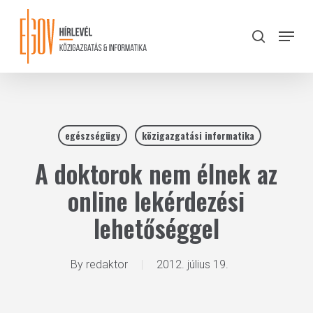
Skip
to
Menu
search
main
Close
content
Menu
egészségügy
közigazgatási informatika
A doktorok nem élnek az
online lekérdezési
lehetőséggel
By
redaktor
2012. július 19.