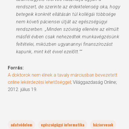
rendszert, de szerinte az érdektelenség oka, hogy
betegeik konkrét ellátásán túl kollégái többsége
nem követi páciensei útját az egészségügyi
rendszerben. „Minden szóvirág ellenére az elmúlt
másfél évben csak nehezedtek munkavégzésünk
feltételei, miközben ugyanannyi finanszírozást
kapunk, mint két évvel ezelőtt.””
Forrás:
A doktorok nem élnek a tavaly márciusban bevezetett
online lekérdezési lehetőséggel
; Világgazdaság Online;
2012. július 19.
adatvédelem
egészségügyi informatika
háziorvosok