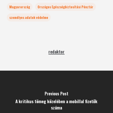
Magyarország
Országos Egészségbiztosítási Pénztár
személyes adatok védelme
redaktor
Previous Post
A kritikus tömeg közelében a mobillal fizetők
száma