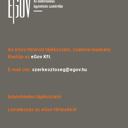
Az eGov Hírlevél tájékoztató, szakmai kiadvány.
Kiadója az
eGov Kft.
E-mail cím:
szerkesztoseg@egov.hu
Adatvédelmi tájékoztató
Leiratkozás az eGov Hírlevélről