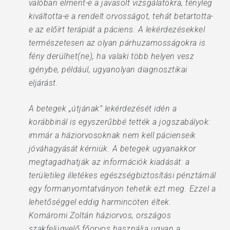
valóban elment-e a javasolt vizsgálatokra, tényleg
kiváltotta-e a rendelt orvosságot, tehát betartotta-
e az előírt terápiát a páciens. A lekérdezésekkel
természetesen az olyan párhuzamosságokra is
fény derülhet(ne), ha valaki több helyen vesz
igénybe, például, ugyanolyan diagnosztikai
eljárást.
A betegek „útjának” lekérdezését idén a
korábbinál is egyszerűbbé tették a jogszabályok:
immár a háziorvosoknak nem kell pácienseik
jóváhagyását kérniük. A betegek ugyanakkor
megtagadhatják az információk kiadását: a
területileg illetékes egészségbiztosítási pénztárnál
egy formanyomtatványon tehetik ezt meg. Ezzel a
lehetőséggel eddig harmincöten éltek.
Komáromi Zoltán háziorvos, országos
szakfelügyelő főorvos használja ugyan a