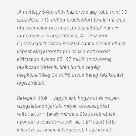
„A mintegy 6400 aktív háziorvos alig több mint 10
százaléka, 710 doktor érdeklődött tavaly március
óta valamelyik páciense „betegéletútja” iránt –
tudta meg a Világgazdaság. Az Országos
Egészségbiztosítási Pénztár adatai szerint ehhez
képest Magyarországon csak a háziorvosi
ellátásban évente 65–67 millió orvos-beteg
találkozás történik, idén június végéig
megközelítőleg 34 millió orvos-beteg találkozást
regisztráltak.
Betegeik útját – vagyis azt, hogy hol és milyen
vizsgálatokon jártak, milyen orvosságokat
váltottak ki – tavaly március óta követhetnék
nyomon a családorvosok. Az OEP azért tette
lehetővé az online lekérdezést, hogy lássák: