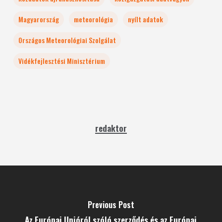
Magyarország
meteorológia
nyílt adatok
Országos Meteorológiai Szolgálat
Vidékfejlesztési Minisztérium
redaktor
Previous Post
Az Európai Unióról szóló szerződés és az Európai