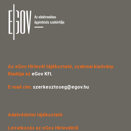
Az eGov Hírlevél tájékoztató, szakmai kiadvány.
Kiadója az
eGov Kft.
E-mail cím:
szerkesztoseg@egov.hu
Adatvédelmi tájékoztató
Leiratkozás az eGov Hírlevélről