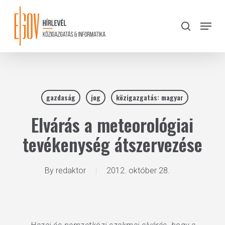
Skip
to
Menu
search
main
Close
content
Menu
gazdaság
jog
közigazgatás: magyar
Elvárás a meteorológiai
tevékenység átszervezése
By
redaktor
2012. október 28.