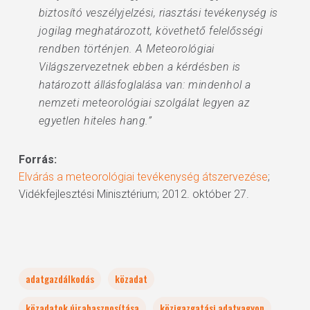
biztosító veszélyjelzési, riasztási tevékenység is
jogilag meghatározott, követhető felelősségi
rendben történjen. A Meteorológiai
Világszervezetnek ebben a kérdésben is
határozott állásfoglalása van: mindenhol a
nemzeti meteorológiai szolgálat legyen az
egyetlen hiteles hang.”
Forrás:
Elvárás a meteorológiai tevékenység átszervezése
;
Vidékfejlesztési Minisztérium; 2012. október 27.
adatgazdálkodás
közadat
közadatok újrahasznosítása
közigazgatási adatvagyon