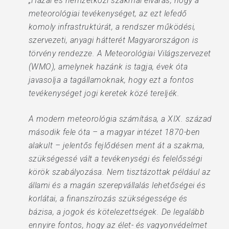
„Hazai és nemzetközi szakmai elvárás, hogy a
meteorológiai tevékenységet, az ezt lefedő
komoly infrastruktúrát, a rendszer működési,
szervezeti, anyagi hátterét Magyarországon is
törvény rendezze. A Meteorológiai Világszervezet
(WMO), amelynek hazánk is tagja, évek óta
javasolja a tagállamoknak, hogy ezt a fontos
tevékenységet jogi keretek közé tereljék.
A modern meteorológia számítása, a XIX. század
második fele óta – a magyar intézet 1870-ben
alakult – jelentős fejlődésen ment át a szakma,
szükségessé vált a tevékenységi és felelősségi
körök szabályozása. Nem tisztázottak például az
állami és a magán szerepvállalás lehetőségei és
korlátai, a finanszírozás szükségessége és
bázisa, a jogok és kötelezettségek. De legalább
ennyire fontos, hogy az élet- és vagyonvédelmet