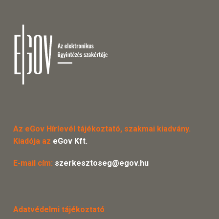
Az eGov Hírlevél tájékoztató, szakmai kiadvány.
Kiadója az
eGov Kft.
E-mail cím:
szerkesztoseg@egov.hu
Adatvédelmi tájékoztató