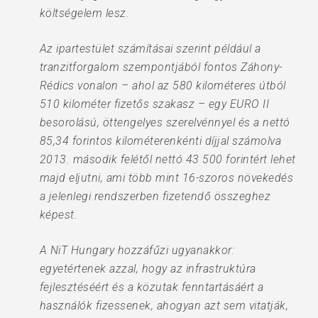
költségelem lesz.
Az ipartestület számításai szerint például a
tranzitforgalom szempontjából fontos Záhony-
Rédics vonalon – ahol az 580 kilométeres útból
510 kilométer fizetős szakasz – egy EURO II
besorolású, öttengelyes szerelvénnyel és a nettó
85,34 forintos kilométerenkénti díjjal számolva
2013. második felétől nettó 43 500 forintért lehet
majd eljutni, ami több mint 16-szoros növekedés
a jelenlegi rendszerben fizetendő összeghez
képest.
A NiT Hungary hozzáfűzi ugyanakkor:
egyetértenek azzal, hogy az infrastruktúra
fejlesztéséért és a közutak fenntartásáért a
használók fizessenek, ahogyan azt sem vitatják,