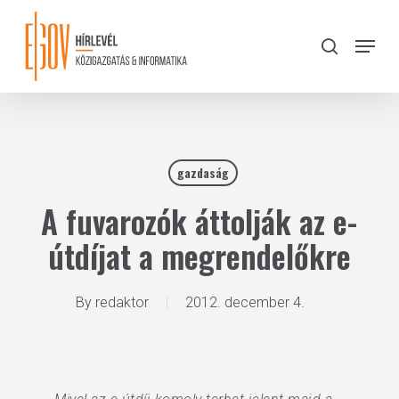
Skip
to
Menu
search
main
Close
content
Menu
gazdaság
A fuvarozók áttolják az e-
útdíjat a megrendelőkre
By
redaktor
2012. december 4.