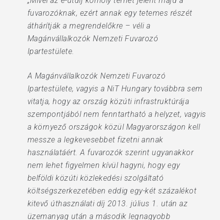
„Mivel az e-útdíj komoly terhet jelent majd a
fuvarozóknak, ezért annak egy tetemes részét
áthárítják a megrendelőkre – véli a
Magánvállalkozók Nemzeti Fuvarozó
Ipartestülete.
A Magánvállalkozók Nemzeti Fuvarozó
Ipartestülete, vagyis a NiT Hungary továbbra sem
vitatja, hogy az ország közúti infrastruktúrája
szempontjából nem fenntartható a helyzet, vagyis
a környező országok közül Magyarországon kell
messze a legkevesebbet fizetni annak
használatáért. A fuvarozók szerint ugyanakkor
nem lehet figyelmen kívül hagyni, hogy egy
belföldi közúti közlekedési szolgáltató
költségszerkezetében eddig egy-két százalékot
kitevő úthasználati díj 2013. július 1. után az
üzemanyag után a második legnagyobb