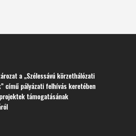
rozat a „Szélessávú körzethálózati
k” című pályázati felhívás keretében
 projektek támogatásának
ról