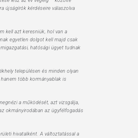
tése lesz az év végéig – közölte
ra újságírók kérdéseire válaszolva
 kell azt keresniük, hol van a
knak egyetlen dolgot kell majd csak
lamigazgatási, hatósági ügyet tudnak
ékhely településen és minden olyan
y, hanem több kormányablak is
megnézi a működését, azt vizsgálja,
nt az okmányirodában az ügyfélfogadás
leti hivatalként. A változtatással a