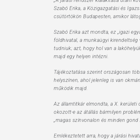
„A járási rendszer kialakítása utáni 
Szabó Erika, a Közigazgatási és Igazsá
csütörtökön Budapesten, amikor látog
Szabó Erika azt mondta, ez „igazi egy
földhivatal, a munkaügyi kirendeltség
tudniuk; azt, hogy hol van a lakóhely
majd egy helyen intézni.
Tájékoztatása szerint országosan töb
helyszínen, ahol jelenleg is van okmá
működik majd.
Az államtitkár elmondta, a X. kerület
okozott-e az átállás bármilyen problé
„magas színvonalon és minden gond né
Emlékeztetett arra, hogy a járási hiv