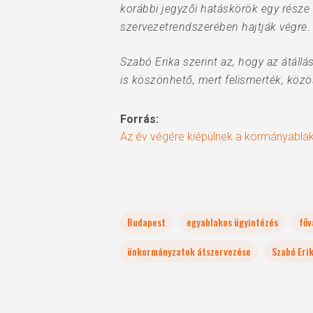
korábbi jegyzői hatáskörök egy része 
szervezetrendszerében hajtják végre.
Szabó Erika szerint az, hogy az átál
is köszönhető, mert felismerték, köz
Forrás:
Az év végére kiépülnek a kormányabla
Budapest
egyablakos ügyintézés
főv
önkormányzatok átszervezése
Szabó Eri