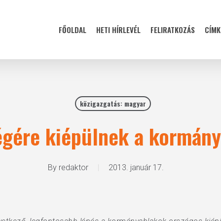
FŐOLDAL
HETI HÍRLEVÉL
FELIRATKOZÁS
CÍMK
közigazgatás: magyar
égére kiépülnek a kormán
By
redaktor
2013. január 17.