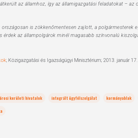
átkerült az államhoz, így az államigazgatási feladatokat – a
lás országosan is zökkenőmentesen zajlott, a polgármestere
ös érdek az állampolgárok minél magasabb színvonalú kiszolgá
kok
; Közigazgatási és Igazságügyi Minisztérium; 2013. január 17.
árosi kerületi hivatalok
integrált ügyfélszolgálat
kormányablak
ka