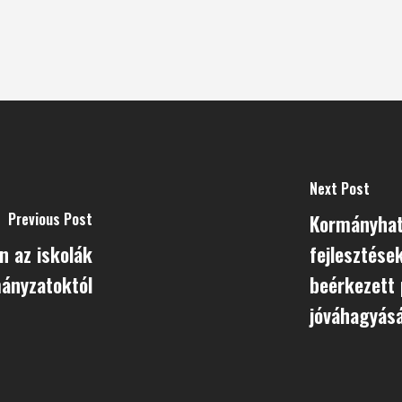
Next Post
Previous Post
Kormányhatá
 az iskolák
fejlesztése
mányzatoktól
beérkezett
jóváhagyásá