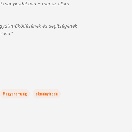
z okmányirodákban – már az állam
k együttműködésének és segítségének
lása.”
Magyarország
okmányiroda