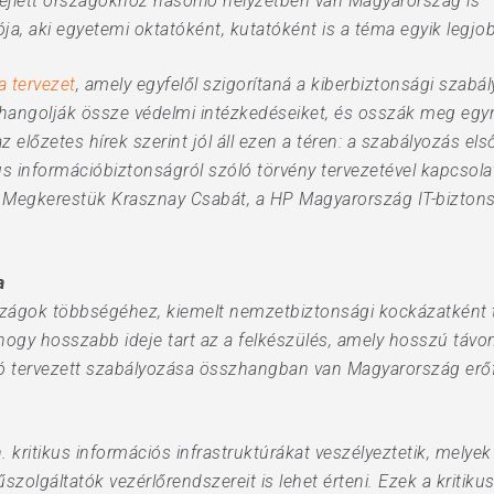
jlett országokhoz hasonló helyzetben van Magyarország is – 
ja, aki egyetemi oktatóként, kutatóként is a téma egyik legj
a tervezet
, amely egyfelől szigorítaná a kiberbiztonsági szabá
 hangolják össze védelmi intézkedéseiket, és osszák meg eg
előzetes hírek szerint jól áll ezen a téren: a szabályozás els
s információbiztonságról szóló törvény tervezetével kapcsolat
 Megkerestük Krasznay Csabát, a HP Magyarország IT-bizton
a
szágok többségéhez, kiemelt nemzetbiztonsági kockázatként te
hogy hosszabb ideje tart az a felkészülés, amely hosszú távo
ó tervezett szabályozása összhangban van Magyarország erőfes
 kritikus információs infrastruktúrákat veszélyeztetik, melye
zolgáltatók vezérlőrendszereit is lehet érteni. Ezek a kritik