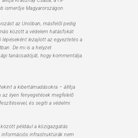
állítja Krasznay Csaba, a HP
obb ismerője Magyarországon.
lyozást az Unióban, másfelől pedig
ymás között a védelem hatásfokát
ő lépéseként lezajlott az egyeztetés a
ban. De mi is a helyzet
sági tanácsadóját, hogy kommentálja
kint a kibertámadásokra – állítja
n az ilyen fenyegetések megfelelő
zítéseivel, és segíti a védelmi
k között például a közigazgatás
us információs infrastruktúrák nem