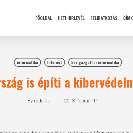
FŐOLDAL
HETI HÍRLEVÉL
FELIRATKOZÁS
CÍMK
informatika
Internet
közigazgatási informatika
zág is építi a kibervédel
By
redaktor
2013. február 11.