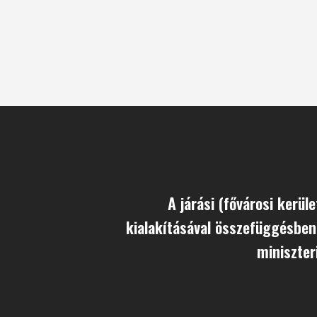
A járási (fővárosi kerüle
kialakításával összefüggésbe
miniszter