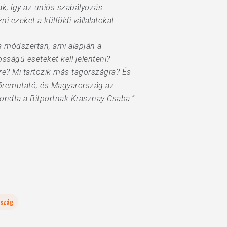
ak, így az uniós szabályozás
 ezeket a külföldi vállalatokat.
a módszertan, ami alapján a
sságú eseteket kell jelenteni?
re? Mi tartozik más tagországra? És
őremutató, és Magyarország az
mondta a Bitportnak Krasznay Csaba.”
szág