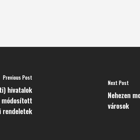
Previous Post
Next Post
ti) hivatalok
Nehezen mon
n módosított
városok
i rendeletek