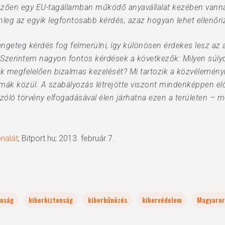
llemzően egy EU-tagállamban működő anyavállalat kezében vann
eg az egyik legfontosabb kérdés, azaz hogyan lehet ellenőrizni
ngeteg kérdés fog felmerülni, így különösen érdekes lesz az 
l. Szerintem nagyon fontos kérdések a következők: Milyen súlyo
ók megfelelően bizalmas kezelését? Mi tartozik a közvélemény
ák közül. A szabályozás létrejötte viszont mindenképpen el
zóló törvény elfogadásával élen járhatna ezen a területen – 
onalát
; Bitport.hu; 2013. február 7.
onság
kiberbiztonság
kiberbűnözés
kibervédelem
Magyaror