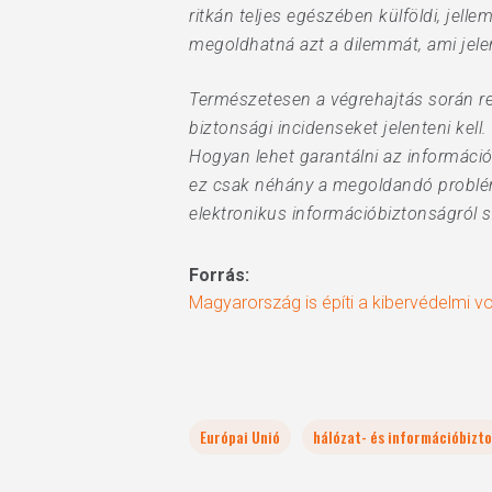
ritkán teljes egészében külföldi, je
megoldhatná azt a dilemmát, ami jelenl
Természetesen a végrehajtás során re
biztonsági incidenseket jelenteni kel
Hogyan lehet garantálni az informáci
ez csak néhány a megoldandó problém
elektronikus információbiztonságról s
Forrás:
Magyarország is építi a kibervédelmi v
Európai Unió
hálózat- és információbizt