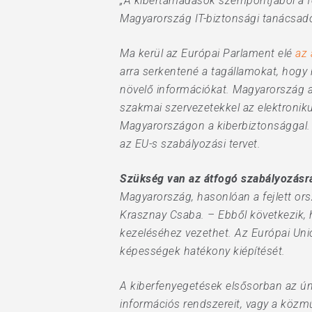
„A kibertámadások szempontjából a fe
Magyarország IT-biztonsági tanácsadó
Ma kerül az Európai Parlament elé
az 
arra serkentené a tagállamokat, hogy
növelő információkat. Magyarország az 
szakmai szervezetekkel az elektroniku
Magyarországon a kiberbiztonsággal.
az EU-s szabályozási tervet.
Szükség van az átfogó szabályozásr
Magyarország, hasonlóan a fejlett or
Krasznay Csaba. – Ebből következik, 
kezeléséhez vezethet. Az Európai Uni
képességek hatékony kiépítését.
A kiberfenyegetések elsősorban az ún.
információs rendszereit, vagy a közműs