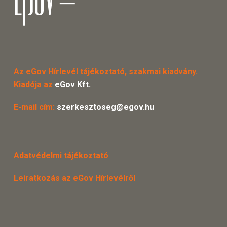
Az eGov Hírlevél tájékoztató, szakmai kiadvány.
Kiadója az
eGov Kft.
E-mail cím:
szerkesztoseg@egov.hu
Adatvédelmi tájékoztató
Leiratkozás az eGov Hírlevélről