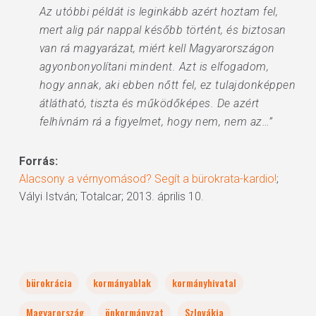
Az utóbbi példát is leginkább azért hoztam fel,
mert alig pár nappal később történt, és biztosan
van rá magyarázat, miért kell Magyarországon
agyonbonyolítani mindent. Azt is elfogadom,
hogy annak, aki ebben nőtt fel, ez tulajdonképpen
átlátható, tiszta és működőképes. De azért
felhívnám rá a figyelmet, hogy nem, nem az…”
Forrás:
Alacsony a vérnyomásod? Segít a bürokrata-kardio!
;
Vályi István; Totalcar; 2013. április 10.
bürokrácia
kormányablak
kormányhivatal
Magyarország
önkormányzat
Szlovákia