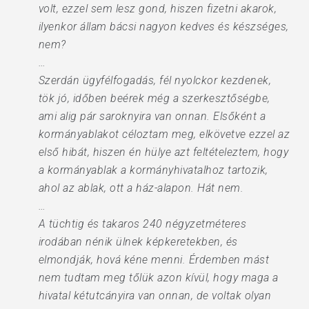
volt, ezzel sem lesz gond, hiszen fizetni akarok,
ilyenkor állam bácsi nagyon kedves és készséges,
nem?
…
Szerdán ügyfélfogadás, fél nyolckor kezdenek,
tök jó, időben beérek még a szerkesztőségbe,
ami alig pár saroknyira van onnan. Elsőként a
kormányablakot céloztam meg, elkövetve ezzel az
első hibát, hiszen én hülye azt feltételeztem, hogy
a kormányablak a kormányhivatalhoz tartozik,
ahol az ablak, ott a ház-alapon. Hát nem.
…
A tüchtig és takaros 240 négyzetméteres
irodában nénik ülnek képkeretekben, és
elmondják, hová kéne menni. Érdemben mást
nem tudtam meg tőlük azon kívül, hogy maga a
hivatal kétutcányira van onnan, de voltak olyan