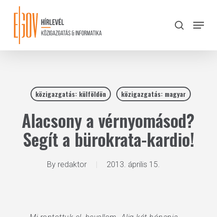
Skip
to
Menu
search
main
Close
content
Menu
közigazgatás: külföldön
közigazgatás: magyar
Alacsony a vérnyomásod?
Segít a bürokrata-kardio!
By
redaktor
2013. április 15.