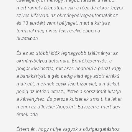
csereigényről, nehogy megbüntessen a rendőr,
mert ramaty állapotban van a régi, de akkor legyek
szíves kifáradni az okmánybélyeg-automatához
és 13 euróért venni bélyeget, mert a kártyás
terminál még nincs felszerelve ebben a
hivatalban.
És ez az utóbbi idők legnagyobb találmánya: az
okmánybélyeg-automata. Érintőképernyős, a
polgár kiválasztja, mit akar, bedobja a pénzt vagy
a bankkártyát, a gép pedig kiad egy adott értékű
matricát, melynek egyik fele bizonylat, a másikat
pedig az intéző elteszi, illetve a sorszámát iktatja
a kérvényhez. És persze küldenek sms-t, ha lehet
menni az útlevélért/jogsiért. Egyszerre, mert úgy
érnek oda.
Értem én, hogy hülye vagyok a közigazgatáshoz.