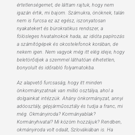
értetlenségemet, de láttam rajtuk, hogy nem
igazán értik, mi bajom. Számukra, önöknek, talán
nem is furcsa ez az egész, iszonyatosan
nyakatekert és bürokratikus rendszer, a
fölösleges hivatalnokok hada, az idióta papírozás
a számítógépek és okostelefonok korában, de
nekem igen. Nem vagyok még itt elég ideje, hogy
beletörődjek a szemmel láthatóan élhetetlen,
bonyolult és időrabló folyamatokba.
Az alapvető furcsaság, hogy itt minden
önkormányzatnak van millió osztálya, ahol a
dolgainkat intézzük. Ahány önkormányzat, annyi
adóosztály, gépjárműosztály és tudja a franc, mi
még. Okmányiroda? Kormányablak?
Kormányhivatal? Mi közöm hozzájuk? Rendben,
okmányiroda volt odaát, Szlovákiában is. Ha