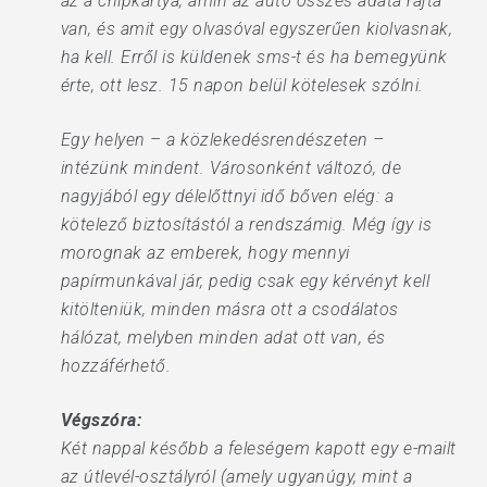
az a chipkártya, amin az autó összes adata rajta
van, és amit egy olvasóval egyszerűen kiolvasnak,
ha kell. Erről is küldenek sms-t és ha bemegyünk
érte, ott lesz. 15 napon belül kötelesek szólni.
Egy helyen – a közlekedésrendészeten –
intézünk mindent. Városonként változó, de
nagyjából egy délelőttnyi idő bőven elég: a
kötelező biztosítástól a rendszámig. Még így is
morognak az emberek, hogy mennyi
papírmunkával jár, pedig csak egy kérvényt kell
kitölteniük, minden másra ott a csodálatos
hálózat, melyben minden adat ott van, és
hozzáférhető.
Végszóra:
Két nappal később a feleségem kapott egy e-mailt
az útlevél-osztályról (amely ugyanúgy, mint a