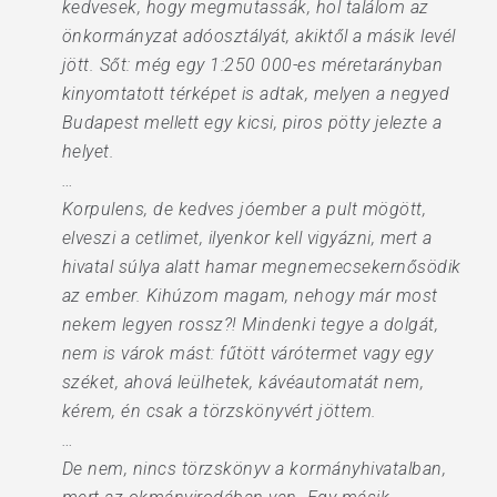
kedvesek, hogy megmutassák, hol találom az
önkormányzat adóosztályát, akiktől a másik levél
jött. Sőt: még egy 1:250 000-es méretarányban
kinyomtatott térképet is adtak, melyen a negyed
Budapest mellett egy kicsi, piros pötty jelezte a
helyet.
…
Korpulens, de kedves jóember a pult mögött,
elveszi a cetlimet, ilyenkor kell vigyázni, mert a
hivatal súlya alatt hamar megnemecsekernősödik
az ember. Kihúzom magam, nehogy már most
nekem legyen rossz?! Mindenki tegye a dolgát,
nem is várok mást: fűtött várótermet vagy egy
széket, ahová leülhetek, kávéautomatát nem,
kérem, én csak a törzskönyvért jöttem.
…
De nem, nincs törzskönyv a kormányhivatalban,