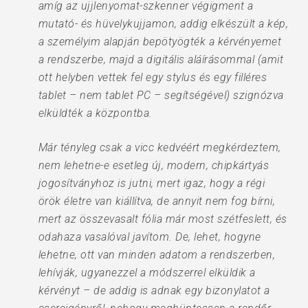
amíg az ujjlenyomat-szkenner végigment a
mutató- és hüvelykujjamon, addig elkészült a kép,
a személyim alapján bepötyögték a kérvényemet
a rendszerbe, majd a digitális aláírásommal (amit
ott helyben vettek fel egy stylus és egy filléres
tablet – nem tablet PC – segítségével) szignózva
elküldték a központba.
Már tényleg csak a vicc kedvéért megkérdeztem,
nem lehetne-e esetleg új, modern, chipkártyás
jogosítványhoz is jutni, mert igaz, hogy a régi
örök életre van kiállítva, de annyit nem fog bírni,
mert az összevasalt fólia már most szétfeslett, és
odahaza vasalóval javítom. De, lehet, hogyne
lehetne, ott van minden adatom a rendszerben,
lehívják, ugyanezzel a módszerrel elküldik a
kérvényt – de addig is adnak egy bizonylatot a