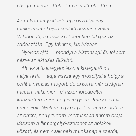
elvégre mi rontottuk el: nem voltunk otthon.
Az önkormányzat adóügyi osztálya egy
mellékutcából nyíló családi házban székel…
Valahol ott, a havas kert végében találjuk az
adóosztályt. Egy takaros, kis házban
– Nyolcas ajtó. – mondja a biztonsági őr, fel sem
nézve az aktuális Blikkből.
– Ah, ez a tizenegyes lesz, a kolléganő ott
helyettesít. – adja vissza egy mosollyal a hölgy a
cetlit a nyolcas mögött, de ekkorra már elvágtam
magam nála, mert fél tízkor jóreggeltet
köszöntem, mire meg is jegyezte, hogy az már
régen volt. Nyeltem egy nagyot és nem kötöttem
az orrára, hogy tudom, mert lassan három órája
játszom a flippergolyó-szerepet az ablakok
között, és nem csak neki munkanap a szerda,