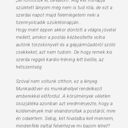
„Mi rontottuk el, bevallom. Alig két hónapja
született lányom még nem is tud róla, de ezt a
szerdai napot majd felemlegetem neki a
tizennyolcadik születésnapján…
Hogy miért éppen akkor döntött a világra jövetel
mellett, amikor a postás kézbesítette volna
autónk törzskönyvét és a gépjárműadóról szóló
csekkeket, azt nem tudom. De hogy remek kis
szerda reggeli kardio-tréning lett belőle, az
hétszentség
Szóval nem voltunk otthon, ez a lényeg.
Munkaidővel- és munkahellyel rendelkező
emberekkel előfordul…A körülmények véletlen
összjátéka azonban azt eredményezte, hogy a
küldemények már elvándoroltak a postáról, mire
én odaértem. Sebaj, két hivatalba kell mennem,
mindenféle irattal felvértezve mi bajom lehet?