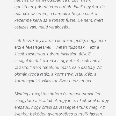
mert az okmányirodában van. Egy másik
épületben, pár méterrel arrébb. Eltelt egy óra, de
már célhoz értem, a harmadik helyen csak a
kezembe kerül az a rohadt füzet. De nem, mert
cetlizés van, majd várakozás…
…
Lett törzskönyv, arra a kérdésre pedig, hogy nem
érzi-e feleslegesnek – netán túlzónak – ezt a
kicsit kacifántos, három hivatalon átívelő
szolgálati utat, a kedves ügyintéző csak annyit
válaszolt: nem tehetünk mást, ez a szabály. Az
okmányiroda intéz, a kormányhivatal idéz, a
kormányablak válaszol. Szor húsz ember.
Mindegy, megköszöntem és megsemmisülten
elhagytam a Hivatalt. Ahogyan ezt kell, amikor úgy
érezzük, hogy óriási szívességet éltünk meg. Az
ilyenkor bekódolt gyomorgörcs is múlik lassan,