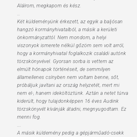
Aláírom, megkapom és kész.
…
Két küldeményünk érkezett, az egyik a baljósan
hangzó kormányhivatalból, a másik a kerületi
önkormányzattól. Nem mondom, a helyi
viszonyok ismerete nélkül gőzöm sem volt arról,
hogy a kormányhivatal foglalkozik családi autónk
törzskönyvével. Gyorsan sorba is vettem az
elmúlt hónapok történéseit, de semmilyen
államellenes csínyben nem voltam benne, sőt,
próbáljuk javítani az ország helyzetét, mert mi
nem el-, hanem ideköltöztünk. Aztán a netet túrva
kiderült, hogy tulajdonképpen 16 éves Audink
törzskönyvét kívánják átadni, megnyugodtam. Ez
menni fog.
….
A másik küldemény pedig a gépjárműadó-csekk