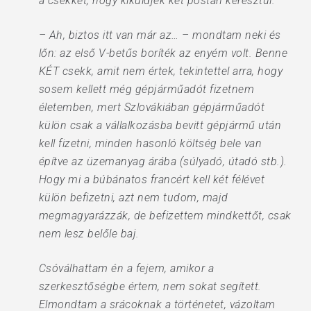
a csekket, hogy kiküldjék két postán keresztül.
– Ah, biztos itt van már az… – mondtam neki és
lőn: az első V-betűs boríték az enyém volt. Benne
KÉT csekk, amit nem értek, tekintettel arra, hogy
sosem kellett még gépjárműadót fizetnem
életemben, mert Szlovákiában gépjárműadót
külön csak a vállalkozásba bevitt gépjármű után
kell fizetni, minden hasonló költség bele van
építve az üzemanyag árába (súlyadó, útadó stb.).
Hogy mi a búbánatos francért kell két félévet
külön befizetni, azt nem tudom, majd
megmagyarázzák, de befizettem mindkettőt, csak
nem lesz belőle baj.
Csóválhattam én a fejem, amikor a
szerkesztőségbe értem, nem sokat segített.
Elmondtam a srácoknak a történetet, vázoltam