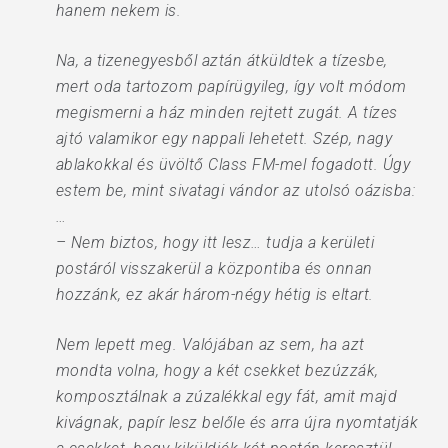
hanem nekem is.
Na, a tizenegyesből aztán átküldtek a tízesbe,
mert oda tartozom papírügyileg, így volt módom
megismerni a ház minden rejtett zugát. A tízes
ajtó valamikor egy nappali lehetett. Szép, nagy
ablakokkal és üvöltő Class FM-mel fogadott. Úgy
estem be, mint sivatagi vándor az utolsó oázisba:
…
– Nem biztos, hogy itt lesz… tudja a kerületi
postáról visszakerül a központiba és onnan
hozzánk, ez akár három-négy hétig is eltart.
Nem lepett meg. Valójában az sem, ha azt
mondta volna, hogy a két csekket bezúzzák,
komposztálnak a zúzalékkal egy fát, amit majd
kivágnak, papír lesz belőle és arra újra nyomtatják