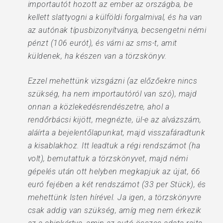
importautót hozott az ember az országba, be
kellett slattyogni a külföldi forgalmival, és ha van
az autónak típusbizonyítványa, becsengetni némi
pénzt (106 eurót), és várni az sms-t, amit
küldenek, ha készen van a törzskönyv.
Ezzel mehettünk vizsgázni (az előzőekre nincs
szükség, ha nem importautóról van szó), majd
onnan a közlekedésrendészetre, ahol a
rendőrbácsi kijött, megnézte, ül-e az alvázszám,
aláírta a bejelentőlapunkat, majd visszafáradtunk
a kisablakhoz. Itt leadtuk a régi rendszámot (ha
volt), bemutattuk a törzskönyvet, majd némi
gépelés után ott helyben megkapjuk az újat, 66
euró fejében a két rendszámot (33 per Stück), és
mehettünk Isten hírével. Ja igen, a törzskönyvre
csak addig van szükség, amíg meg nem érkezik