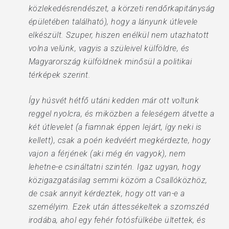
közlekedésrendészet, a körzeti rendőrkapitányság
épületében található), hogy a lányunk útlevele
elkészült. Szuper, hiszen enélkül nem utazhatott
volna velünk, vagyis a szüleivel külföldre, és
Magyarország külföldnek minősül a politikai
térképek szerint.
Így húsvét hétfő utáni kedden már ott voltunk
reggel nyolcra, és miközben a feleségem átvette a
két útlevelet (a fiamnak éppen lejárt, így neki is
kellett), csak a poén kedvéért megkérdezte, hogy
vajon a férjének (aki még én vagyok), nem
lehetne-e csináltatni szintén. Igaz ugyan, hogy
közigazgatásilag semmi közöm a Csallóközhöz,
de csak annyit kérdeztek, hogy ott van-e a
személyim. Ezek után áttessékeltek a szomszéd
irodába, ahol egy fehér fotósfülkébe ültettek, és