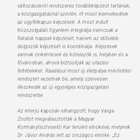
változásokról rendszeres továbbképzést tartanak,
a közigazgatásnál szintén, itt most kiemelkedtek
az ügyfélkapus képzések. A most indult
Közszolgálati Egyetem integrálja nemcsak a
fiatalok nappali képzését, hanem az idősebb
dolgozók képzését is koordinálja. Képzések
vannak önkéntesek és kötelezők is, helyben és a
fővárosban, ahová biztosítják az utazási
feltételeket. Ráadásul most új életpálya minősítési
rendszert vezetnek be, amely szervesen
illeszkedik az új egységes közigazgatási
rendszerbe.
Az interjú kapcsán elhangzott, hogy Varga
Zsoltot megválasztották a Magyar
Kormánytisztviselői Kar területi elnökévé, melynek
Dr. Jávor András lett az országos elnöke. „Ez