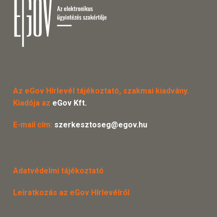
Az eGov Hírlevél tájékoztató, szakmai kiadvány.
Kiadója az
eGov Kft.
E-mail cím:
szerkesztoseg@egov.hu
Adatvédelmi tájékoztató
Leiratkozás az eGov Hírlevélről