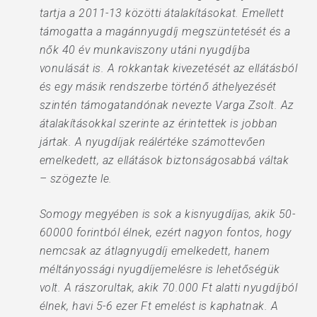
tartja a 2011-13 közötti átalakításokat. Emellett
támogatta a magánnyugdíj megszüntetését és a
nők 40 év munkaviszony utáni nyugdíjba
vonulását is. A rokkantak kivezetését az ellátásból
és egy másik rendszerbe történő áthelyezését
szintén támogatandónak nevezte Varga Zsolt. Az
átalakításokkal szerinte az érintettek is jobban
jártak. A nyugdíjak reálértéke számottevően
emelkedett, az ellátások biztonságosabbá váltak
– szögezte le.
Somogy megyében is sok a kisnyugdíjas, akik 50-
60000 forintból élnek, ezért nagyon fontos, hogy
nemcsak az átlagnyugdíj emelkedett, hanem
méltányossági nyugdíjemelésre is lehetőségük
volt. A rászorultak, akik 70.000 Ft alatti nyugdíjból
élnek, havi 5-6 ezer Ft emelést is kaphatnak. A