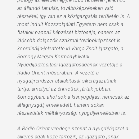
„Ahogy az életben egyre több területen jellemző
az állandó tanulás, továbbképzéseken való
részvétel, így van ez a közigazgatás területén is. A
most indult Közszolgálati Egyetem nem csak a
fiatalok nappali képzését biztosítja, hanem az
idősebb dolgozók szakmai továbbképzését is
koordinálja-jelentette ki Varga Zsolt igazgató, a
Somogy Megyei Kormányhivatal
Nyugdíjbiztosítási Igazgatóságának vezetője a
Rádió Orient műsorában. A vezető a
nyugdíjrendszer átalakítását sikerágazatnak
tartja, amellyel az érintettek jártak jobban.
Somogyban, ahol sok a kisnyugdíjas, nemcsak az
átlagnyugdíj emelkedett, hanem sokan
részesültek méltányossági nyugdíjemelésben is.
A Rádió Orient vendége szerint a nyugdíjágazat a
sikeres ágak közé tartozik, az igazgató jónak