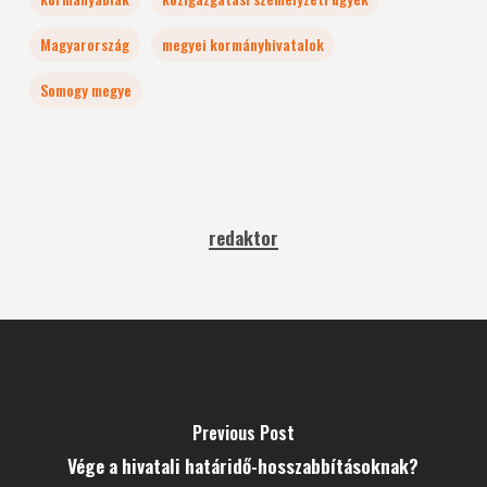
Magyarország
megyei kormányhivatalok
Somogy megye
redaktor
Previous Post
Vége a hivatali határidő-hosszabbításoknak?