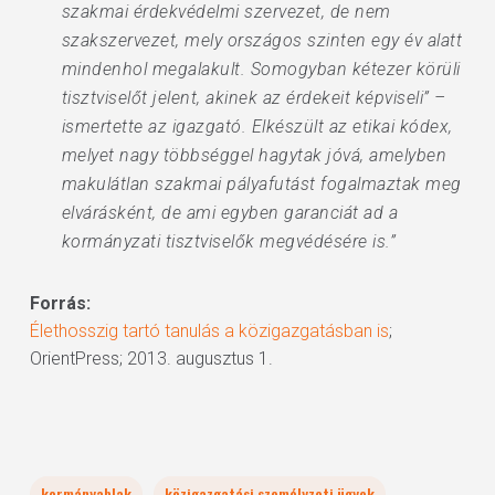
szakmai érdekvédelmi szervezet, de nem
szakszervezet, mely országos szinten egy év alatt
mindenhol megalakult. Somogyban kétezer körüli
tisztviselőt jelent, akinek az érdekeit képviseli” –
ismertette az igazgató. Elkészült az etikai kódex,
melyet nagy többséggel hagytak jóvá, amelyben
makulátlan szakmai pályafutást fogalmaztak meg
elvárásként, de ami egyben garanciát ad a
kormányzati tisztviselők megvédésére is.”
Forrás:
Élethosszig tartó tanulás a közigazgatásban is
;
OrientPress; 2013. augusztus 1.
kormányablak
közigazgatási személyzeti ügyek