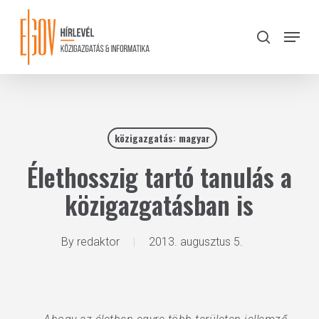
Skip
to
Menu
search
main
Close
content
Menu
közigazgatás: magyar
Élethosszig tartó tanulás a
közigazgatásban is
By
redaktor
2013. augusztus 5.