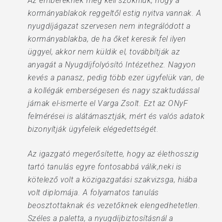
Az embereknek meg kell szokniuk, hogy a
kormányablakok reggeltől estig nyitva vannak. A
nyugdíjágazat szervesen nem integrálódott a
kormányablakba, de ha őket keresik fel ilyen
üggyel, akkor nem küldik el, továbbítják az
anyagát a Nyugdíjfolyósító Intézethez. Nagyon
kevés a panasz, pedig több ezer ügyfelük van, de
a kollégák emberségesen és nagy szaktudással
járnak el-ismerte el Varga Zsolt. Ezt az ONyF
felmérései is alátámasztják, mért és valós adatok
bizonyítják ügyfeleik elégedettségét.
Az igazgató megerősítette, hogy az élethosszig
tartó tanulás egyre fontosabbá válik,neki is
kötelező volt a közigazgatási szakvizsga, hiába
volt diplomája. A folyamatos tanulás
beosztottaknak és vezetőknek elengedhetetlen.
Széles a paletta, a nyugdíjbiztosításnál a