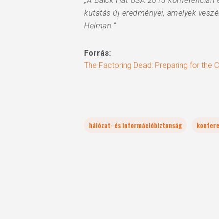
„A Balck Hat USA 2013 konferencián e
kutatás új eredményei, amelyek veszél
Helman.”
Forrás:
The Factoring Dead: Preparing for the
hálózat- és információbiztonság
konfere