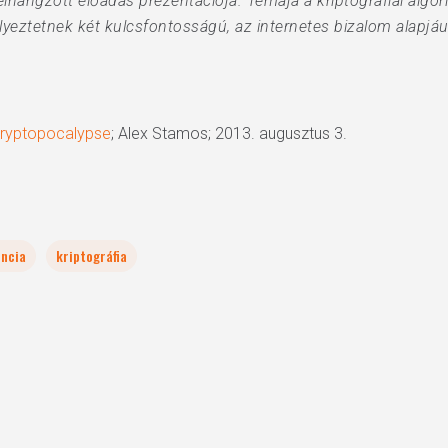
lhangzott előadás prezentációja. Témája a kriptográfiai alg
yeztetnek két kulcsfontosságú, az internetes bizalom alapjául 
 Cryptopocalypse
; Alex Stamos; 2013. augusztus 3.
ncia
kriptográfia