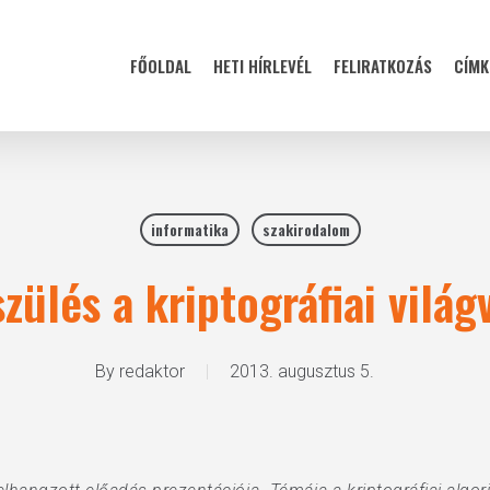
FŐOLDAL
HETI HÍRLEVÉL
FELIRATKOZÁS
CÍMK
informatika
szakirodalom
zülés a kriptográfiai vilá
By
redaktor
2013. augusztus 5.