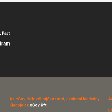
s Post
 áram
Az eGov Hírlevél tájékoztató, szakmai kiadvány.
A
Kiadója az
eGov Kft.
L