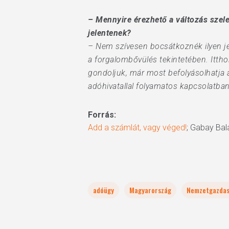
– Mennyire érezhető a változás szele
jelentenek?
– Nem szívesen bocsátkoznék ilyen jel
a forgalombővülés tekintetében. Ittho
gondoljuk, már most befolyásolhatja
adóhivatallal folyamatos kapcsolatban á
Forrás:
Add a számlát, vagy véged!
; Gabay Ba
adóügy
Magyarország
Nemzetgazdas