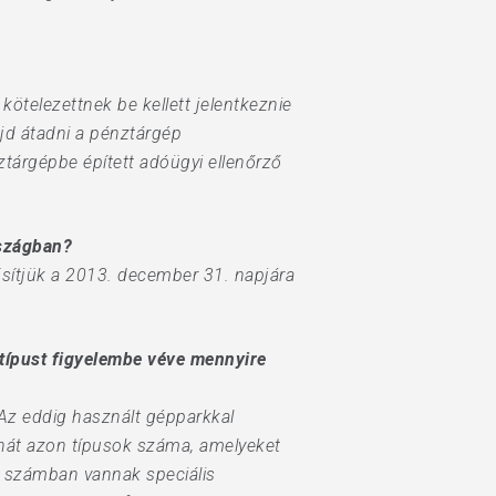
telezettnek be kellett jelentkeznie
ajd átadni a pénztárgép
ztárgépbe épített adóügyi ellenőrző
rszágban?
sítjük a 2013. december 31. napjára
 típust figyelembe véve mennyire
 Az eddig használt gépparkkal
ehát azon típusok száma, amelyeket
gy számban vannak speciális