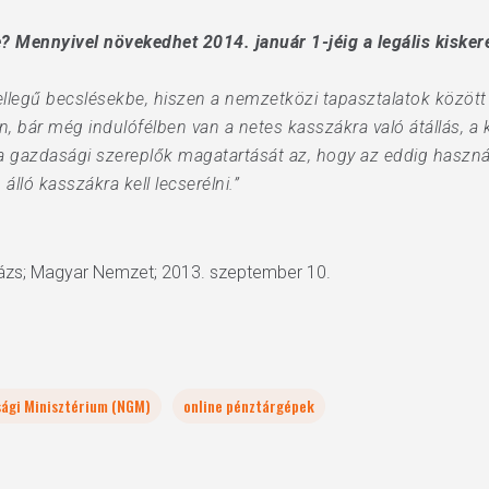
? Mennyivel növekedhet 2014. január 1-jéig a legális kisker
legű becslésekbe, hiszen a nemzetközi tapasztalatok között i
n, bár még indulófélben van a netes kasszákra való átállás, a
 a gazdasági szereplők magatartását az, hogy az eddig hasz
lló kasszákra kell lecserélni.”
lázs; Magyar Nemzet; 2013. szeptember 10.
ági Minisztérium (NGM)
online pénztárgépek