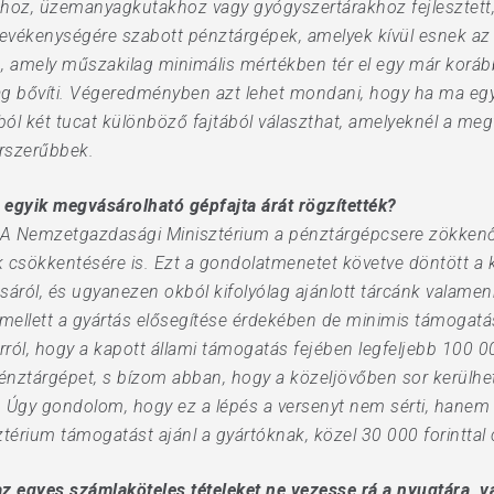
hoz, üzemanyagkutakhoz vagy gyógyszertárakhoz fejlesztett, i
evékenységére szabott pénztárgépek, amelyek kívül esnek az 
n, amely műszakilag minimális mértékben tér el egy már koráb
lag bővíti. Végeredményben azt lehet mondani, hogy ha ma eg
ból két tucat különböző fajtából választhat, amelyeknél a me
rszerűbbek.
z egyik megvásárolható gépfajta árát rögzítették?
. A Nemzetgazdasági Minisztérium a pénztárgépcsere zökkenőm
nek csökkentésére is. Ezt a gondolatmenetet követve döntött a
áról, és ugyanezen okból kifolyólag ajánlott tárcánk valamen
 mellett a gyártás elősegítése érdekében de minimis támogatá
rról, hogy a kapott állami támogatás fejében legfeljebb 100 00
énztárgépet, s bízom abban, hogy a közeljövőben sor kerülhe
 Úgy gondolom, hogy ez a lépés a versenyt nem sérti, hanem él
térium támogatást ajánl a gyártóknak, közel 30 000 forinttal
z egyes számlaköteles tételeket ne vezesse rá a nyugtára, 