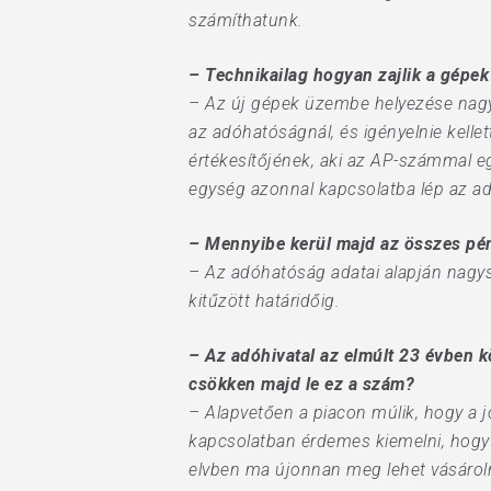
számíthatunk.
– Technikailag hogyan zajlik a gépe
– Az új gépek üzembe helyezése nagyo
az adóhatóságnál, és igényelnie kelle
értékesítőjének, aki az AP-számmal e
egység azonnal kapcsolatba lép az adó
– Mennyibe kerül majd az összes pén
– Az adóhatóság adatai alapján nagys
kitűzött határidőig.
– Az adóhivatal az elmúlt 23 évben 
csökken majd le ez a szám?
– Alapvetően a piacon múlik, hogy a 
kapcsolatban érdemes kiemelni, hogy 
elvben ma újonnan meg lehet vásároln