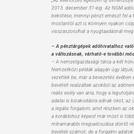
„Az ellenőrzés egészen új dimenziója 
2013. december 31-éig. Az NGM adóügye
bekötése, mennyi pénzt emészt fel a t
mostantól azt is könnyen nyakon csíph
visszaszorulhat a nyugtaadásnál meg
– A pénztárgépek adóhivatalhoz való 
a változásnak, várható-e további mó
– A nemzetgazdasági tárca a két hóna
Hit enter to search or ESC to close
Nemzetközi példák alapján úgy látjuk
vezettek be, már a bevezetés évében 
bevételt realizáltak azokból az adón
reális esély van arra, hogy a legutolj
adatai is bizakodásra adnak okot, az
a legális forgalom, amit részben az o
a korábbihoz képest már most is több
mihamarabbi megvalósulása döntő rész
bevételi számot, de a forgalmi adatok