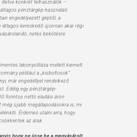
lletve konkrét felhasználók –
átlagos pénztárgép-használati
ban engedélyezett géptől, a
y átlagos kereskedő újonnan akar régi
gvásárolandó, netes bekötésre
entes lebonyolítása mellett kiemelt
 kormány például a „kisboltosok”
nyi, már engedéllyel rendelkező
st. Eddig egy pénztárgép-
0 forintos nettó eladási áron
t még újabb megállapodásokra is; mi
énkíti. Érdemes utalni arra, hogy
 csökkentek az árak.
vagyis hogy ne üsse be a megvásárolt