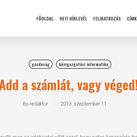
FŐOLDAL
HETI HÍRLEVÉL
FELIRATKOZÁS
CÍMK
gazdaság
közigazgatási informatika
Add a számlát, vagy véged
By
redaktor
2013. szeptember 11.