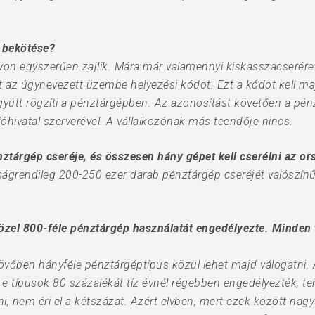
k bekötése?
n egyszerűen zajlik. Mára már valamennyi kiskasszacserére kö
tt az úgynevezett üzembe helyezési kódot. Ezt a kódot kell m
gyütt rögzíti a pénztárgépben. Az azonosítást követően a pén
hivatal szerverével. A vállalkozónak más teendője nincs.
ztárgép cseréje, és összesen hány gépet kell cserélni az o
ágrendileg 200-250 ezer darab pénztárgép cseréjét valószínű
közel 800-féle pénztárgép használatát engedélyezte. Minden
jövőben hányféle pénztárgéptípus közül lehet majd válogatni.
e típusok 80 százalékát tíz évnél régebben engedélyezték, t
i, nem éri el a kétszázat. Azért elvben, mert ezek között na