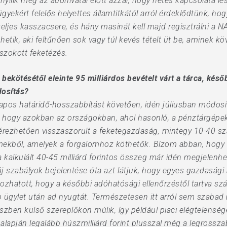
nyílik meg az adóhivatal előtt azzal, hogy netes kapcsolata l
kért felelős helyettes államtitkától arról érdeklődtünk, hogy
eljes kasszacsere, és hány masinát kell majd regisztrálni a NA
etik, aki feltűnően sok vagy túl kevés tételt üt be, aminek kö
szokott feketézés.
bekötésétől eleinte 95 milliárdos bevételt várt a tárca, kés
dosítás?
pos határidő-hosszabbítást követően, idén júliusban módosít
, hogy azokban az országokban, ahol hasonló, a pénztárgépek
érezhetően visszaszorult a feketegazdaság, mintegy 10-40 s
emekből, amelyek a forgalomhoz köthetők. Bízom abban, hogy 
ára kalkulált 40-45 milliárd forintos összeg már idén megjele
 új szabályok bejelentése óta azt látjuk, hogy egyes gazdasá
kozhatott, hogy a későbbi adóhatósági ellenőrzéstől tartva s
 ügylet után ad nyugtát. Természetesen itt arról sem szabad
ben külső szereplőkön múlik, így például piaci elégtelensége
 alapján legalább húszmilliárd forint plusszal még a legrossz