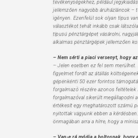
tevékenységekhez, például jegykiadás
jellemzően nagyobb áruházláncok – t
igényen. Ezenfelül sok olyan típus va
választékot tehát inkább csak látszó
típusú pénztárgépet vásárolni, nagyjá
alkalmas pénztárgépek jellemzően ko
– Nem sérti a piaci versenyt, hogy a
– Jelen esetben ez fel sem merülhet
figyelmet fordít az átállás költségei
gépenkénti 50 ezer forintos támogatás
forgalmazó részére azonos feltételek
forgalmazóval sikerült megállapodni a
értékesít egy meghatározott számú p
nyitottak vagyunk ebben a kérdésben.
önmagában arra a hírre, hogy a minisz
– Van-e rá módja a boltosnak, hogy a