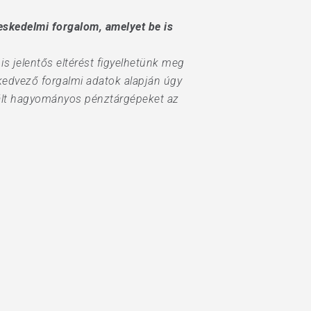
eskedelmi forgalom, amelyet be is
s jelentős eltérést figyelhetünk meg
 kedvező forgalmi adatok alapján úgy
nált hagyományos pénztárgépeket az