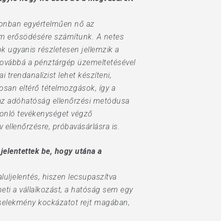
zonban egyértelműen nő az
em erősödésére számítunk. A netes
k ugyanis részletesen jellemzik a
, továbbá a pénztárgép üzemeltetésével
 trendanalízist lehet készíteni,
osan eltérő tételmozgások, így a
 az adóhatóság ellenőrzési metódusa
sonló tevékenységet végző
ellenőrzésre, próbavásárlásra is.
elentettek be, hogy utána a
luljelentés, hiszen lecsupaszítva
ti a vállalkozást, a hatóság sem egy
 cselekmény kockázatot rejt magában,