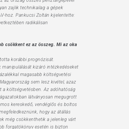
esz az ország összes pénztárgépével
an zajlik technikailag a gépek
V-hoz. Pankucsi Zoltán kijelentette:
vetkeztében radikálisan
őbb csökkent ez az összeg. Mi az oka
otta korábbi prognózisát.
 manipulálását kizáró intézkedéseket
zázalékkal magasabb költségvetési
Magyarország sem lesz kivétel, azaz
nhet a költségvetésben. Az adóhatóság
gi ágazatokban látványosan megugrott
zámos kereskedő, vendéglős és boltos
 megfeledkeznünk, hogy az átállás
k még csökkenthetik a jelenleg várt
abb forgatókönyv esetén is bizton