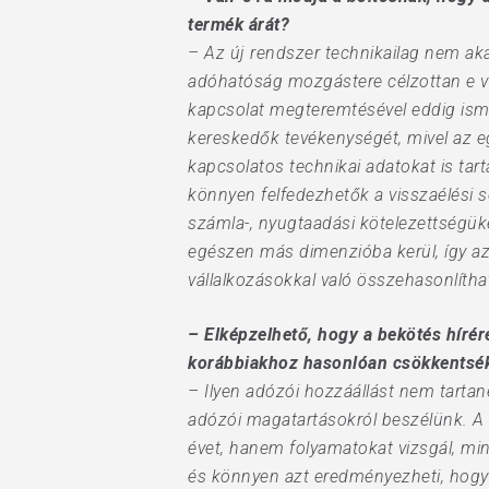
termék árát?
– Az új rendszer technikailag nem a
adóhatóság mozgástere célzottan e vi
kapcsolat megteremtésével eddig isme
kereskedők tevékenységét, mivel az eg
kapcsolatos technikai adatokat is tart
könnyen felfedezhetők a visszaélési s
számla-, nyugtaadási kötelezettségük
egészen más dimenzióba kerül, így az
vállalkozásokkal való összehasonlíth
– Elképzelhető, hogy a bekötés híré
korábbiakhoz hasonlóan csökkentsék 
– Ilyen adózói hozzáállást nem tartané
adózói magatartásokról beszélünk. A 
évet, hanem folyamatokat vizsgál, mi
és könnyen azt eredményezheti, hogy 