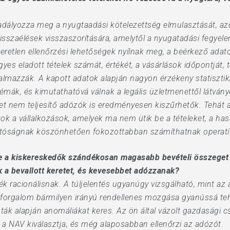
kadályozza meg a nyugtaadási kötelezettség elmulasztását, a
sszaélések visszaszorítására, amelytől a nyugatadási fegyel
retlen ellenőrzési lehetőségek nyílnak meg, a beérkező adato
yes eladott tételek számát, értékét, a vásárlások időpontját
almazzák. A kapott adatok alapján nagyon érzékeny statisztikai
émák, és kimutathatóvá válnak a legális üzletmenettől látvány
et nem teljesítő adózók is eredményesen kiszűrhetők. Tehát
ok a vállalkozások, amelyek ma nem ütik be a tételeket, a ha
atóságnak köszönhetően fokozottabban számíthatnak operatív 
re a kiskereskedők szándékosan magasabb bevételi összeget j
a bevallott keretet, és kevesebbet adózzanak?
k racionálisnak. A túljelentés ugyanúgy vizsgálható, mint az a
forgalom bármilyen irányú rendellenes mozgása gyanússá tehe
nták alapján anomáliákat keres. Az ön által vázolt gazdasági
a NAV kiválasztja, és még alaposabban ellenőrzi az adózót.