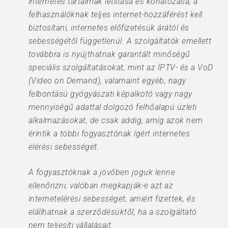
internetes tartalmak letiltása és korlátozása, a
felhasználóknak teljes internet-hozzáférést kell
biztosítani, internetes előfizetésük árától és
sebességétől függetlenül. A szolgáltatók emellett
továbbra is nyújthatnak garantált minőségű
speciális szolgáltatásokat, mint az IPTV- és a VoD
(Video on Demand), valamaint egyéb, nagy
felbontású gyógyászati képalkotó vagy nagy
mennyiségű adattal dolgozó felhőalapú üzleti
alkalmazásokat, de csak addig, amíg azok nem
érintik a többi fogyasztónak ígért internetes
elérési sebességet.
A fogyasztóknak a jövőben joguk lenne
ellenőrizni, valóban megkapják-e azt az
internetelérési sebességet, amiért fizettek, és
elállhatnak a szerződésüktől, ha a szolgáltató
nem teljesíti vállalásait.