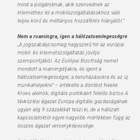
mind a polgároknak, akik szenvednek az
internethez és a mobilszolgáltatásokhoz való
teljes körű és méltányos hozzáférés hiányától.”
Nem a roamingra, igen a hálózatsemlegességre
„A jogszabálycsomag nagyszerű hír az európai
mobil- és internetszolgáltatás jövője
szempontjából. Az Európai Bizottság nemet
mondott a roamingdíjakra, és igent a
hálózatsemlegességre, a beruházásokra és az új
munkahelyekre” – értékelte a döntést Neelie
Kroes alelnök, digitális politikáért felelős biztos A
távközlési ágazat Európa digitális gazdaságának
ugyan alig 9 százalékát teszi ki, de a hálózati
kapcsolatoktól egyre nagyobb mértékben függ az
összes ágazat versenyképessége.