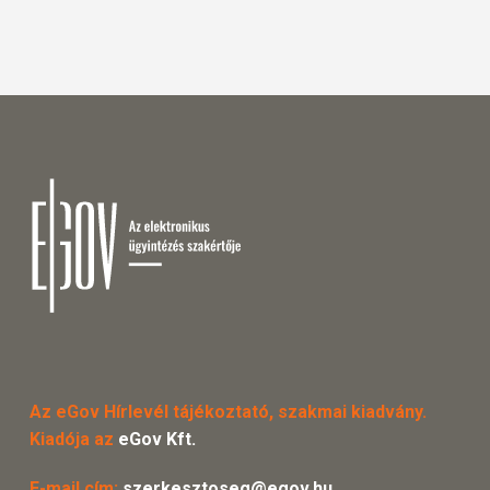
Az eGov Hírlevél tájékoztató, szakmai kiadvány.
Kiadója az
eGov Kft.
E-mail cím:
szerkesztoseg@egov.hu