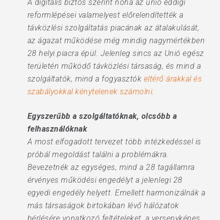
A digitális biztos szerint noha az unió eddigi
reformlépései valamelyest előrelendítették a
távközlési szolgáltatás piacának az átalakulását,
az ágazat működése még mindig nagymértékben
28 helyi piacra épül. Jelenleg sincs az Unió egész
területén működő távközlési társaság, és mind a
szolgáltatók, mind a fogyasztók
eltérő árakkal és
szabályokkal kénytelenek számolni
.
Egyszerűbb a szolgáltatóknak, olcsóbb a
felhasználóknak
A most elfogadott tervezet több intézkedéssel is
próbál megoldást találni a problémákra.
Bevezetnék az egységes, mind a 28 tagállamra
érvényes működési engedélyt a jelenlegi 28
egyedi engedély helyett. Emellett harmonizálnák a
más társaságok birtokában lévő hálózatok
bérlésére vonatkozó feltételeket, a versenyképes