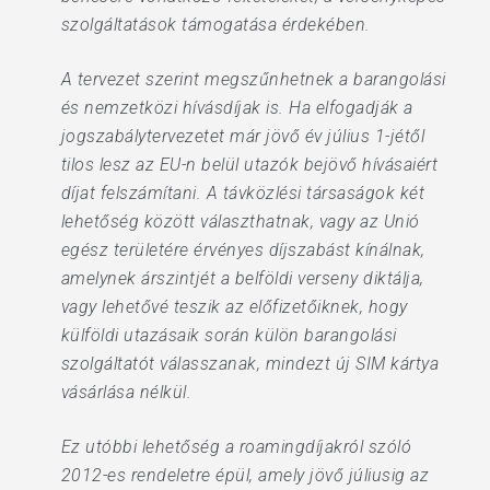
szolgáltatások támogatása érdekében.
A tervezet szerint megszűnhetnek a barangolási
és nemzetközi hívásdíjak is. Ha elfogadják a
jogszabálytervezetet már jövő év július 1-jétől
tilos lesz az EU-n belül utazók bejövő hívásaiért
díjat felszámítani. A távközlési társaságok két
lehetőség között választhatnak, vagy az Unió
egész területére érvényes díjszabást kínálnak,
amelynek árszintjét a belföldi verseny diktálja,
vagy lehetővé teszik az előfizetőiknek, hogy
külföldi utazásaik során külön barangolási
szolgáltatót válasszanak, mindezt új SIM kártya
vásárlása nélkül.
Ez utóbbi lehetőség a roamingdíjakról szóló
2012-es rendeletre épül, amely jövő júliusig az