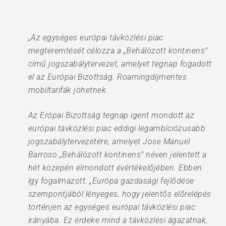
„Az egységes európai távközlési piac
megteremtését célozza a „Behálózott kontinens”
című jogszabálytervezet, amelyet tegnap fogadott
el az Európai Bizottság. Roamingdíjmentes
mobiltarifák jöhetnek.
Az Erópai Bizottság tegnap igent mondott az
európai távközlési piac eddigi legambíciózusabb
jogszabálytervezetére, amelyet Jose Manuel
Barroso „Behálózott kontinens” néven jelentett a
hét közepén elmondott évértékelőjében. Ebben
így fogalmazott: „Európa gazdasági fejlődése
szempontjából lényeges, hogy jelentős előrelépés
történjen az egységes európai távközlési piac
irányába. Ez érdeke mind a távközlési ágazatnak,