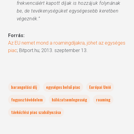
frekvenciáért kapott díjak is hozzájuk folynának
be, de tevékenységüket egységesebb keretben
végeznék.”
Forrás:
Az EU nemet mond a roamingdíjakra, jöhet az egységes
piac
; Bitport.hu; 2013. szeptember 13.
barangolási díj
egységes belső piac
Európai Unió
fogyasztóvédelem
hálózatsemlegesség
roaming
távközlési piac szabályozása