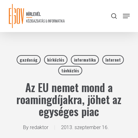
Skip
to
Menu
search
main
Close
content
Menu
gazdaság
hírközlés
informatika
Internet
távközlés
Az EU nemet mond a
roamingdíjakra, jöhet az
egységes piac
By
redaktor
2013. szeptember 16.