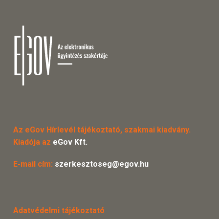
Az eGov Hírlevél tájékoztató, szakmai kiadvány.
Kiadója az
eGov Kft.
E-mail cím:
szerkesztoseg@egov.hu
Adatvédelmi tájékoztató