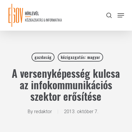
Skip
to
Menu
search
main
Close
content
Menu
gazdaság
közigazgatás: magyar
A versenyképesség kulcsa
az infokommunikációs
szektor erősítése
By
redaktor
2013. október 7.