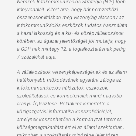
Nemzeti Infokommunikációs Stratégia (NIS) főbb
irányvonalait. Kitért arra, hogy bár nemzetközi
összehasonlításban még viszonylag alacsony az
infokommunikációs eszközök tudatos használata
a hazai lakosság és a kis- és középvállalkozások
körében, az ágazat jelentőségét jól mutatja, hogy
a GDP-nek mintegy 12, a foglalkoztatásnak pedig
7 százalékát adja.
A vállalkozások versenyképességének és az állam
hatékonyabb működésének egyaránt záloga az
infokommunikációs hálózatok, eszközök,
szolgáltatások és kompetenciák minél nagyobb
arányú fejlesztése. Példaként ismertette a
közigazgatási informatika konszolidációját,
amelynek köszönhetően a kormányzat tetemes
költségmegtakarítást ért el az állami szektorban,
miközben a szolgáltatás minősége jelentősen