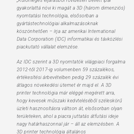
„Különleges eljárásból rövidesen bevett ipar
gyakorlattá növi ki magát a 3D (három dimenziós)
nyomtatási technológia, elsősorban a
gyártástechnológiai alkalmazásoknak
köszönhetően – írja az amerikai International
Data Corporation (IDC) informatikai és távközlési
piackutató vállalat elemzése.
Az IDC szerint a 3D nyomtatók világpiaci forgalma
2012-től 2017-ig volumenben 59 százalékos,
értékesítési árbevételben pedig 29 százalék évi
átlagos növekedési ütemet ér majd el. A 3D
printer technológia már eléggé megérett arra,
hogy kevesek műszaki kedvteléséből széleskörű
üzleti hasznosításra váltson át, elsősorban olyan
területeken, ahol a piacra juttatás átfutási ideje
nagy határhaszonnal jár – áll az elemzésben. A
3D printer technológia általános