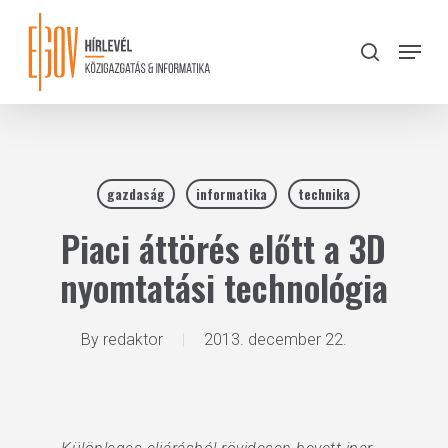
Skip
to
Menu
search
main
Close
content
Menu
gazdaság
informatika
technika
Piaci áttörés előtt a 3D
nyomtatási technológia
By
redaktor
2013. december 22.