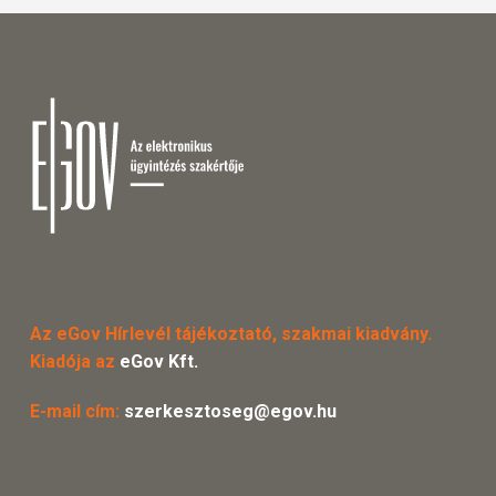
Az eGov Hírlevél tájékoztató, szakmai kiadvány.
Kiadója az
eGov Kft.
E-mail cím:
szerkesztoseg@egov.hu