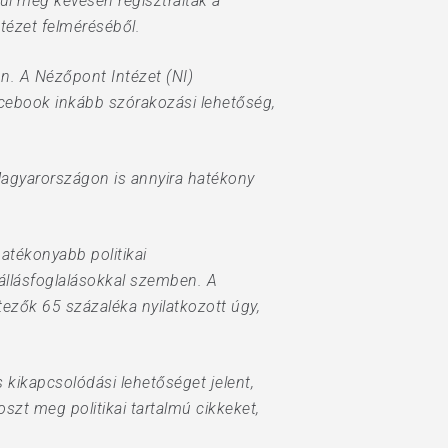
l még kevesen regisztráltak a
ntézet felméréséből.
on. A Nézőpont Intézet (NI)
acebook inkább szórakozási lehetőség,
Magyarországon is annyira hatékony
atékonyabb politikai
 állásfoglalásokkal szemben. A
tezők 65 százaléka nyilatkozott úgy,
kikapcsolódási lehetőséget jelent,
zt meg politikai tartalmú cikkeket,