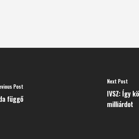
Next Post
evious Post
IVSZ: Így k
da függő
milliárdot