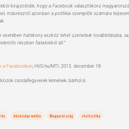
kból kirajzolódik, hogy a Facebook választókorú magyarország
éssel, másrészről azonban a politikai szereplők számára teljes
ak.
k esetében hatékony eszköz lehet üzeneteik továbbítására, va
elentős részben fiatalokból áll.”
rok a Facebookon
; HVG.hu/MTI; 2013. december 18.
eszközök csodafegyverek lennének, bárhol is.
rés
közösségi média
Magyarország
statisztika