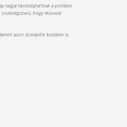
i tagjai távolságtartóak a portálon
en szükségszerű, hogy részesei
lamint azon szereplők kezében is,