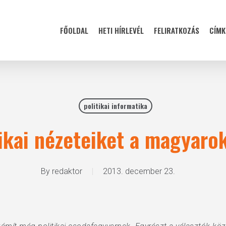
FŐOLDAL
HETI HÍRLEVÉL
FELIRATKOZÁS
CÍMK
politikai informatika
tikai nézeteiket a magyar
By
redaktor
2013. december 23.