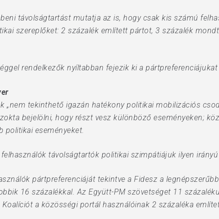
beni távolságtartást mutatja az is, hogy csak kis számú felhas
ai szereplőket: 2 százalék említett pártot, 3 százalék mondta,
éggel rendelkezők nyíltabban fejezik ki a pártpreferenciájukat
ver
k „nem tekinthető igazán hatékony politikai mobilizációs csod
szokta bejelölni, hogy részt vesz különböző eseményeken; kö
b politikai eseményeket.
 felhasználók távolságtartók politikai szimpátiájuk ilyen irány
asználók pártpreferenciáját tekintve a Fidesz a legnépszerűbb
bbik 16 százalékkal. Az Együtt-PM szövetséget 11 százaléku
Koalíciót a közösségi portál használóinak 2 százaléka említet