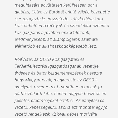
megújítására együttesen kerülhessen sor a
globális, illetve az Európát érintő válság közepette
is – szögezte le. Hozzátette: intézkedéseiknek
köszönhetően reményeik és szándékaik szerint a
közigazgatás a jövőben önkorlátozóbb,
eredményesebb, az állampolgárok számára
elérhetőbb és alkalmazkodóképesebb lesz.
Rolf Alter, az OECD Közigazgatási és
Területfejlesztési Igazgatóságának vezetője
érdekes és bátor kezdeményezésnek nevezte,
hogy Magyarország megkereste az OECD-t,
amelynek révén – mint mondta – nemcsak jó
párbeszéd jött létre, hanem nagyon hasznos és
jelentős eredményeket értek el. Az irányítási és
vezetői képességekről szólva azt mondta: egy jó
vezető rendelkezik vízióval, képes motiválni