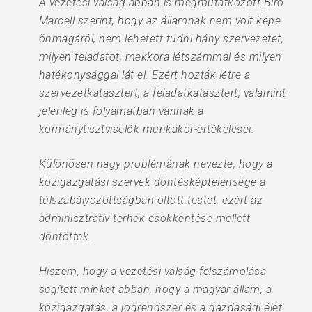
A vezetési válság abban is megmutatkozott Biró
Marcell szerint, hogy az államnak nem volt képe
önmagáról, nem lehetett tudni hány szervezetet,
milyen feladatot, mekkora létszámmal és milyen
hatékonysággal lát el. Ezért hozták létre a
szervezetkatasztert, a feladatkatasztert, valamint
jelenleg is folyamatban vannak a
kormánytisztviselők munkakör-értékelései.
Különösen nagy problémának nevezte, hogy a
közigazgatási szervek döntésképtelensége a
túlszabályozottságban öltött testet, ezért az
adminisztratív terhek csökkentése mellett
döntöttek.
Hiszem, hogy a vezetési válság felszámolása
segített minket abban, hogy a magyar állam, a
közigazgatás, a jogrendszer és a gazdasági élet