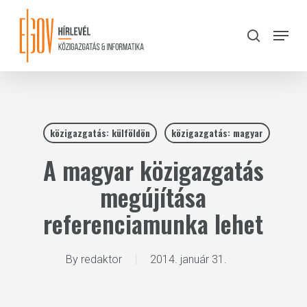
Skip
to
Menu
search
main
Close
content
Menu
közigazgatás: külföldön
közigazgatás: magyar
A magyar közigazgatás
megújítása
referenciamunka lehet
By
redaktor
2014. január 31.