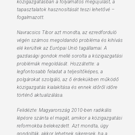
közigazgatásban a folyamatos megújulást, a
tapasztalatok hasznosítását teszi lehetővé –
fogalmazott.
Navracsics Tibor azt mondta, az ezredforduló
végén számos megoldandó probléma és kihívás
elé kerültek az Európai Unió tagállamai. A
gazdasági gondok mellé sorolta a közigazgatási
problémák megoldását. Hozzátette: a
legfontosabb feladat a teljesítőképes, a
polgárokat szolgáló, az ő érdekükben működő
közigazgatás kialakítása és ennek időről időre
történő aktualizálása.
Felidézte: Magyarország 2010-ben radikális
lépésre szánta el magát, amikor a közigazgatási
reformokba belekezdett. Azt mondta, úgy
gondolták, akkor lehetnek sikeresek, ha a