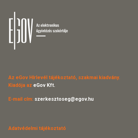
Az eGov Hírlevél tájékoztató, szakmai kiadvány.
Kiadója az
eGov Kft.
E-mail cím:
szerkesztoseg@egov.hu
Adatvédelmi tájékoztató