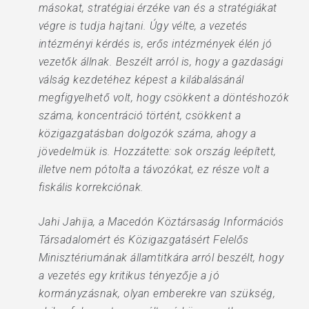
másokat, stratégiai érzéke van és a stratégiákat
végre is tudja hajtani. Úgy vélte, a vezetés
intézményi kérdés is, erős intézmények élén jó
vezetők állnak. Beszélt arról is, hogy a gazdasági
válság kezdetéhez képest a kilábalásánál
megfigyelhető volt, hogy csökkent a döntéshozók
száma, koncentráció történt, csökkent a
közigazgatásban dolgozók száma, ahogy a
jövedelmük is. Hozzátette: sok ország leépített,
illetve nem pótolta a távozókat, ez része volt a
fiskális korrekciónak.
Jahi Jahija, a Macedón Köztársaság Információs
Társadalomért és Közigazgatásért Felelős
Minisztériumának államtitkára arról beszélt, hogy
a vezetés egy kritikus tényezője a jó
kormányzásnak, olyan emberekre van szükség,