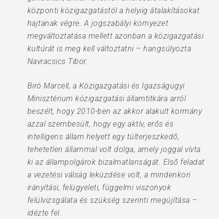
központi közigazgatástól a helyiig átalakításokat
hajtanak végre. A jogszabályi környezet
megváltoztatása mellett azonban a közigazgatási
kultúrát is meg kell változtatni – hangsúlyozta
Navracsics Tibor.
Biró Marcell, a Közigazgatási és Igazságügyi
Minisztérium közigazgatási államtitkára arról
beszélt, hogy 2010-ben az akkor alakult kormány
azzal szembesült, hogy egy aktív, erős és
intelligens állam helyett egy túlterjeszkedő,
tehetetlen állammal volt dolga, amely joggal vívta
ki az állampolgárok bizalmatlanságát. Első feladat
a vezetési válság leküzdése volt, a mindenkori
irányítási, felügyeleti, függelmi viszonyok
felülvizsgálata és szükség szerinti megújítása –
idézte fel.