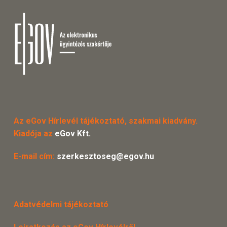
Az eGov Hírlevél tájékoztató, szakmai kiadvány.
Kiadója az
eGov Kft.
E-mail cím:
szerkesztoseg@egov.hu
Adatvédelmi tájékoztató