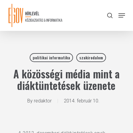
Skip
to
Menu
search
main
Close
content
Menu
politikai informatika
szakirodalom
A közösségi média mint a
diáktüntetések üzenete
By
redaktor
2014. február 10.