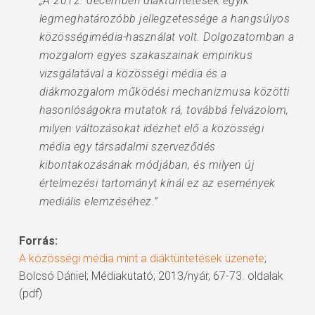
„A 2012. decemberi diáktüntetések egyik
legmeghatározóbb jellegzetessége a hangsúlyos
közösségimédia-használat volt. Dolgozatomban a
mozgalom egyes szakaszainak empirikus
vizsgálatával a közösségi média és a
diákmozgalom működési mechanizmusa közötti
hasonlóságokra mutatok rá, továbbá felvázolom,
milyen változásokat idézhet elő a közösségi
média egy társadalmi szerveződés
kibontakozásának módjában, és milyen új
értelmezési tartományt kínál ez az események
mediális elemzéséhez.”
Forrás:
A közösségi média mint a diáktüntetések üzenete
;
Bolcsó Dániel; Médiakutató; 2013/nyár, 67-73. oldalak
(pdf)