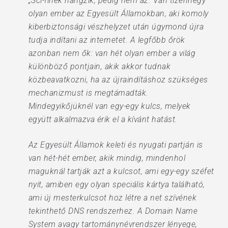
„Sci-finek hangzik, pedig nem az. Van tizennégy
olyan ember az Egyesült Államokban, aki komoly
kiberbiztonsági vészhelyzet után úgymond újra
tudja indítani az internetet. A legfőbb őrök
azonban nem ők: van hét olyan ember a világ
különböző pontjain, akik akkor tudnak
közbeavatkozni, ha az újraindításhoz szükséges
mechanizmust is megtámadták.
Mindegyikőjüknél van egy-egy kulcs, melyek
együtt alkalmazva érik el a kívánt hatást.
Az Egyesült Államok keleti és nyugati partján is
van hét-hét ember, akik mindig, mindenhol
maguknál tartják azt a kulcsot, ami egy-egy széfet
nyit, amiben egy olyan speciális kártya található,
ami új mesterkulcsot hoz létre a net szívének
tekinthető DNS rendszerhez. A Domain Name
System avagy tartománynévrendszer lényege,