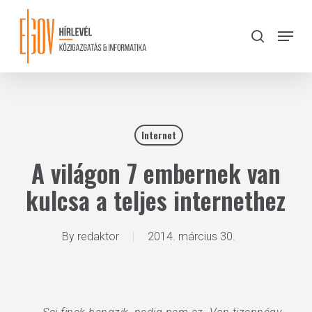
Skip
to
Menu
search
main
Close
content
Menu
Internet
A világon 7 embernek van
kulcsa a teljes internethez
By
redaktor
2014. március 30.