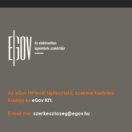
Az eGov Hírlevél tájékoztató, szakmai kiadvány.
Kiadója az
eGov Kft.
E-mail cím:
szerkesztoseg@egov.hu