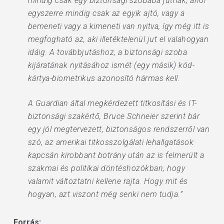
mindig csak egy biztonsági szobába jutnak, ahol
egyszerre mindig csak az egyik ajtó, vagy a
bemeneti vagy a kimeneti van nyitva, így még itt is
megfogható az, aki illetéktelenül jut el valahogyan
idáig. A továbbjutáshoz, a biztonsági szoba
kijáratának nyitásához ismét (egy másik) kód-
kártya-biometrikus azonosító hármas kell.
A Guardian által megkérdezett titkosítási és IT-
biztonsági szakértő, Bruce Schneier szerint bár
egy jól megtervezett, biztonságos rendszerről van
szó, az amerikai titkosszolgálati lehallgatások
kapcsán kirobbant botrány után az is felmerült a
szakmai és politikai döntéshozókban, hogy
valamit változtatni kellene rajta. Hogy mit és
hogyan, azt viszont még senki nem tudja.”
Forrás: