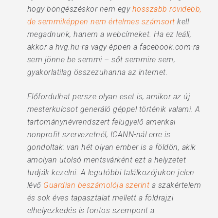
hogy böngészéskor nem egy
hosszabb-rövidebb,
de semmiképpen nem értelmes számsort
kell
megadnunk, hanem a webcímeket. Ha ez leáll,
akkor a hvg.hu-ra vagy éppen a facebook.com-ra
sem jönne be semmi – sőt semmire sem,
gyakorlatilag összezuhanna az internet.
Előfordulhat persze olyan eset is, amikor az új
mesterkulcsot generáló géppel történik valami. A
tartománynévrendszert felügyelő amerikai
nonprofit szervezetnél, ICANN-nál erre is
gondoltak: van hét olyan ember is a földön, akik
amolyan utolsó mentsvárként ezt a helyzetet
tudják kezelni. A legutóbbi találkozójukon jelen
lévő
Guardian beszámolója szerint
a szakértelem
és sok éves tapasztalat mellett a földrajzi
elhelyezkedés is fontos szempont a