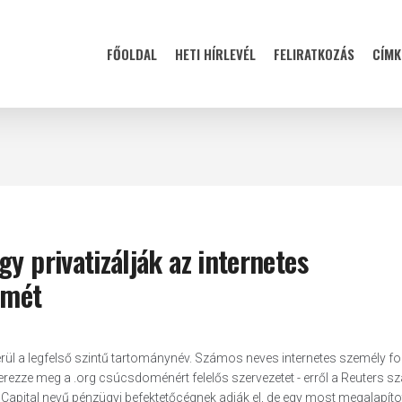
FŐOLDAL
HETI HÍRLEVÉL
FELIRATKOZÁS
CÍMK
y privatizálják az internetes
emét
rül a legfelső szintű tartománynév. Számos neves internetes személy fo
erezze meg a .org csúcsdoménért felelős szervezetet - erről a Reuters s
 Capital nevű pénzügyi befektetőcégnek adják el, de egy most megalapíto