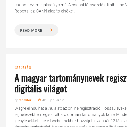
csoport ezt megakadályozná. A csapat társvezetője Katherine M
Roberts, az ICANN alapító elnöke...
READ MORE
GAZDASÁG
A magyar tartománynevek regisztr
Hit enter to search or ESC to close
digitális világot
by
redaktor
2015. január 12.
„Végre elindulhat a .hu alatt az online regisztráció Hosszú évek
legnehezebben regisztrálható domain tartományok közé. Mindez
igénylésekkel lehetett webcímekhez hozzájutni. Január 12-től azo