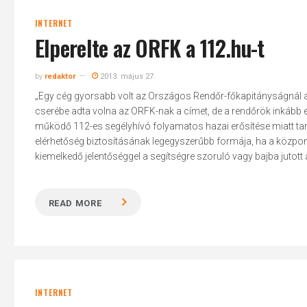
INTERNET
Elperelte az ORFK a 112.hu-t
by
redaktor
2013. május 27.
„Egy cég gyorsabb volt az Országos Rendőr-főkapitányságnál a 1
cserébe adta volna az ORFK-nak a címet, de a rendőrök inkább el
működő 112-es segélyhívó folyamatos hazai erősítése miatt tart
elérhetőség biztosításának legegyszerűbb formája, ha a közpo
kiemelkedő jelentőséggel a segítségre szoruló vagy bajba jutott a
READ MORE
INTERNET