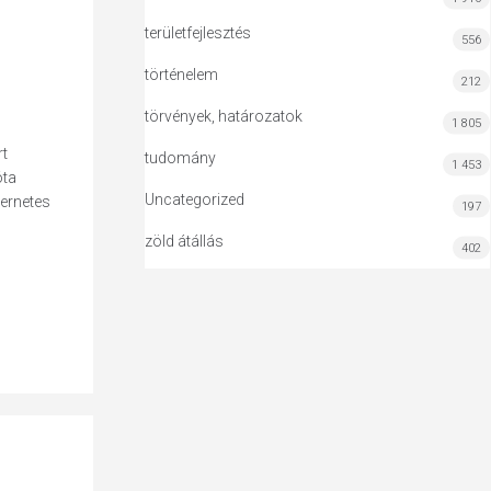
területfejlesztés
556
történelem
212
törvények, határozatok
1 805
rt
tudomány
1 453
óta
Uncategorized
ternetes
197
zöld átállás
402