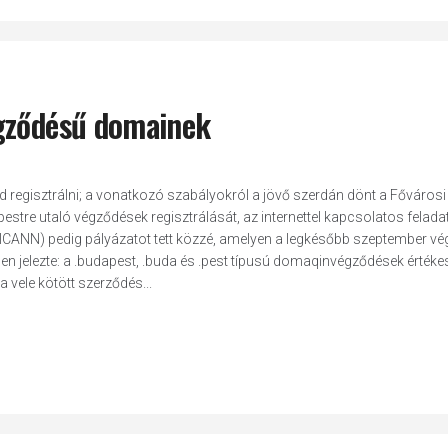
égződésű domainek
 regisztrálni; a vonatkozó szabályokról a jövő szerdán dönt a Fővárosi
stre utaló végződések regisztrálását, az internettel kapcsolatos felada
CANN) pedig pályázatot tett közzé, amelyen a legkésőbb szeptember vé
en jelezte: a .budapest, .buda és .pest típusú domaqinvégződések értékes
 vele kötött szerződés...