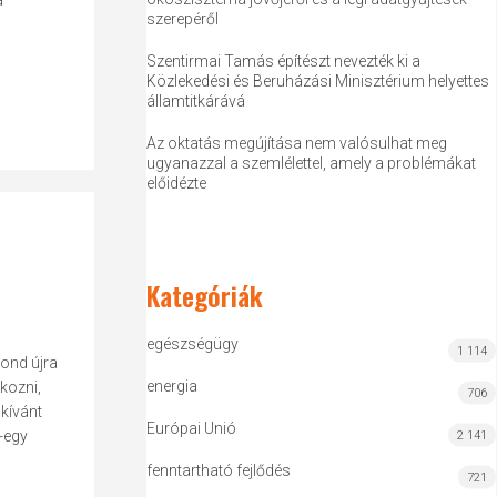
a
szerepéről
Szentirmai Tamás építészt nevezték ki a
Közlekedési és Beruházási Minisztérium helyettes
államtitkárává
Az oktatás megújítása nem valósulhat meg
ugyanazzal a szemlélettel, amely a problémákat
előidézte
Kategóriák
egészségügy
1 114
mond újra
energia
kozni,
706
kívánt
Európai Unió
y-egy
2 141
fenntartható fejlődés
721