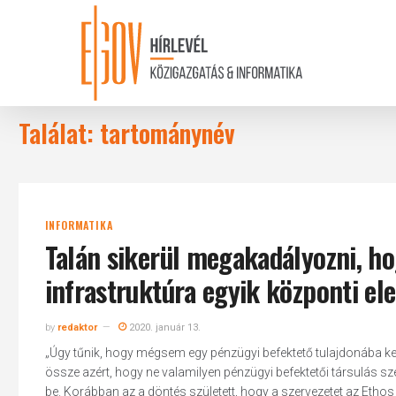
Skip
to
main
content
Találat: tartománynév
INFORMATIKA
Talán sikerül megakadályozni, hog
infrastruktúra egyik központi el
by
redaktor
2020. január 13.
„Úgy tűnik, hogy mégsem egy pénzügyi befektető tulajdonába ke
össze azért, hogy ne valamilyen pénzügyi befektetői társulás sz
be. Korábban az a döntés született, hogy a szervezetet az Ethos