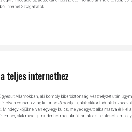
Az ügyfél megadja az adatokat a regisztrátor honlapján majd továbblép, 
ől Internet Szolgáltatók...
a teljes internethez
 Egyesült Államokban, aki komoly kiberbiztonsági vészhelyzet után úgy
n hét olyan ember a világ különböző pontjain, akik akkor tudnak közbeavat
indegyikőjüknél van egy-egy kulcs, melyek együtt alkalmazva érik el a 
-hét ember, akik mindig, mindenhol maguknál tartják azt a kulcsot, ami eg