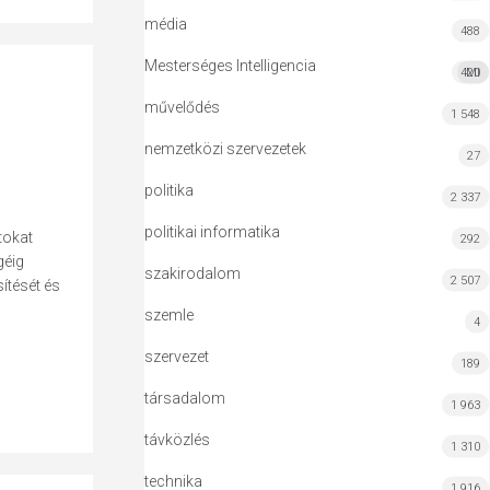
média
488
Mesterséges Intelligencia
420
MI
művelődés
1 548
nemzetközi szervezetek
27
politika
2 337
politikai informatika
tokat
292
géig
szakirodalom
2 507
ítését és
szemle
4
szervezet
189
társadalom
1 963
távközlés
1 310
technika
1 916