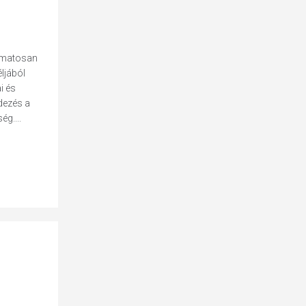
yamatosan
ljából
i és
ndezés a
g....