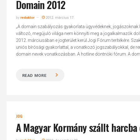
Domain 2012
by
redaktor
2012. március 17.
„A domain szabályozás gyakorlata ügyvédeknek, jogászoknak 
változó, megújuló világa nem könnyíti meg a jogalkalmazók dolg
2012. márciusában e jogterület kerül Jogi Fórum terítékére. Sz
uniós bírósági gyakorlattal, a vonatkozó jogszabályokkal, de re
domain nevek vonatkozásban. A hotline döntnöki fórum. A domai
READ MORE
JOG
A Magyar Kormány szállt harcba