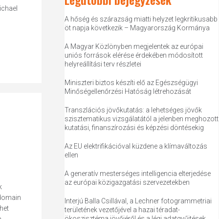
ichael
A hőség és szárazság miatti helyzet legkritikusabb
öt napja következik – Magyarország Kormánya
A Magyar Közlönyben megjelentek az európai
uniós források elérése érdekében módosított
helyreállítási terv részletei
Miniszteri biztos készíti elő az Egészségügyi
Minőségellenőrzési Hatóság létrehozását
Transzlációs jövőkutatás: a lehetséges jövők
szisztematikus vizsgálatától a jelenben meghozott
kutatási, finanszírozási és képzési döntésekig
Az EU elektrifikációval küzdene a klímaváltozás
ellen
A generatív mesterséges intelligencia elterjedése
az európai közigazgatási szervezetekben
k
 domain
Interjú Balla Csillával, a Lechner fotogrammetriai
het
területének vezetőjével a hazai téradat-
ökoszisztéma jövőjéről és a légi adatgyűjtések