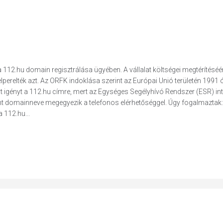
12.hu domain regisztrálása ügyében. A vállalat költségei megtérítéséé
perelték azt. Az ORFK indoklása szerint az Európai Unió területén 1991 
 igényt a 112.hu címre, mert az Egységes Segélyhívó Rendszer (ESR) in
nt domainneve megegyezik a telefonos elérhetőséggel. Úgy fogalmaztak:
 112.hu...