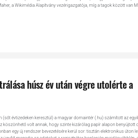
aher, a Wikimédia Alapítvány vezérigazgatója, míg a tagok között van M
álása húsz év után végre utolérte a
en (sőt évtizedeken keresztül) a magyar domaintér (.hu) számított az egyi
 köszönhető volt annak, hogy szinte kizárólag papír alapon benyújtott
nban egy új rendszer bevezetésére kerül sor: tisztán elektronikus úton le