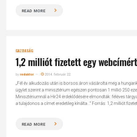
READ MORE
GAZDASÁG
1,2 milliót fizetett egy webcímér
by
redaktor
2014. február 22.
„Fél év alkudozás után is borsos áron vásárolta meg a hungariku
ügylet szerint a minisztérium egészen pontosan 1 millió 250 eze
Minisztériumnál a Hír24 érdeklődésére elmondták: féléves tárg
a tulajdonos a címet eredetileg kínálta...” Forrás: 1,2 milliót fiz
READ MORE