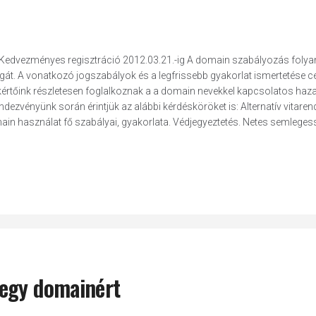
Kedvezményes regisztráció 2012.03.21.-ig A domain szabályozás fol
át. A vonatkozó jogszabályok és a legfrissebb gyakorlat ismertetése cé
akértőink részletesen foglalkoznak a a domain nevekkel kapcsolatos haza
ndezvényünk során érintjük az alábbi kérdésköröket is: Alternatív vitare
n használat fő szabályai, gyakorlata. Védjegyeztetés. Netes semlegessé
 egy domainért