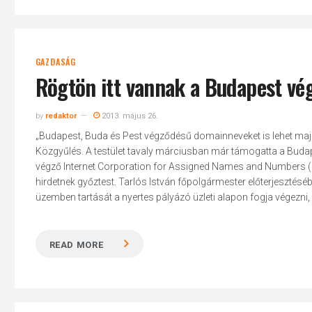
GAZDASÁG
Rögtön itt vannak a Budapest v
by
redaktor
2013. május 26.
„Budapest, Buda és Pest végződésű domainneveket is lehet majd
Közgyűlés. A testület tavaly márciusban már támogatta a Budape
végző Internet Corporation for Assigned Names and Numbers (I
hirdetnek győztest. Tarlós István főpolgármester előterjesztéséb
üzemben tartását a nyertes pályázó üzleti alapon fogja végezni, a
READ MORE