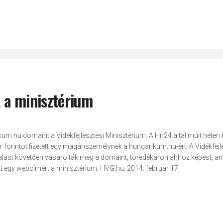
t a minisztérium
m.hu domaint a Vidékfejlesztési Minisztérium. A Hír24 által múlt héten 
r forintot fizetett egy magánszemélynek a hungarikum.hu-ért. A Vidékfejl
yalást követően vásárolták meg a domaint, töredékáron ahhoz képest, a
etett egy webcímért a minisztérium; HVG.hu; 2014. február 17.