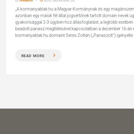
by
redaktor
2010. december 20.
„A kormanyablak.hu a Magyar Kormánynak és egy magánszemélyne
azonban egy másik fél által jogsértőnek tartott domain nevek üg
gyakorisággal 2-3 ügyben hoz állásfoglalást, a legtöbb esetb
beadott panasz megítélésével kapcsolatban a december 16-án m
kormanyablak.hu domaint Seres Zoltán („Panaszolt”) igényelte 2
READ MORE