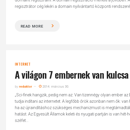
domaint regisztrálni. A domain regisztráció menete a jövőben: 
regisztrátor cég lekéri a domain nyilvántartó központi rendszeréb
READ MORE
INTERNET
A világon 7 embernek van kulcsa 
by
redaktor
2014. március 30.
„Sci-finek hangzik, pedig nem az. Van tizennégy olyan ember az
tudja indítani az internetet. A legfőbb őrök azonban nem ők: va
ha az újraindításhoz szükséges mechanizmust is megtámadták. M
hatást. Az Egyesült Államok keleti és nyugati partján is van hét
széfet...