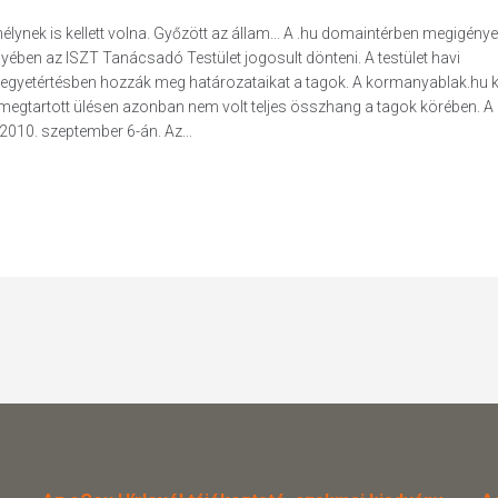
k is kellett volna. Győzött az állam... A .hu domaintérben megigényel
yében az ISZT Tanácsadó Testület jogosult dönteni. A testület havi
en egyetértésben hozzák meg határozataikat a tagok. A kormanyablak.hu
egtartott ülésen azonban nem volt teljes összhang a tagok körében. A
010. szeptember 6-án. Az...