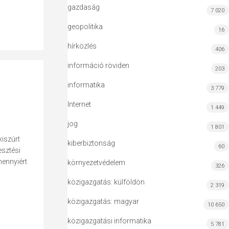
gazdaság
7 020
geopolitika
16
hírközlés
406
információ röviden
203
informatika
3 779
Internet
1 449
jog
1 801
kiszúrt
kiberbiztonság
60
esztési
mennyiért
környezetvédelem
326
közigazgatás: külföldön
2 319
közigazgatás: magyar
10 650
közigazgatási informatika
5 781