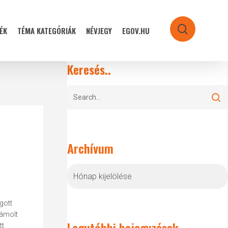
ÉK
TÉMA KATEGÓRIÁK
NÉVJEGY
EGOV.HU
search
Keresés..
Archívum
Archívum
gott
zámolt
Legutóbbi bejegyzések
tt