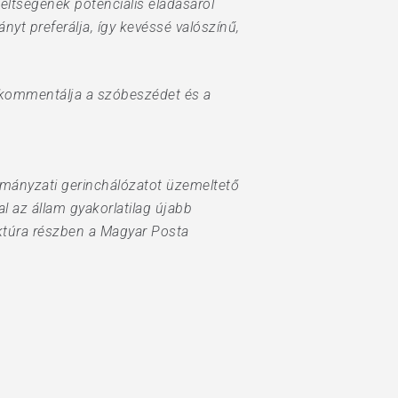
ltségének potenciális eladásáról
nyt preferálja, így kevéssé valószínű,
m kommentálja a szóbeszédet és a
ormányzati gerinchálózatot üzemeltető
l az állam gyakorlatilag újabb
uktúra részben a Magyar Posta