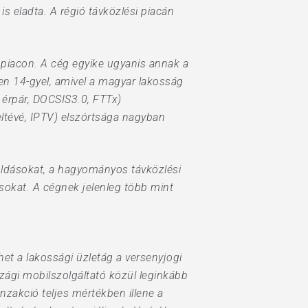
is eladta. A régió távközlési piacán
i piacon. A cég egyike ugyanis annak a
en 14-gyel, amivel a magyar lakosság
z érpár, DOCSIS3.0, FTTx)
beltévé, IPTV) elszórtsága nagyban
goldásokat, a hagyományos távközlési
ásokat. A cégnek jelenleg több mint
het a lakossági üzletág a versenyjogi
zági mobilszolgáltató közül leginkább
zakció teljes mértékben illene a