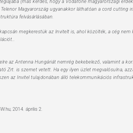
atégiájába (más kérdés, hogy a Vodafone magyarországi érdeke
 Telenor Magyarország ugyanakkor láthatóan a cord cutting irá
truktúra felvásárlásában.
 kapcsán megkerestük az Invitelt is, ahol közölték, a cég ne
lációt…
vitelre az Antenna Hungáriát nemrég bekebelező, valamint a k
 Zrt. is szemet vetett. Ha egy ilyen üzlet megvalósulna, azza
iszen az Invitel tulajdonában álló telekommunikációs infrastr
.hu; 2014. április 2.