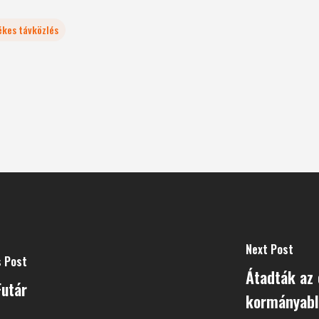
ékes távközlés
Next Post
s Post
Átadták az
Futár
kormányabl