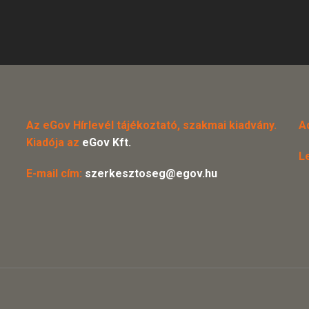
Az eGov Hírlevél tájékoztató, szakmai kiadvány.
A
Kiadója az
eGov Kft.
L
E-mail cím:
szerkesztoseg@egov.hu