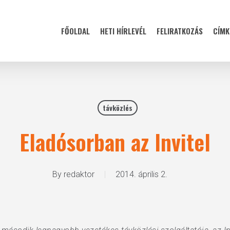
FŐOLDAL
HETI HÍRLEVÉL
FELIRATKOZÁS
CÍMK
távközlés
Eladósorban az Invitel
By
redaktor
2014. április 2.