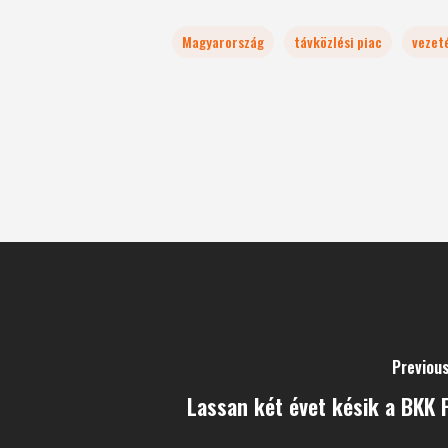
Magyarország
távközlési piac
vezet
Previou
Lassan két évet késik a BKK 