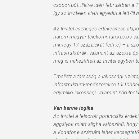
csoportból, illetve idén februárban a 
így az Invitelen kívül egyedül a lett/
Az Invitel esetleges értékesítése alap
három magyar telekommunikációs válla
mintegy 17 százalékát fedi le) – a szo
infrastruktúrák, valamint az azokra ép
meg is nehezítheti az Invitel egyben t
Emellett a társaság a lakossági üzlet
infrastruktúra-rendszereken túl többe
egymillió lakossági, valamint körülbelü
Van benne logika
Az Invitel a felsorolt potenciális érd
aggályok miatt aligha valószínű, hog
a Vodafone számára lehet kecsegtető a