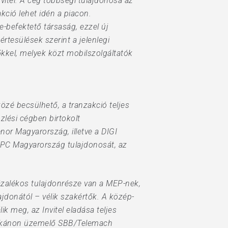
vitel. A cég többségi tulajdonosa az
kció lehet idén a piacon.
-befektető társaság, ezzel új
rtesülések szerint a jelenlegi
kkel, melyek közt mobilszolgáltatók
özé becsülhető, a tranzakció teljes
zlési cégben birtokolt
or Magyarország, illetve a DIGI
 UPC Magyarország tulajdonosát, az
ázalékos tulajdonrésze van a MEP-nek,
ajdonától – vélik szakértők. A közép-
ik meg, az Invitel eladása teljes
 Balkánon üzemelő SBB/Telemach