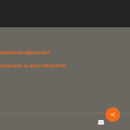
datvédelmi tájékoztató
eiratkozás az eGov Hírlevélről
email