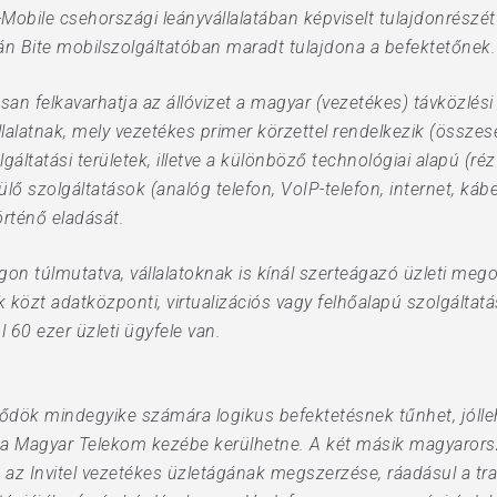
T-Mobile csehországi leányvállalatában képviselt tulajdonrészét 
litván Bite mobilszolgáltatóban maradt tulajdona a befektetőnek.
osan felkavarhatja az állóvizet a magyar (vezetékes) távközlés
latnak, mely vezetékes primer körzettel rendelkezik (összes
lgáltatási területek, illetve a különböző technológiai alapú (ré
ülő szolgáltatások (analóg telefon, VoIP-telefon, internet, ká
örténő eladását.
ágon túlmutatva, vállalatoknak is kínál szerteágazó üzleti me
k közt adatközponti, virtualizációs vagy felhőalapú szolgáltat
l 60 ezer üzleti ügyfele van.
eklődök mindegyike számára logikus befektetésnek tűnhet, jólle
y a Magyar Telekom kezébe kerülhetne. A két másik magyarors
z Invitel vezetékes üzletágának megszerzése, ráadásul a tran