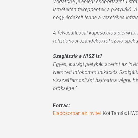
Vodafone jelenlegi csoportszintű str
ismételten felreppentek a pletykák). A
hogy érdekelt lenne a vezetékes infras
A felvásárlással kapcsolatos pletykák
tulajdonosi szándékokról szóló speku
Szaglászik a NISZ is?
Egyes, iparági pletykák szerint az In
Nemzeti Infokommunikációs Szolgáltató
visszaállamosítást hajthatna végre, h
öröksége.”
Forrás:
Eladósorban az Invitel
; Koi Tamás; HWSW