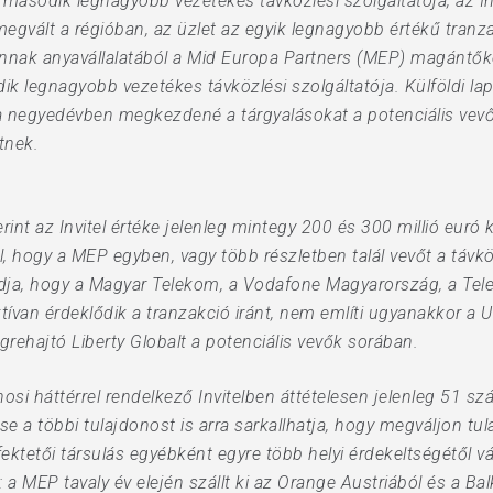
második legnagyobb vezetékes távközlési szolgáltatója, az In
megvált a régióban, az üzlet az egyik legnagyobb értékű tranza
annak anyavállalatából a Mid Europa Partners (MEP) magántőke
 legnagyobb vezetékes távközlési szolgáltatója. Külföldi lapé
 negyedévben megkezdené a tárgyalásokat a potenciális vevő
tnek.
nt az Invitel értéke jelenleg mintegy 200 és 300 millió euró k
 hogy a MEP egyben, vagy több részletben talál vevőt a távkö
ja, hogy a Magyar Telekom, a Vodafone Magyarország, a Telen
ívan érdeklődik a tranzakció iránt, nem említi ugyanakkor a
égrehajtó Liberty Globalt a potenciális vevők sorában.
si háttérrel rendelkező Invitelben áttételesen jelenleg 51 sz
e a többi tulajdonost is arra sarkallhatja, hogy megváljon tul
ektetői társulás egyébként egyre több helyi érdekeltségétől vál
a: a MEP tavaly év elején szállt ki az Orange Austriából és a