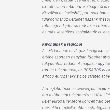
„Még idén gazdát cserélhet az ország 
elmúlt évben több érdekeltségétől is 
Kiszállna az Invitelből, pontosabban 
tulajdonoshoz kerülhet hazánk második
Hit enter to search or ESC to close
többségi tulajdonos már akár ebben a
és más vezetékes szolgáltatók is lehe
Kivonulnak a régióból
A TMTFinance nevű gazdasági lap szeri
értéke azonban nagyban függhet attól,
tulajdonhányadára. A magazin úgy tud
román tulajdonosa, az RCS&RDS is akt
átfogó európai akvizíciós stratégiát v
A meglehetősen szövevényes tulajdono
ám a többségi tulajdonrész értékesítés
kelet-európai térségre koncentráló bef
mértékben beleillik ebbe a stratégiáb