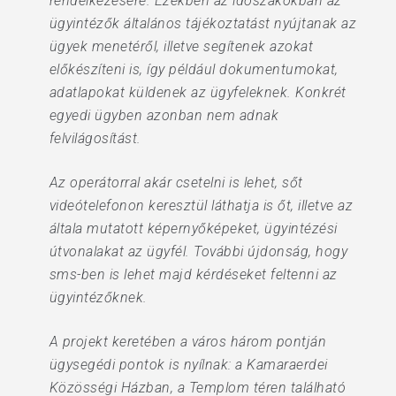
rendelkezésére. Ezekben az időszakokban az
ügyintézők általános tájékoztatást nyújtanak az
ügyek menetéről, illetve segítenek azokat
előkészíteni is, így például dokumentumokat,
adatlapokat küldenek az ügyfeleknek. Konkrét
egyedi ügyben azonban nem adnak
felvilágosítást.
Az operátorral akár csetelni is lehet, sőt
videótelefonon keresztül láthatja is őt, illetve az
általa mutatott képernyőképeket, ügyintézési
útvonalakat az ügyfél. További újdonság, hogy
sms-ben is lehet majd kérdéseket feltenni az
ügyintézőknek.
A projekt keretében a város három pontján
ügysegédi pontok is nyílnak: a Kamaraerdei
Közösségi Házban, a Templom téren található