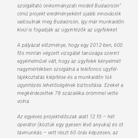
szolgáltató önkormányzati modell Budaörsön”
című projekt eredményeként újabb innovációk
valósulnak meg Budaörsön, így már munkaidőn
kívül is fogadják az ügyintézők az ügyfeleket.
A pályázat előzménye, hogy egy 2012-ben, 600
fős mintán végzett vizsgálat tanúsága szerint
egyértelművé vált, hogy az ügyfelek kényelmét
nagymértékben szolgálná a telefonos ügyfél-
tájékoztatás kiépítése és a munkaidőn túli
ügyintézés lehetőségének biztosítása. Ezeket a
megkérdezettek 78 százaléka örömmel vette
volna.
Az egyéves projektidőszak alatt 12 fő – hét
operátor (köztük egy gyesen lévő anyuka) és öt
távmunkás – vett részt 60 órás képzésen, az