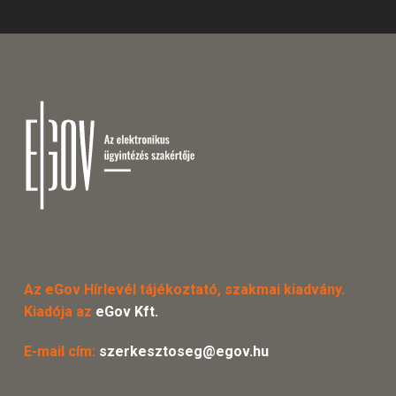
Az eGov Hírlevél tájékoztató, szakmai kiadvány.
Kiadója az
eGov Kft.
E-mail cím:
szerkesztoseg@egov.hu