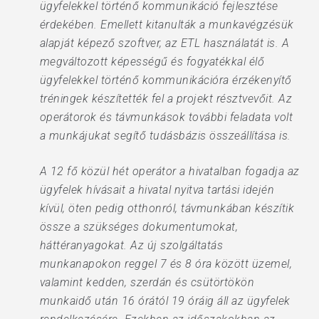
ügyfelekkel történő kommunikáció fejlesztése
érdekében. Emellett kitanulták a munkavégzésük
alapját képező szoftver, az ETL használatát is. A
megváltozott képességű és fogyatékkal élő
ügyfelekkel történő kommunikációra érzékenyítő
tréningek készítették fel a projekt résztvevőit. Az
operátorok és távmunkások további feladata volt
a munkájukat segítő tudásbázis összeállítása is.
A 12 fő közül hét operátor a hivatalban fogadja az
ügyfelek hívásait a hivatal nyitva tartási idején
kívül, öten pedig otthonról, távmunkában készítik
össze a szükséges dokumentumokat,
háttéranyagokat. Az új szolgáltatás
munkanapokon reggel 7 és 8 óra között üzemel,
valamint kedden, szerdán és csütörtökön
munkaidő után 16 órától 19 óráig áll az ügyfelek