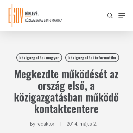
Skip
to
Menu
search
main
Close
content
Menu
közigazgatás: magyar
közigazgatási informatika
Megkezdte működését az
ország első, a
közigazgatásban működő
kontaktcentere
By
redaktor
2014. május 2.