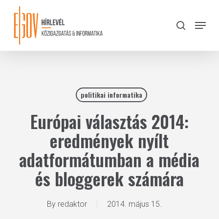
Skip
to
Menu
search
main
Close
content
Menu
politikai informatika
Európai választás 2014:
eredmények nyílt
adatformátumban a média
és bloggerek számára
By
redaktor
2014. május 15.