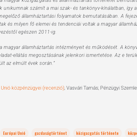
 a magyar közigazgatás és államháztartás történetét bemutató
 unikumnak számít a mai szak- és tankönyv-kínálatban, így a 
t megelőző államháztartási folyamatok bemutatásában. A feje
tak és milyen fő elemei és tendenciái voltak a magyar államház
ezéstől egészen 2011-ig.
a magyar államháztartás intézményeit és működését. A könyv l
adat-ellátás megosztásának jelenkori ismertetése. Az e terüle
lt az elmúlt évek során.”
 Unió közpénzügyei (recenzió)
; Vasvári Tamás; Pénzügyi Szemle; 
Európai Unió
gazdaságtörténet
közigazgatás története
közp