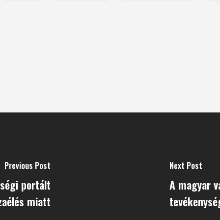
Previous Post
Next Post
ségi portált
A magyar v
zaélés miatt
tevékenysé