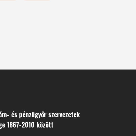
ám- és pénzügyőr szervezetek
ge 1867-2010 között