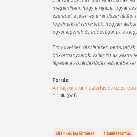
„…a szerzők más utat választanak, és
megemlíteni, hogy e fejezet ugyancsak
szerepet a jelen és a rendszerváltás
fogalmakkal ismertetik, hogyan alakul
egyenlegének és adósságának a kiegy
Ezt követően részletesen bemutatják 
önkormányzatok, valamint az állami fel
lépései a közérdeklődés előterébe kerü
Forrás:
A magyar államháztartás és az Európai
oldalk (pdf)
állam- és jogtörténet
államháztartás