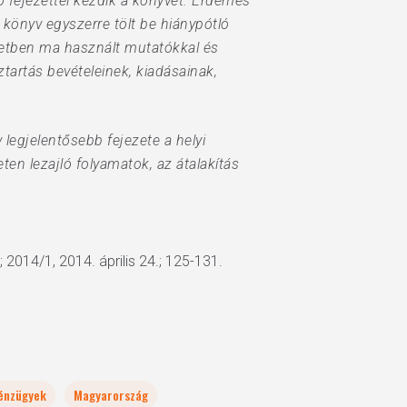
 fejezettel kezdik a könyvet. Érdemes
könyv egyszerre tölt be hiánypótló
zetben ma használt mutatókkal és
tartás bevételeinek, kiadásainak,
egjelentősebb fejezete a helyi
ten lezajló folyamatok, az átalakítás
2014/1, 2014. április 24.; 125-131.
énzügyek
Magyarország