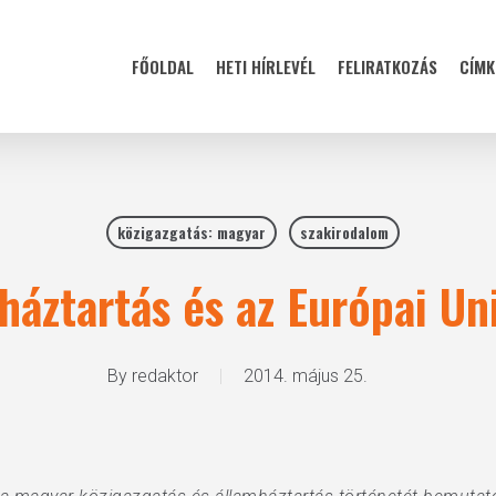
FŐOLDAL
HETI HÍRLEVÉL
FELIRATKOZÁS
CÍMK
közigazgatás: magyar
szakirodalom
háztartás és az Európai Un
By
redaktor
2014. május 25.