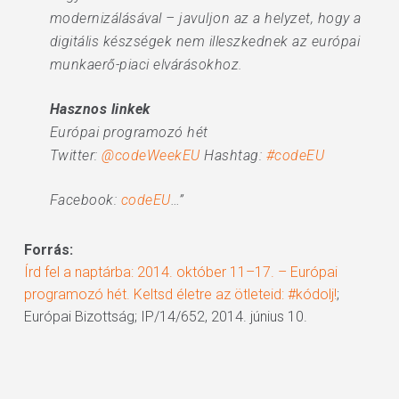
modernizálásával – javuljon az a helyzet, hogy a
digitális készségek nem illeszkednek az európai
munkaerő-piaci elvárásokhoz.
Hasznos linkek
Európai programozó hét
Twitter:
@codeWeekEU
Hashtag:
#codeEU
Facebook:
codeEU
…”
Forrás:
Írd fel a naptárba: 2014. október 11–17. – Európai
programozó hét. Keltsd életre az ötleteid: #kódolj!
;
Európai Bizottság; IP/14/652, 2014. június 10.