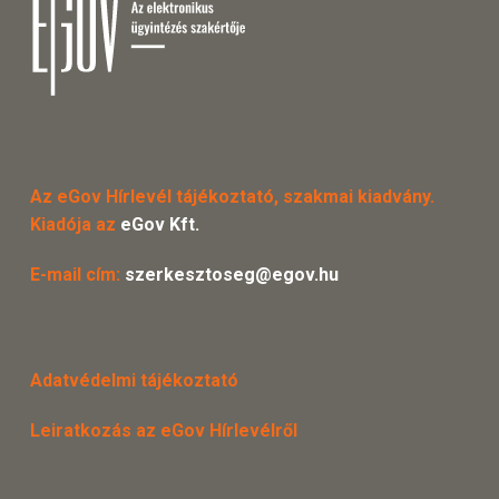
Az eGov Hírlevél tájékoztató, szakmai kiadvány.
Kiadója az
eGov Kft.
E-mail cím:
szerkesztoseg@egov.hu
Adatvédelmi tájékoztató
Leiratkozás az eGov Hírlevélről