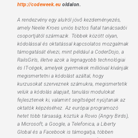
http://codeweek.eu
oldalon.
A rendezvény egy alulról jövő kezdeményezés,
amely Neelie Kroes uniós biztos fiatal tanácsadói
csoportjától származik. Többek között olyan,
kódolással és oktatással kapcsolatos mozgalmak
támogatását élvezi, mint például a CoderDojo, a
RailsGirls, illetve azok a legnagyobb technológiai
és IT-cégek, amelyek gyermekek millióival kívánják
megismertetni a kódolást azáltal, hogy
kurzusokat szerveznek számukra, megismertetik
velük a kódolás alapjait, tanulási modulokat
fejlesztenek ki, valamint segítséget nyújtanak az
oktatók képzéséhez. Az európai programozó
hetet több társaság, köztük a Rovio (Angry Birds),
a Microsoft, a Google, a Telefonica, a Liberty
Global és a Facebook is támogatja, többen