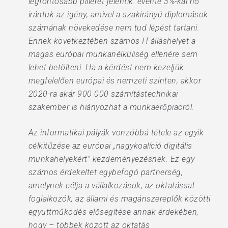
legfontosabb pillérét jelentik: évente 3%-kal nő
irántuk az igény, amivel a szakirányú diplomások
számának növekedése nem tud lépést tartani.
Ennek következtében számos IT-álláshelyet a
magas európai munkanélküliség ellenére sem
lehet betölteni. Ha a kérdést nem kezeljük
megfelelően európai és nemzeti szinten, akkor
2020-ra akár 900 000 számítástechnikai
szakember is hiányozhat a munkaerőpiacról.
Az informatikai pályák vonzóbbá tétele az egyik
célkitűzése az európai „nagykoalíció digitális
munkahelyekért” kezdeményezésnek. Ez egy
számos érdekeltet egybefogó partnerség,
amelynek célja a vállalkozások, az oktatással
foglalkozók, az állami és magánszereplők közötti
együttműködés elősegítése annak érdekében,
hogy – többek között az oktatás