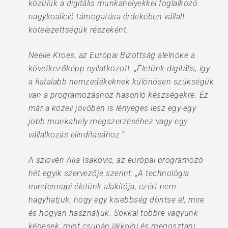
közülük a digitális munkahelyekkel foglalkozó
nagykoalíció támogatása érdekében vállalt
kötelezettségük részeként.
Neelie Kroes, az Európai Bizottság alelnöke a
következőképp nyilatkozott: „Életünk digitális, így
a fiatalabb nemzedékeknek különösen szükségük
van a programozáshoz hasonló készségekre. Ez
már a közeli jövőben is lényeges lesz egy-egy
jobb munkahely megszerzéséhez vagy egy
vállalkozás elindításához.”
A szlovén Alja Isakovic, az európai programozó
hét egyik szervezője szerint: „A technológia
mindennapi életünk alakítója, ezért nem
hagyhatjuk, hogy egy kisebbség döntse el, mire
és hogyan használjuk. Sokkal többre vagyunk
képesek, mint csupán lájkolni és megosztani.