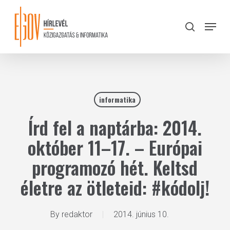
Skip
to
Menu
search
main
Close
content
Menu
informatika
Írd fel a naptárba: 2014.
október 11–17. – Európai
programozó hét. Keltsd
életre az ötleteid: #kódolj!
By
redaktor
2014. június 10.