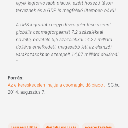
egyik legfontosabb piacuk, ezért hosszú távon
terveznek és a GDP is megfelelő ütemben bővül.
A UPS legutóbbi negyedéves jelentése szerint
globális csomagforgalmát 7,2 százalékkal
növelte, bevétele 5,6 százalékkal 14,27 milliárd
dollárra emelkedett, magasabb lett az elemzői
várakozásokban szerepelt 14,07 milliárd dollárnál.
”
Forrás:
Az e-kereskedelem hajtja a csomagküldő piacot
; SG.hu;
2014. augusztus 7.
csomagszállítás
digitális gazdaság
e-kereskedelem