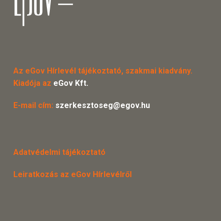
Az eGov Hírlevél tájékoztató, szakmai kiadvány.
Kiadója az
eGov Kft.
E-mail cím:
szerkesztoseg@egov.hu
Adatvédelmi tájékoztató
Leiratkozás az eGov Hírlevélről