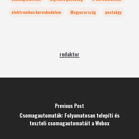
elektronikus kereskedelem
Magyarország
postaügy
redaktor
Previous Post
Csomagautomaták: Folyamatosan telepíti és
teszteli csomagautomatáit a Webox