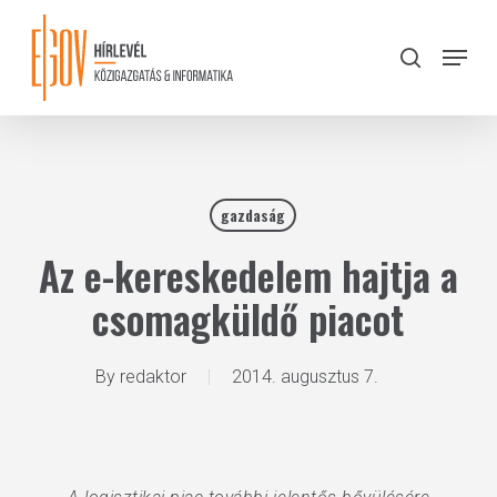
Skip
to
Menu
search
main
Close
content
Menu
gazdaság
Az e-kereskedelem hajtja a
csomagküldő piacot
By
redaktor
2014. augusztus 7.