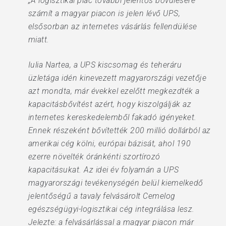
„A logisztikai piac további jelentős bővülésére
számít a magyar piacon is jelen lévő UPS,
elsősorban az internetes vásárlás fellendülése
miatt.
Iulia Nartea, a UPS kiscsomag és teheráru
üzletága idén kinevezett magyarországi vezetője
azt mondta, már évekkel ezelőtt megkezdték a
kapacitásbővítést azért, hogy kiszolgálják az
internetes kereskedelemből fakadó igényeket.
Ennek részeként bővítették 200 millió dollárból az
amerikai cég kölni, európai bázisát, ahol 190
ezerre növelték óránkénti szortírozó
kapacitásukat. Az idei év folyamán a UPS
magyarországi tevékenységén belül kiemelkedő
jelentőségű a tavaly felvásárolt Cemelog
egészségügyi-logisztikai cég integrálása lesz.
Jelezte: a felvásárlással a magyar piacon már