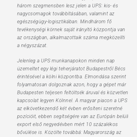
három szegmensben lesz jelen a UPS: kis- és
nagycsomagok továbbításában, valamint az
egészségügy-logisztikában. Mindhárom fő
tevékenységi körnek saját irányító központja van
az országban, alkalmazottaik száma megközelíti
a négyszázat.
Jelenleg a UPS munkanapokon minden nap
üzemeltet egy légi teherjáratot Budapestről Bécs
érintésével a kölni központba. Elmondása szerint
folyamatosan dolgoznak azon, hogy a gépet már
Budapesten teljesen feltöltsék áruval és közvetlen
kapcsolat legyen Kölnnel. A magyar piacon a UPS
az elkövetkezendő két évben erősíteni szeretné
pozícióit, ebben segítségére van az Európán belüli
export első negyedévben mért 10 százalékos
bővülése is. Közölte továbbá: Magyarország az