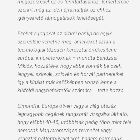
megszerzéséhez és fenntartásához. Ismertetése
szerint még az idén újraindítják az ehhez
igényelhető támogatások lehetőségét.
Ezeket a jogokat az állami bankpiac egyik
szereplője vehetné meg, amelyeket aztán a
technológiai tőzsdén keresztül értékesítene
európai innovátoroknak – mondta Bendzsel
Miklós, hozzátéve, hogy ebbe vonnák be cseh,
lengyel, szlovák, szlovén és horvát partnereiket.
Így a kínálat már kellőképpen vonzó lenne a
külföldi nagybefektetők számára – tette hozzá.
Elmondta: Európa ötven vagy a világ ötszáz
legnagyobb cégének rangsorát vizsgálva látható,
hogy előbbi 40-45, utóbbinak pedig több mint fele
nemcsak Magyarországon termeltet vagy
végeztet háttérműveleteket, hanem harmaduk