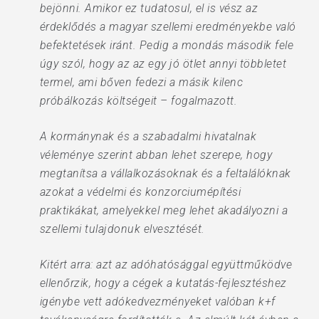
bejönni. Amikor ez tudatosul, el is vész az
érdeklődés a magyar szellemi eredményekbe való
befektetések iránt. Pedig a mondás második fele
úgy szól, hogy az az egy jó ötlet annyi többletet
termel, ami bőven fedezi a másik kilenc
próbálkozás költségeit – fogalmazott.
A kormánynak és a szabadalmi hivatalnak
véleménye szerint abban lehet szerepe, hogy
megtanítsa a vállalkozásoknak és a feltalálóknak
azokat a védelmi és konzorciumépítési
praktikákat, amelyekkel meg lehet akadályozni a
szellemi tulajdonuk elvesztését.
Kitért arra: azt az adóhatósággal együttműködve
ellenőrzik, hogy a cégek a kutatás-fejlesztéshez
igénybe vett adókedvezményeket valóban k+f