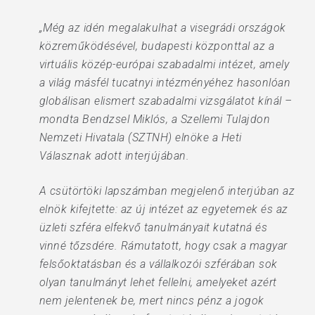
„Még az idén megalakulhat a visegrádi országok
közreműködésével, budapesti központtal az a
virtuális közép-európai szabadalmi intézet, amely
a világ másfél tucatnyi intézményéhez hasonlóan
globálisan elismert szabadalmi vizsgálatot kínál –
mondta Bendzsel Miklós, a Szellemi Tulajdon
Nemzeti Hivatala (SZTNH) elnöke a Heti
Válasznak adott interjújában.
A csütörtöki lapszámban megjelenő interjúban az
elnök kifejtette: az új intézet az egyetemek és az
üzleti szféra elfekvő tanulmányait kutatná és
vinné tőzsdére. Rámutatott, hogy csak a magyar
felsőoktatásban és a vállalkozói szférában sok
olyan tanulmányt lehet fellelni, amelyeket azért
nem jelentenek be, mert nincs pénz a jogok