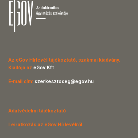
Az eGov Hírlevél tájékoztató, szakmai kiadvány.
Kiadója az
eGov Kft.
E-mail cím:
szerkesztoseg@egov.hu
Adatvédelmi tájékoztató
Leiratkozás az eGov Hírlevélről