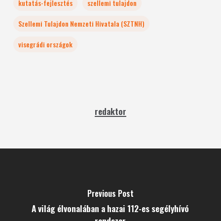
kutatás-fejlesztés
szellemi tulajdon
Szellemi Tulajdon Nemzeti Hivatala (SZTNH)
visegrádi országok
redaktor
Previous Post
A világ élvonalában a hazai 112-es segélyhívó
rendszer