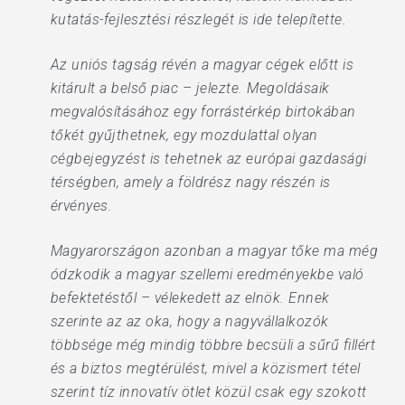
kutatás-fejlesztési részlegét is ide telepítette.
Az uniós tagság révén a magyar cégek előtt is
kitárult a belső piac – jelezte. Megoldásaik
megvalósításához egy forrástérkép birtokában
tőkét gyűjthetnek, egy mozdulattal olyan
cégbejegyzést is tehetnek az európai gazdasági
térségben, amely a földrész nagy részén is
érvényes.
Magyarországon azonban a magyar tőke ma még
ódzkodik a magyar szellemi eredményekbe való
befektetéstől – vélekedett az elnök. Ennek
szerinte az az oka, hogy a nagyvállalkozók
többsége még mindig többre becsüli a sűrű fillért
és a biztos megtérülést, mivel a közismert tétel
szerint tíz innovatív ötlet közül csak egy szokott