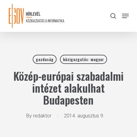
Skip
to
Menu
search
main
Close
content
Menu
gazdaság
közigazgatás: magyar
Közép-európai szabadalmi
intézet alakulhat
Budapesten
By
redaktor
2014. augusztus 9.