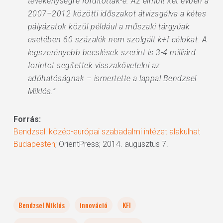
tevékenységre fordították-e. Az elmúlt két évben a
2007–2012 közötti időszakot átvizsgálva a kétes
pályázatok közül például a műszaki tárgyúak
esetében 60 százalék nem szolgált k+f célokat. A
legszerényebb becslések szerint is 3-4 milliárd
forintot segítettek visszakövetelni az
adóhatóságnak – ismertette a lappal Bendzsel
Miklós.”
Forrás:
Bendzsel: közép-európai szabadalmi intézet alakulhat
Budapesten
; OrientPress; 2014. augusztus 7.
Bendzsel Miklós
innováció
KFI