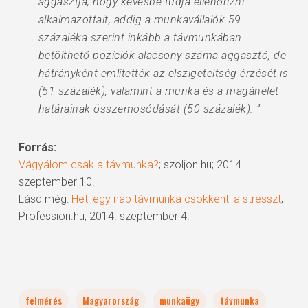
aggasztja, hogy kevésbé tudja ellenőrizni
alkalmazottait, addig a munkavállalók 59
százaléka szerint inkább a távmunkában
betölthető pozíciók alacsony száma aggasztó, de
hátrányként említették az elszigeteltség érzését is
(51 százalék), valamint a munka és a magánélet
határainak összemosódását (50 százalék). ”
Forrás:
Vágyálom csak a távmunka?
; szoljon.hu; 2014.
szeptember 10.
Lásd még:
Heti egy nap távmunka csökkenti a stresszt
;
Profession.hu; 2014. szeptember 4.
felmérés
Magyarország
munkaügy
távmunka