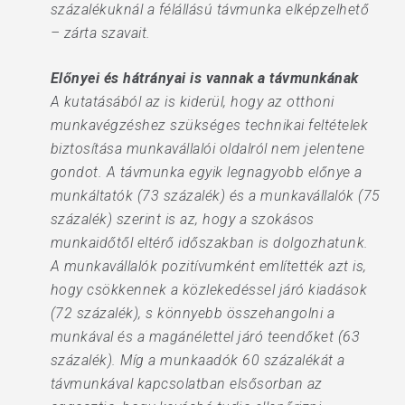
százalékuknál a félállású távmunka elképzelhető
– zárta szavait.
Előnyei és hátrányai is vannak a távmunkának
A kutatásából az is kiderül, hogy az otthoni
munkavégzéshez szükséges technikai feltételek
biztosítása munkavállalói oldalról nem jelentene
gondot. A távmunka egyik legnagyobb előnye a
munkáltatók (73 százalék) és a munkavállalók (75
százalék) szerint is az, hogy a szokásos
munkaidőtől eltérő időszakban is dolgozhatunk.
A munkavállalók pozitívumként említették azt is,
hogy csökkennek a közlekedéssel járó kiadások
(72 százalék), s könnyebb összehangolni a
munkával és a magánélettel járó teendőket (63
százalék). Míg a munkaadók 60 százalékát a
távmunkával kapcsolatban elsősorban az