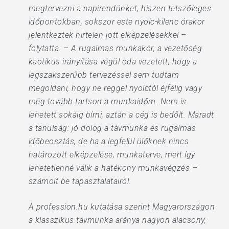
megtervezni a napirendünket, hiszen tetszőleges
időpontokban, sokszor este nyolc-kilenc órakor
jelentkeztek hirtelen jött elképzelésekkel –
folytatta. – A rugalmas munkakör, a vezetőség
kaotikus irányítása végül oda vezetett, hogy a
legszakszerűbb tervezéssel sem tudtam
megoldani, hogy ne reggel nyolctól éjfélig vagy
még tovább tartson a munkaidőm. Nem is
lehetett sokáig bírni, aztán a cég is bedőlt. Maradt
a tanulság: jó dolog a távmunka és rugalmas
időbeosztás, de ha a legfelül ülőknek nincs
határozott elképzelése, munkaterve, mert így
lehetetlenné válik a hatékony munkavégzés –
számolt be tapasztalatairól.
A profession.hu kutatása szerint Magyarországon
a klasszikus távmunka aránya nagyon alacsony,