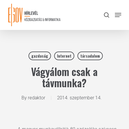
Skip
to
Menu
search
main
Close
content
Menu
gazdaság
Internet
társadalom
Vágyálom csak a
távmunka?
By
redaktor
2014. szeptember 14.