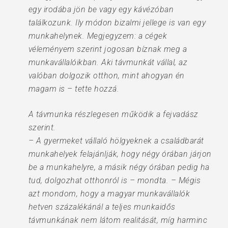
egy irodába jön be vagy egy kávézóban
találkozunk. Ily módon bizalmi jellege is van egy
munkahelynek. Megjegyzem: a cégek
véleményem szerint jogosan bíznak meg a
munkavállalóikban. Aki távmunkát vállal, az
valóban dolgozik otthon, mint ahogyan én
magam is – tette hozzá.
A távmunka részlegesen működik a fejvadász
szerint.
– A gyermeket vállaló hölgyeknek a családbarát
munkahelyek felajánlják, hogy négy órában járjon
be a munkahelyre, a másik négy órában pedig ha
tud, dolgozhat otthonról is – mondta. – Mégis
azt mondom, hogy a magyar munkavállalók
hetven százalékánál a teljes munkaidős
távmunkának nem látom realitását, míg harminc