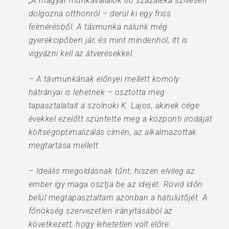
„A magyar munkavállalók 80 százaléka szívesen
dolgozna otthonról – derül ki egy friss
felmérésből. A távmunka nálunk még
gyerekcipőben jár, és mint mindenhol, itt is
vigyázni kell az átverésekkel.
– A távmunkának előnyei mellett komoly
hátrányai is lehetnek – osztotta meg
tapasztalatait a szolnoki K. Lajos, akinek cége
évekkel ezelőtt szüntette meg a központi irodáját
költségoptimalizálás címén, az alkalmazottak
megtartása mellett.
– Ideális megoldásnak tűnt, hiszen elvileg az
ember így maga osztja be az idejét. Rövid időn
belül megtapasztaltam azonban a hátulütőjét. A
főnökség szervezetlen irányításából az
következett, hogy lehetetlen volt előre