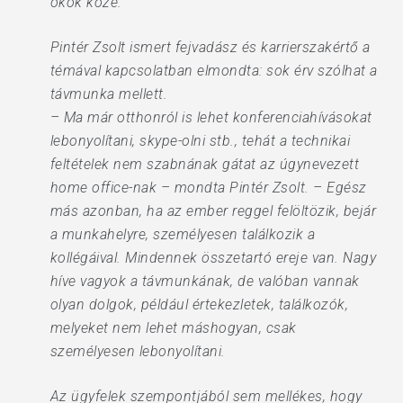
okok közé.
Pintér Zsolt ismert fejvadász és karrierszakértő a
témával kapcsolatban elmondta: sok érv szólhat a
távmunka mellett.
– Ma már otthonról is lehet konferenciahívásokat
lebonyolítani, skype-olni stb., tehát a technikai
feltételek nem szabnának gátat az úgynevezett
home office-nak – mondta Pintér Zsolt. – Egész
más azonban, ha az ember reggel felöltözik, bejár
a munkahelyre, személyesen találkozik a
kollégáival. Mindennek összetartó ereje van. Nagy
híve vagyok a távmunkának, de valóban vannak
olyan dolgok, például értekezletek, találkozók,
melyeket nem lehet máshogyan, csak
személyesen lebonyolítani.
Az ügyfelek szempontjából sem mellékes, hogy