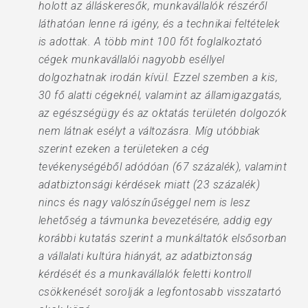
holott az álláskeresők, munkavállalók részéről
láthatóan lenne rá igény, és a technikai feltételek
is adottak. A több mint 100 főt foglalkoztató
cégek munkavállalói nagyobb eséllyel
dolgozhatnak irodán kívül. Ezzel szemben a kis,
30 fő alatti cégeknél, valamint az államigazgatás,
az egészségügy és az oktatás területén dolgozók
nem látnak esélyt a változásra. Míg utóbbiak
szerint ezeken a területeken a cég
tevékenységéből adódóan (67 százalék), valamint
adatbiztonsági kérdések miatt (23 százalék)
nincs és nagy valószínűséggel nem is lesz
lehetőség a távmunka bevezetésére, addig egy
korábbi kutatás szerint a munkáltatók elsősorban
a vállalati kultúra hiányát, az adatbiztonság
kérdését és a munkavállalók feletti kontroll
csökkenését sorolják a legfontosabb visszatartó