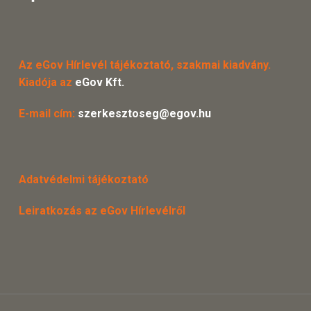
Az eGov Hírlevél tájékoztató, szakmai kiadvány.
Kiadója az
eGov Kft.
E-mail cím:
szerkesztoseg@egov.hu
Adatvédelmi tájékoztató
Leiratkozás az eGov Hírlevélről