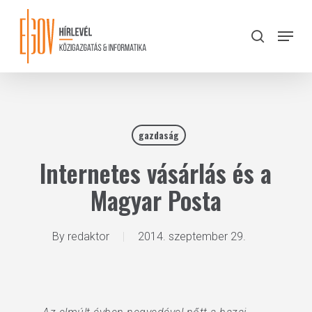
Skip
to
Menu
search
main
Close
content
Menu
gazdaság
Internetes vásárlás és a
Magyar Posta
By
redaktor
2014. szeptember 29.