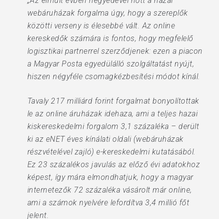
„Az elmúlt évben negyedével nőtt a hazai
webáruházak forgalma úgy, hogy a szereplők
közötti verseny is élesebbé vált. Az online
kereskedők számára is fontos, hogy megfelelő
logisztikai partnerrel szerződjenek: ezen a piacon
a Magyar Posta egyedülálló szolgáltatást nyújt,
hiszen négyféle csomagkézbesítési módot kínál.
Tavaly 217 milliárd forint forgalmat bonyolítottak
le az online áruházak idehaza, ami a teljes hazai
kiskereskedelmi forgalom 3,1 százaléka – derült
ki az eNET éves kínálati oldali (webáruházak
részvételével zajló) e-kereskedelmi kutatásából.
Ez 23 százalékos javulás az előző évi adatokhoz
képest, így mára elmondhatjuk, hogy a magyar
internetezők 72 százaléka vásárolt már online,
ami a számok nyelvére lefordítva 3,4 millió főt
jelent.