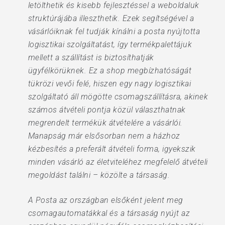
letölthetik és kisebb fejlesztéssel a weboldaluk
struktúrájába illeszthetik. Ezek segítségével a
vásárlóiknak fel tudják kínálni a posta nyújtotta
logisztikai szolgáltatást, így termékpalettájuk
mellett a szállítást is biztosíthatják
ügyfélkörüknek. Ez a shop megbízhatóságát
tükrözi vevői felé, hiszen egy nagy logisztikai
szolgáltató áll mögötte csomagszállításra, akinek
számos átvételi pontja közül választhatnak
megrendelt termékük átvételére a vásárlói.
Manapság már elsősorban nem a házhoz
kézbesítés a preferált átvételi forma, igyekszik
minden vásárló az életviteléhez megfelelő átvételi
megoldást találni – közölte a társaság.
A Posta az országban elsőként jelent meg
csomagautomatákkal és a társaság nyújt az