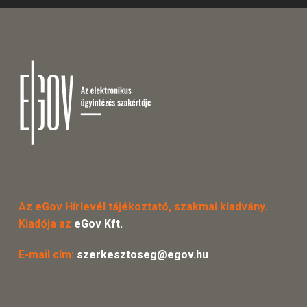
Az eGov Hírlevél tájékoztató, szakmai kiadvány.
Kiadója az
eGov Kft.
E-mail cím:
szerkesztoseg@egov.hu