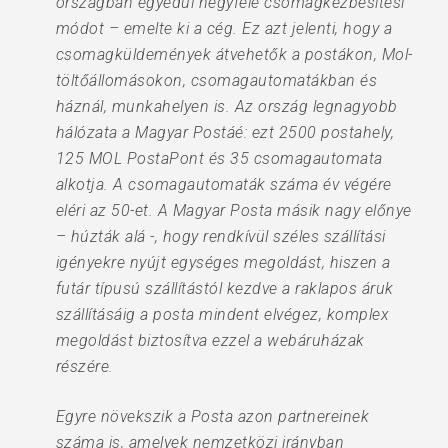
országban egyedül négyféle csomagkézbesítési
módot – emelte ki a cég. Ez azt jelenti, hogy a
csomagküldemények átvehetők a postákon, Mol-
töltőállomásokon, csomagautomatákban és
háznál, munkahelyen is. Az ország legnagyobb
hálózata a Magyar Postáé: ezt 2500 postahely,
125 MOL PostaPont és 35 csomagautomata
alkotja. A csomagautomaták száma év végére
eléri az 50-et. A Magyar Posta másik nagy előnye
– húzták alá -, hogy rendkívül széles szállítási
igényekre nyújt egységes megoldást, hiszen a
futár típusú szállítástól kezdve a raklapos áruk
szállításáig a posta mindent elvégez, komplex
megoldást biztosítva ezzel a webáruházak
részére.
Egyre növekszik a Posta azon partnereinek
száma is, amelyek nemzetközi irányban