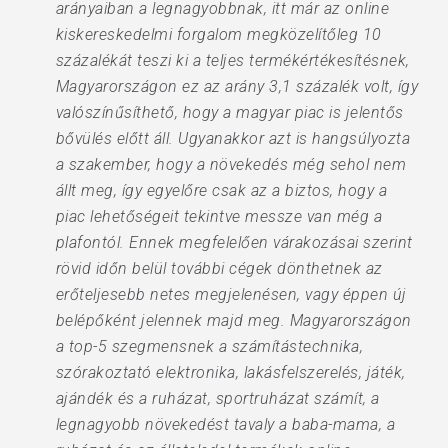
arányaiban a legnagyobbnak, itt már az online
kiskereskedelmi forgalom megközelítőleg 10
százalékát teszi ki a teljes termékértékesítésnek,
Magyarországon ez az arány 3,1 százalék volt, így
valószínűsíthető, hogy a magyar piac is jelentős
bővülés előtt áll. Ugyanakkor azt is hangsúlyozta
a szakember, hogy a növekedés még sehol nem
állt meg, így egyelőre csak az a biztos, hogy a
piac lehetőségeit tekintve messze van még a
plafontól. Ennek megfelelően várakozásai szerint
rövid időn belül további cégek dönthetnek az
erőteljesebb netes megjelenésen, vagy éppen új
belépőként jelennek majd meg. Magyarországon
a top-5 szegmensnek a számítástechnika,
szórakoztató elektronika, lakásfelszerelés, játék,
ajándék és a ruházat, sportruházat számít, a
legnagyobb növekedést tavaly a baba-mama, a