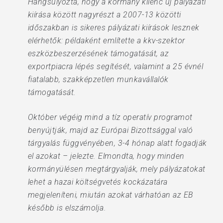
Hangsúlyozta, hogy a kormány kilenc új pályázati
kiírása között nagyrészt a 2007-13 közötti
időszakban is sikeres pályázati kiírások lesznek
elérhetők: példaként említette a kkv-szektor
eszközbeszerzésének támogatását, az
exportpiacra lépés segítését, valamint a 25 évnél
fiatalabb, szakképzetlen munkavállalók
támogatását.
Október végéig mind a tíz operatív programot
benyújtják, majd az Európai Bizottsággal való
tárgyalás függvényében, 3-4 hónap alatt fogadják
el azokat – jelezte. Elmondta, hogy minden
kormányülésen megtárgyalják, mely pályázatokat
lehet a hazai költségvetés kockázatára
megjeleníteni, miután azokat várhatóan az EB
később is elszámolja.