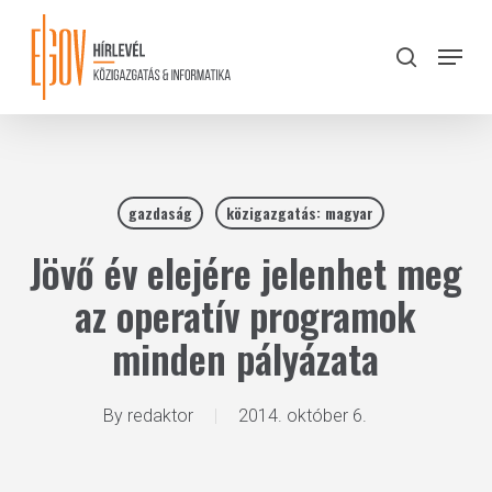
Skip
to
Menu
search
main
Close
content
Menu
gazdaság
közigazgatás: magyar
Jövő év elejére jelenhet meg
az operatív programok
minden pályázata
By
redaktor
2014. október 6.