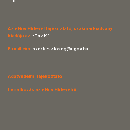
Az eGov Hírlevél tájékoztató, szakmai kiadvány.
Kiadója az
eGov Kft.
E-mail cím:
szerkesztoseg@egov.hu
Adatvédelmi tájékoztató
Leiratkozás az eGov Hírlevélről