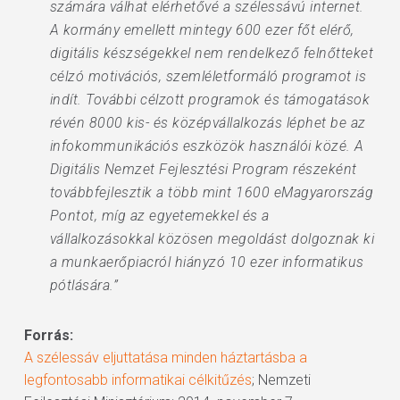
számára válhat elérhetővé a szélessávú internet.
A kormány emellett mintegy 600 ezer főt elérő,
digitális készségekkel nem rendelkező felnőtteket
célzó motivációs, szemléletformáló programot is
indít. További célzott programok és támogatások
révén 8000 kis- és középvállalkozás léphet be az
infokommunikációs eszközök használói közé. A
Digitális Nemzet Fejlesztési Program részeként
továbbfejlesztik a több mint 1600 eMagyarország
Pontot, míg az egyetemekkel és a
vállalkozásokkal közösen megoldást dolgoznak ki
a munkaerőpiacról hiányzó 10 ezer informatikus
pótlására.”
Forrás:
A szélessáv eljuttatása minden háztartásba a
legfontosabb informatikai célkitűzés
; Nemzeti