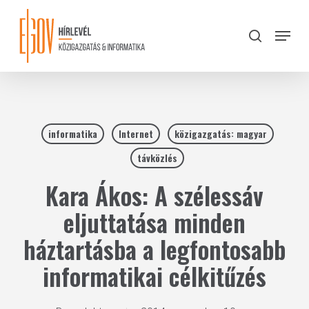
Skip
to
Menu
search
main
Close
content
Menu
informatika
Internet
közigazgatás: magyar
távközlés
Kara Ákos: A szélessáv
eljuttatása minden
háztartásba a legfontosabb
informatikai célkitűzés