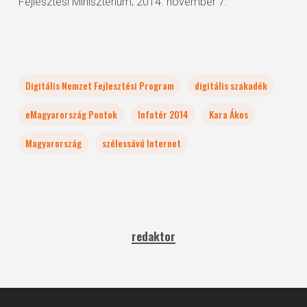
Fejlesztési Minisztérium; 2014. november 7.
Digitális Nemzet Fejlesztési Program
digitális szakadék
eMagyarország Pontok
Infotér 2014
Kara Ákos
Magyarország
szélessávú Internet
redaktor