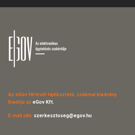
Az eGov Hírlevél tájékoztató, szakmai kiadvány.
Kiadója az
eGov Kft.
E-mail cím:
szerkesztoseg@egov.hu