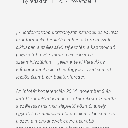
By
redaktor
2014. november 10.
„ A legfontosabb kormányzati szándék és vállalás
az informatika területén ebben a kormányzati
ciklusban a szélessávú fejlesztés, a kapcsolódó
pályázatot jövő nyáron tervezi kiírni a
szakminisztérium – jelentette ki Kara Ákos
infokommunikációért és fogyasztóvédelemért
felelős államtitkár Balatonfüreden.
Az Infotér konferencián 2014. november 6-án
tartott záróelőadásában az államtitkár elmondta:
a szélessáv ma már alapvető közmű, amely
egyúttal a munkaalapú társadalom alapeleme is,
hiszen a munkahelyek egyre nagyobb