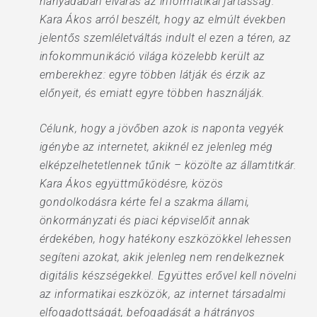
hányadában elvárás az informatikai jártasság.
Kara Ákos arról beszélt, hogy az elmúlt években
jelentős szemléletváltás indult el ezen a téren, az
infokommunikáció világa közelebb került az
emberekhez: egyre többen látják és érzik az
előnyeit, és emiatt egyre többen használják.
Célunk, hogy a jövőben azok is naponta vegyék
igénybe az internetet, akiknél ez jelenleg még
elképzelhetetlennek tűnik – közölte az államtitkár.
Kara Ákos együttműködésre, közös
gondolkodásra kérte fel a szakma állami,
önkormányzati és piaci képviselőit annak
érdekében, hogy hatékony eszközökkel lehessen
segíteni azokat, akik jelenleg nem rendelkeznek
digitális készségekkel. Együttes erővel kell növelni
az informatikai eszközök, az internet társadalmi
elfogadottságát, befogadását a hátrányos