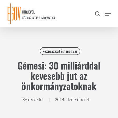
Skip
to
Menu
search
main
Close
content
Menu
közigazgatás: magyar
Gémesi: 30 milliárddal
kevesebb jut az
önkormányzatoknak
By
redaktor
2014. december 4.