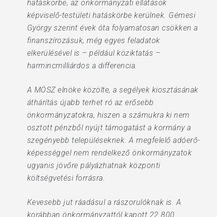
hatáskörbe, az önkormányzati ellátások
képviselő-testületi hatáskörbe kerülnek. Gémesi
György szerint évek óta folyamatosan csökken a
finanszírozásuk, még egyes feladatok
elkerülésével is – például köziktatás –
harmincmilliárdos a differencia.
A MÖSZ elnöke közölte, a segélyek kiosztásának
áthárítás újabb terhet ró az erősebb
önkormányzatokra, hiszen a számukra ki nem
osztott pénzből nyújt támogatást a kormány a
szegényebb településeknek. A megfelelő adóerő-
képességgel nem rendelkező önkormányzatok
ugyanis jövőre pályázhatnak központi
költségvetési forrásra.
Kevesebb jut ráadásul a rászorulóknak is. A
korábban önkormányzattól kapott 22.800