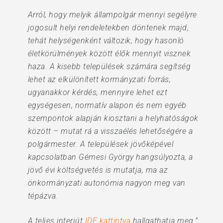
Arról, hogy melyik állampolgár mennyi segélyre
jogosult helyi rendeletekben döntenek majd,
tehát helységenként változik, hogy hasonló
életkörülmények között élők mennyit visznek
haza. A kisebb települések számára segítség
lehet az elkülönített kormányzati forrás,
ugyanakkor kérdés, mennyire lehet ezt
egységesen, normatív alapon és nem egyéb
szempontok alapján kiosztani a helyhatóságok
között – mutat rá a visszaélés lehetőségére a
polgármester. A települések jövőképével
kapcsolatban Gémesi György hangsúlyozta, a
jövő évi költségvetés is mutatja, ma az
önkormányzati autonómia nagyon meg van
tépázva.
A teljes interjút
IDE kattintva
hallgathatja meg.”