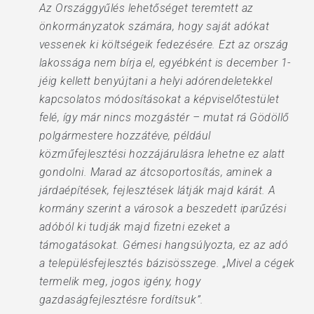
Az Országgyűlés lehetőséget teremtett az
önkormányzatok számára, hogy saját adókat
vessenek ki költségeik fedezésére. Ezt az ország
lakossága nem bírja el, egyébként is december 1-
jéig kellett benyújtani a helyi adórendeletekkel
kapcsolatos módosításokat a képviselőtestület
felé, így már nincs mozgástér – mutat rá Gödöllő
polgármestere hozzátéve, például
közműfejlesztési hozzájárulásra lehetne ez alatt
gondolni. Marad az átcsoportosítás, aminek a
járdaépítések, fejlesztések látják majd kárát. A
kormány szerint a városok a beszedett iparűzési
adóból ki tudják majd fizetni ezeket a
támogatásokat. Gémesi hangsúlyozta, ez az adó
a településfejlesztés bázisösszege. „Mivel a cégek
termelik meg, jogos igény, hogy
gazdaságfejlesztésre fordítsuk”.