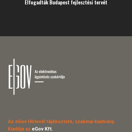
Elfogadták Budapest fejlesztési tervét
Az eGov Hírlevél tájékoztató, szakmai kiadvány.
Kiadója az
eGov Kft.