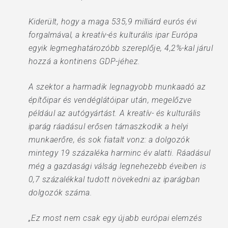
Kiderült, hogy a maga 535,9 milliárd eurós évi
forgalmával, a kreatív-és kulturális ipar Európa
egyik legmeghatározóbb szereplője, 4,2%-kal járul
hozzá a kontinens GDP-jéhez.
A szektor a harmadik legnagyobb munkaadó az
építőipar és vendéglátóipar után, megelőzve
például az autógyártást. A kreatív- és kulturális
iparág ráadásul erősen támaszkodik a helyi
munkaerőre, és sok fiatalt vonz: a dolgozók
mintegy 19 százaléka harminc év alatti. Ráadásul
még a gazdasági válság legnehezebb éveiben is
0,7 százalékkal tudott növekedni az iparágban
dolgozók száma.
„Ez most nem csak egy újabb európai elemzés