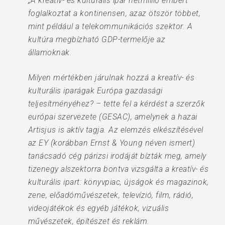
„A kreatív- és kulturális ipar hétmillió embert
foglalkoztat a kontinensen, azaz ötször többet,
mint például a telekommunikációs szektor. A
kultúra megbízható GDP-termelője az
államoknak.
Milyen mértékben járulnak hozzá a kreatív- és
kulturális iparágak Európa gazdasági
teljesítményéhez? – tette fel a kérdést a szerzők
európai szervezete (GESAC), amelynek a hazai
Artisjus is aktív tagja. Az elemzés elkészítésével
az EY (korábban Ernst & Young néven ismert)
tanácsadó cég párizsi irodáját bízták meg, amely
tizenegy alszektorra bontva vizsgálta a kreatív- és
kulturális ipart: könyvpiac, újságok és magazinok,
zene, előadóművészetek, televízió, film, rádió,
videojátékok és egyéb játékok, vizuális
művészetek, építészet és reklám.