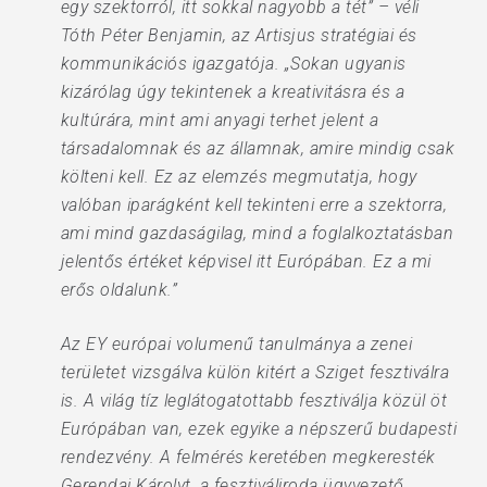
egy szektorról, itt sokkal nagyobb a tét” – véli
Tóth Péter Benjamin, az Artisjus stratégiai és
kommunikációs igazgatója. „Sokan ugyanis
kizárólag úgy tekintenek a kreativitásra és a
kultúrára, mint ami anyagi terhet jelent a
társadalomnak és az államnak, amire mindig csak
költeni kell. Ez az elemzés megmutatja, hogy
valóban iparágként kell tekinteni erre a szektorra,
ami mind gazdaságilag, mind a foglalkoztatásban
jelentős értéket képvisel itt Európában. Ez a mi
erős oldalunk.”
Az EY európai volumenű tanulmánya a zenei
területet vizsgálva külön kitért a Sziget fesztiválra
is. A világ tíz leglátogatottabb fesztiválja közül öt
Európában van, ezek egyike a népszerű budapesti
rendezvény. A felmérés keretében megkeresték
Gerendai Károlyt, a fesztiváliroda ügyvezető