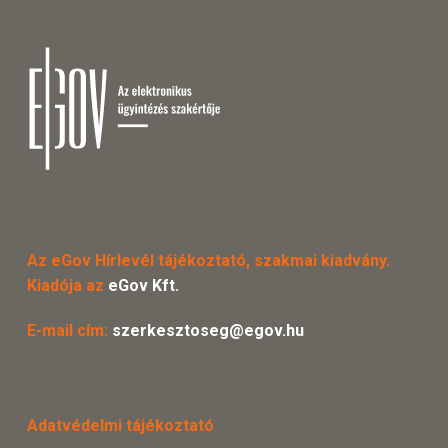
Az eGov Hírlevél tájékoztató, szakmai kiadvány.
Kiadója az
eGov Kft.
E-mail cím:
szerkesztoseg@egov.hu
Adatvédelmi tájékoztató