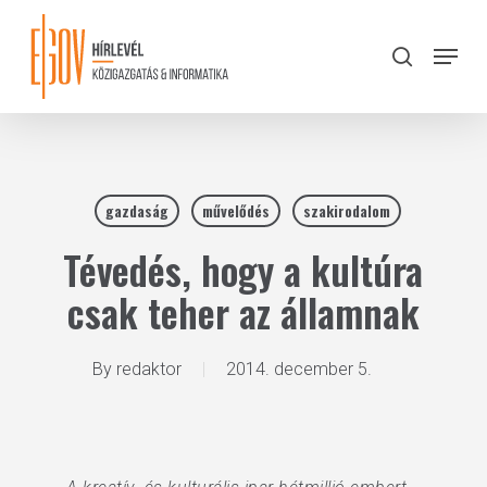
Skip
to
Menu
search
main
Close
content
Menu
gazdaság
művelődés
szakirodalom
Tévedés, hogy a kultúra
csak teher az államnak
By
redaktor
2014. december 5.