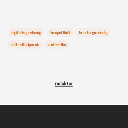
digitális gazdaság
Európai Unió
kreatív gazdaság
kulturális iparok
statisztika
redaktor