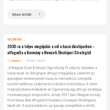
READ MORE
GAZDASÁG
2030-ra a teljes megújulás a cél a hazai divatiparban –
elfogadta a Kormány a Nemzeti Divatipari Stratégiát
by
redaktor
2021. július 5.
„A Magyar Divat & Design Ügynökség fő célja és feladata, a
hazai divat- és designipar átfogó megújítása, valamint az
iparágban tevékenykedő hazai és nemzetközi szereplők
közötti hatékony szakmai koordináció biztosítása. A célok
megvalósítása érdekében az Ügynökség egy átfogó stratégiai
munkaanyagot dolgozott ki, amely 2021-ben, Magyarország
Kormánya által elfogadott hivatalos Divatipari Stratégiává
lépett elő. A piackutatáson, az iparági szereplőket is érintő