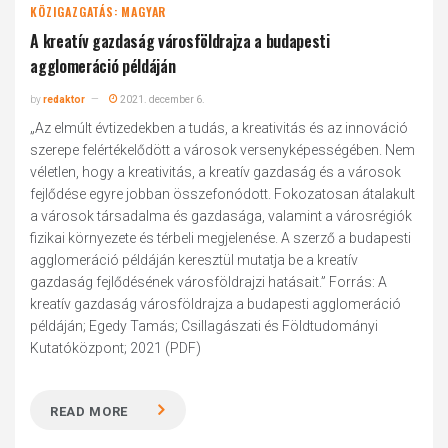
KÖZIGAZGATÁS: MAGYAR
A kreatív gazdaság városföldrajza a budapesti
agglomeráció példáján
by
redaktor
2021. december 6.
„Az elmúlt évtizedekben a tudás, a kreativitás és az innováció
szerepe felértékelődött a városok versenyképességében. Nem
véletlen, hogy a kreativitás, a kreatív gazdaság és a városok
fejlődése egyre jobban összefonódott. Fokozatosan átalakult
a városok társadalma és gazdasága, valamint a városrégiók
fizikai környezete és térbeli megjelenése. A szerző a budapesti
agglomeráció példáján keresztül mutatja be a kreatív
gazdaság fejlődésének városföldrajzi hatásait.” Forrás: A
kreatív gazdaság városföldrajza a budapesti agglomeráció
példáján; Egedy Tamás; Csillagászati és Földtudományi
Kutatóközpont; 2021 (PDF)
READ MORE