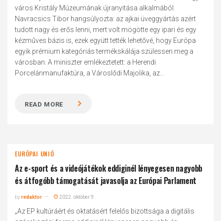
város Kristály Múzeumának újranyitása alkalmából.
Navracsics Tibor hangsúlyozta: az ajkai üveggyártás azért
tudott nagy és erős lenni, mert volt mögötte egy ipari és egy
kézműves bázis is, ezek együtt tették lehetővé, hogy Európa
egyik prémium kategóriás termékskálája szülessen meg a
városban. A miniszter emlékeztetett: a Herendi
Porcelánmanufaktúra, a Városlődi Majolika, az...
READ MORE
EURÓPAI UNIÓ
Az e-sport és a videójátékok eddiginél lényegesen nagyobb
és átfogóbb támogatását javasolja az Európai Parlament
by
redaktor
2022. október 9.
„Az EP kultúráért és oktatásért felelős bizottsága a digitális