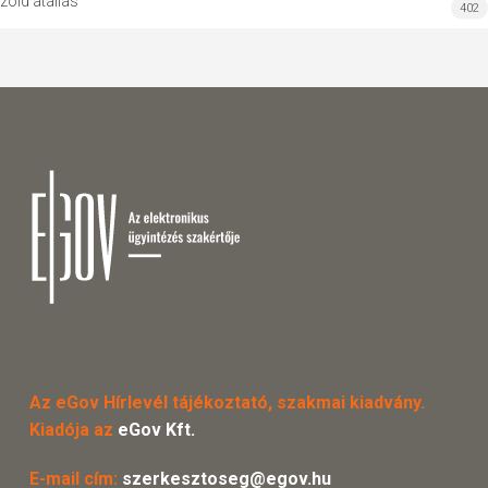
zöld átállás
402
Az eGov Hírlevél tájékoztató, szakmai kiadvány.
Kiadója az
eGov Kft.
E-mail cím:
szerkesztoseg@egov.hu