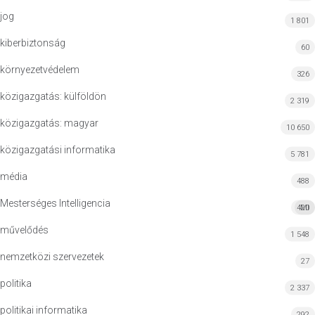
jog
1 801
kiberbiztonság
60
környezetvédelem
326
közigazgatás: külföldön
2 319
közigazgatás: magyar
10 650
közigazgatási informatika
5 781
média
488
Mesterséges Intelligencia
420
MI
művelődés
1 548
nemzetközi szervezetek
27
politika
2 337
politikai informatika
292