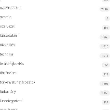
szakirodalom
2 507
szemle
4
szervezet
189
társadalom
1 963
távközlés
1 310
technika
1 916
területfejlesztés
556
történelem
212
törvények, határozatok
1 805
tudomány
1 453
Uncategorized
197