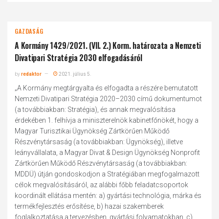
GAZDASÁG
A Kormány 1429/2021. (VII. 2.) Korm. határozata a Nemzeti
Divatipari Stratégia 2030 elfogadásáról
by
redaktor
2021. július 5.
„A Kormány megtárgyalta és elfogadta a részére bemutatott
Nemzeti Divatipari Stratégia 2020–2030 című dokumentumot
(a továbbiakban: Stratégia), és annak megvalósítása
érdekében 1. felhívja a miniszterelnök kabinetfőnökét, hogy a
Magyar Turisztikai Ügynökség Zártkörűen Működő
Részvénytársaság (a továbbiakban: Ügynökség), illetve
leányvállalata, a Magyar Divat & Design Ügynökség Nonprofit
Zártkörűen Működő Részvénytársaság (a továbbiakban:
MDDÜ) útján gondoskodjon a Stratégiában megfogalmazott
célok megvalósításáról, az alábbi főbb feladatcsoportok
koordinált ellátása mentén: a) gyártási technológia, márka és
termékfejlesztés erősítése, b) hazai szakemberek
foglalkoztatása a tervezésben, gyártási folyamatokban, c)...