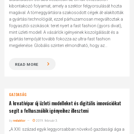
kibontakozó folyamat, amely a szektor felgyorsulását hozta
magával. A tömeggyártásra szakosodott cégek át-alakították
a gyártási technológiát, ezzel párhuzamosan megváltoztak a
fogyasztói szokások: teret nyert a fast fashion (gyors divat),
mint üzleti modell. A vásárlók igényeinek kiszolgálását és a
gyártás tempóját tovább fokozza az ultra-fast fashion
megjelenése. Globális szinten elmondható, hogy az...
READ MORE
GAZDASÁG
A krea­tívipar új üzleti modelleket és digitális innovációkat
segít a felhasználók igényeihez illeszteni
by
redaktor
2019. február 3.
„A XXI. század egyik leggyorsabban növekvő gazdasági ága a