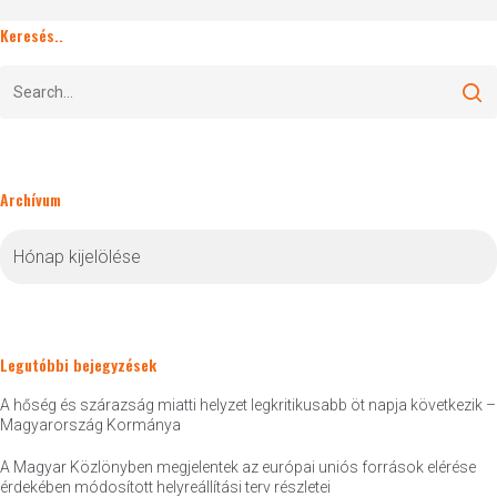
Keresés..
Archívum
Archívum
Legutóbbi bejegyzések
A hőség és szárazság miatti helyzet legkritikusabb öt napja következik –
Magyarország Kormánya
A Magyar Közlönyben megjelentek az európai uniós források elérése
érdekében módosított helyreállítási terv részletei