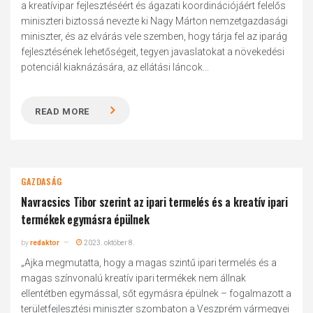
a kreatívipar fejlesztéséért és ágazati koordinációjáért felelős
miniszteri biztossá nevezte ki Nagy Márton nemzetgazdasági
miniszter, és az elvárás vele szemben, hogy tárja fel az iparág
fejlesztésének lehetőségeit, tegyen javaslatokat a növekedési
potenciál kiaknázására, az ellátási láncok...
READ MORE
GAZDASÁG
Navracsics Tibor szerint az ipari termelés és a kreatív ipari
termékek egymásra épülnek
by
redaktor
2023. október 8.
„Ajka megmutatta, hogy a magas szintű ipari termelés és a
magas színvonalú kreatív ipari termékek nem állnak
ellentétben egymással, sőt egymásra épülnek – fogalmazott a
területfejlesztési miniszter szombaton a Veszprém vármegyei