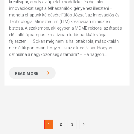
krea­tívipar, amely az új üzleti modelleket és digitális
innovációkat segít a felhasználók igényeihez illeszteni –
mondta el lapunk kérdésére Fülöp József, az Innová­ciós és
Technológiai Miniszté­rium (ITM) kreatívipari miniszteri
biztosa. A szakember, aki egyben a MOME rektora, az átadás
előtt álló új campust kreatívipari tudásparkká kívánja
fejleszteni. – Sokan még nem is hallottak róla, mások talán
nem értik pontosan, hogy mi is az a kreatívipar. Hogyan
definiálná a nagyközönség számára? – Ha nagyon...
READ MORE
1
2
3