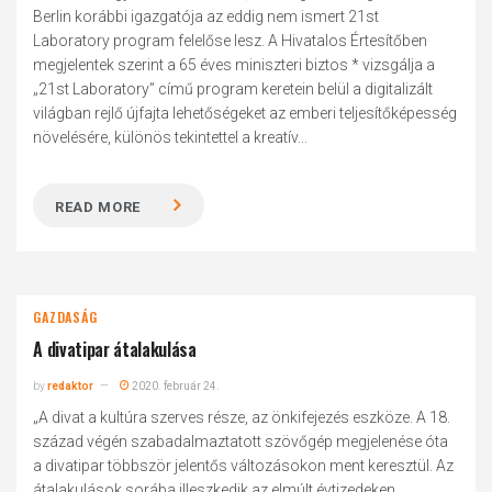
Berlin korábbi igazgatója az eddig nem ismert 21st
Laboratory program felelőse lesz. A Hivatalos Értesítőben
megjelentek szerint a 65 éves miniszteri biztos * vizsgálja a
„21st Laboratory” című program keretein belül a digitalizált
világban rejlő újfajta lehetőségeket az emberi teljesítőképesség
növelésére, különös tekintettel a kreatív...
READ MORE
GAZDASÁG
A divatipar átalakulása
by
redaktor
2020. február 24.
„A divat a kultúra szerves része, az önkifejezés eszköze. A 18.
század végén szabadalmaztatott szövőgép megjelenése óta
a divatipar többször jelentős változásokon ment keresztül. Az
átalakulások sorába illeszkedik az elmúlt évtizedeken