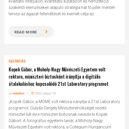
kvalitatív interjúkon, kvantitatív kutatáson és nemzetközi
szakértői elemzéseken alapuló stratégia hat fő pillér mentén
tervezi az ágazat fellendítését és kiemelt célja az...
READ MORE
GAZDASÁG
Kopek Gábor, a Moholy-Nagy Művészeti Egyetem volt
rektora, miniszteri biztosként irányítja a digitális
átalakuláshoz kapcsolódó 21st Laboratory programot
by
redaktor
2020. május 10.
„Kopek Gábor, a MOME volt rektora irányítja a 21st Laboratory
programot. Gulyás Gergely Miniszterelnökséget vezető
miniszter két évre miniszteri biztosnak nevezte ki Kopek
Gábort. A fotográfus egyetemi tanár, a Moholy-Nagy
Művészeti Egyetem volt rektora, a Collegium Hungaricum