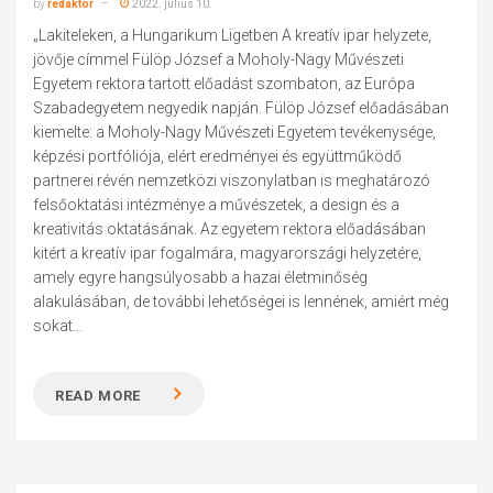
by
redaktor
2022. július 10.
„Lakiteleken, a Hungarikum Ligetben A kreatív ipar helyzete,
jövője címmel Fülöp József a Moholy-Nagy Művészeti
Egyetem rektora tartott előadást szombaton, az Európa
Szabadegyetem negyedik napján. Fülöp József előadásában
kiemelte: a Moholy-Nagy Művészeti Egyetem tevékenysége,
képzési portfóliója, elért eredményei és együttműködő
partnerei révén nemzetközi viszonylatban is meghatározó
felsőoktatási intézménye a művészetek, a design és a
kreativitás oktatásának. Az egyetem rektora előadásában
kitért a kreatív ipar fogalmára, magyarországi helyzetére,
amely egyre hangsúlyosabb a hazai életminőség
alakulásában, de további lehetőségei is lennének, amiért még
sokat...
READ MORE