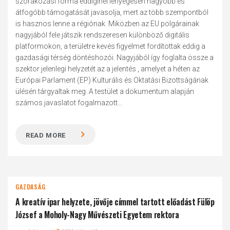
szórakozási forma eddiginél lényegesen nagyobb és
átfogóbb támogatását javasolja, mert az több szempontból
is hasznos lenne a régiónak. Miközben az EU polgárainak
nagyjából fele játszik rendszeresen különböző digitális
platformokon, a területre kevés figyelmet fordítottak eddig a
gazdasági térség döntéshozói. Nagyjából így foglalta össze a
szektor jelenlegi helyzetét az a jelentés , amelyet a héten az
Európai Parlament (EP) Kulturális és Oktatási Bizottságának
ülésén tárgyaltak meg. A testület a dokumentum alapján
számos javaslatot fogalmazott...
READ MORE
GAZDASÁG
A kreatív ipar helyzete, jövője címmel tartott előadást Fülöp
József a Moholy-Nagy Művészeti Egyetem rektora