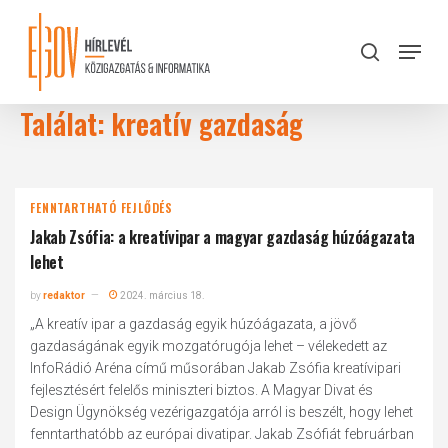
Skip
to
Menu
search
main
Close
content
Menu
Találat: kreatív gazdaság
FENNTARTHATÓ FEJLŐDÉS
Jakab Zsófia: a kreatívipar a magyar gazdaság húzóágazata
lehet
by
redaktor
2024. március 18.
„A kreatív ipar a gazdaság egyik húzóágazata, a jövő
gazdaságának egyik mozgatórugója lehet – vélekedett az
InfoRádió Aréna című műsorában Jakab Zsófia kreatívipari
fejlesztésért felelős miniszteri biztos. A Magyar Divat és
Design Ügynökség vezérigazgatója arról is beszélt, hogy lehet
fenntarthatóbb az európai divatipar. Jakab Zsófiát februárban