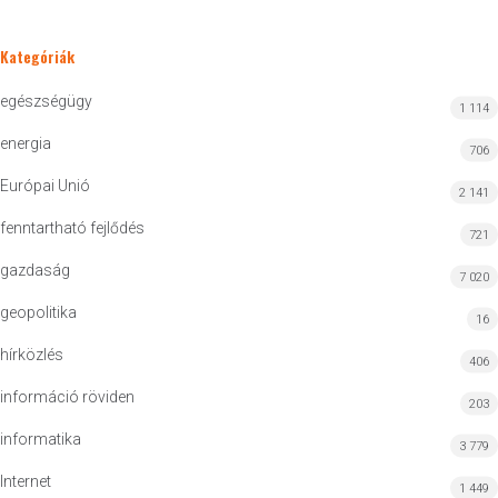
Kategóriák
egészségügy
1 114
energia
706
Európai Unió
2 141
fenntartható fejlődés
721
gazdaság
7 020
geopolitika
16
hírközlés
406
információ röviden
203
informatika
3 779
Internet
1 449