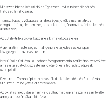
Miniszteri biztos készíti elő az Egészségügyi Minőségellenőrzési
Hatóság létrehozását
Transzlációs jövőkutatás: a lehetséges jövők szisztematikus
vizsgálatától a jelenben meghozott kutatási, finanszírozási és képzési
döntésekig
Az EU elektrifikációval küzdene a klímaváltozás ellen
A generatív mesterséges intelligencia elterjedése az európai
közigazgatási szervezetekben
Interjú Balla Csillával, a Lechner fotogrammetriai területének vezetőjével
a hazai téradat-ökoszisztéma jövőjéről és a légi adatgyűjtések
szerepéről
Szentirmai Tamás építészt nevezték ki a Közlekedési és Beruházási
Minisztérium helyettes államtitkárává
Az oktatás megújítása nem valósulhat meg ugyanazzal a szemlélettel,
amely a problémákat előidézte