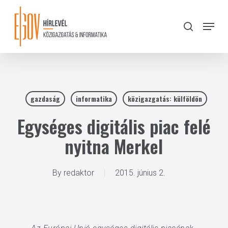
Skip
to
Menu
search
main
Close
content
Menu
gazdaság
informatika
közigazgatás: külföldön
Egységes digitális piac felé
nyitna Merkel
By
redaktor
2015. június 2.