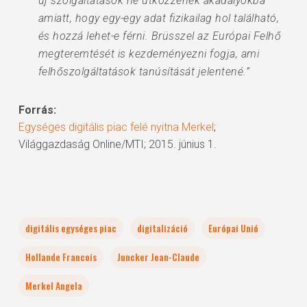
új szolgáltatások ne ütközzenek akadályokba
amiatt, hogy egy-egy adat fizikailag hol található,
és hozzá lehet-e férni. Brüsszel az Európai Felhő
megteremtését is kezdeményezni fogja, ami
felhőszolgáltatások tanúsítását jelentené.”
Forrás:
Egységes digitális piac felé nyitna Merkel
;
Világgazdaság Online/MTI; 2015. június 1.
digitális egységes piac
digitalizáció
Európai Unió
Hollande Francois
Juncker Jean-Claude
Merkel Angela