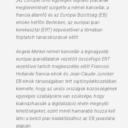
„Az Európai Unió egységes digitális piacának
megteremtését sürgette a német kancellár, a
francia államfő és az Európai Bizottság (EB)
elnöke hétfőn Berlinben, az európai ipari
kerekasztal (ERT) képviselőivel a témában
folytatott tanácskozásuk előtt.
Angela Merkel német kancellár a legnagyobb
európai iparvállalatok vezetőit összefogó ERT
vezetőivel tartott megbeszélés előtt Francois
Hollande francia elnök és Jean-Claude Juncker
EB-elnök társaságában tett sajtónyilatkozatában
kiemelte, hogy az uniós országok közösségének
egységes szabályokra van szüksége, hogy
kiaknázhassák a digitalizáció révén megnyíló
lehetőségeket, ezért minél hamarabb hozzá kell
látni a belső piac kialakításához az EB javaslatai
alapján.