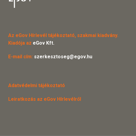
Az eGov Hírlevél tájékoztató, szakmai kiadvány.
Kiadója az
eGov Kft.
E-mail cím:
szerkesztoseg@egov.hu
Adatvédelmi tájékoztató
Leiratkozás az eGov Hírlevélről