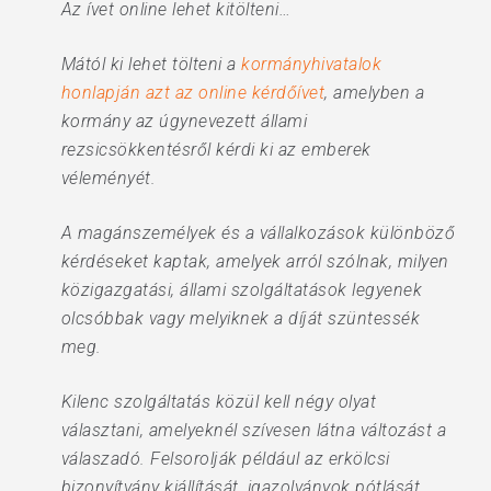
Az ívet online lehet kitölteni…
Mától ki lehet tölteni a
kormányhivatalok
honlapján azt az online kérdőívet
, amelyben a
kormány az úgynevezett állami
rezsicsökkentésről kérdi ki az emberek
véleményét.
A magánszemélyek és a vállalkozások különböző
kérdéseket kaptak, amelyek arról szólnak, milyen
közigazgatási, állami szolgáltatások legyenek
olcsóbbak vagy melyiknek a díját szüntessék
meg.
Kilenc szolgáltatás közül kell négy olyat
választani, amelyeknél szívesen látna változást a
válaszadó. Felsorolják például az erkölcsi
bizonyítvány kiállítását, igazolványok pótlását,