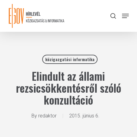
Skip
to
Menu
search
main
Close
content
Menu
közigazgatási informatika
Elindult az állami
rezsicsökkentésről szóló
konzultáció
By
redaktor
2015. június 6.