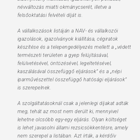
névváltozás miatti okmánycserét, illetve a
felsőoktatási felvételi díját is.
A vállalkozások listáján a NAV- és vállalkozói
igazolások, igazolványok kiállítása, cégiratok
készítése és a telepengedélyezés mellett a „védett
természeti területen a gyep felújításával,
felülvetésével, öntözésével, legeltetésével,
kaszálásával összefüggő eljárások” és a „népi
iparművészettel összefüggő hatósági eljárások”
is szerepelnek.
A szolgáltatásoknál csak a jelenlegi díjakat adták
meg, tehát az most nem derült ki, mennyivel
lehetne olcsóbb egy-egy eljárás. Olyan költséget
is lehet javasolni állami rezsicsökkentésre, amely
nem szerepel a listában. Azt írták, a kérdőív