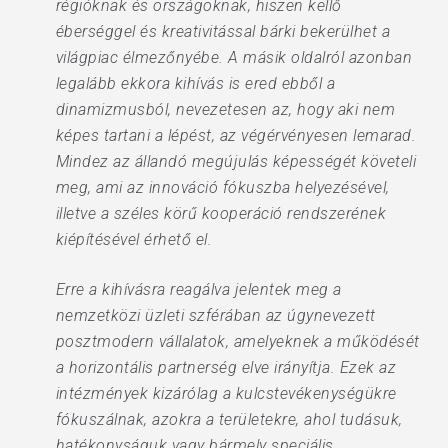
régióknak és országoknak, hiszen kellő
éberséggel és kreativitással bárki bekerülhet a
világpiac élmezőnyébe. A másik oldalról azonban
legalább ekkora kihívás is ered ebből a
dinamizmusból, nevezetesen az, hogy aki nem
képes tartani a lépést, az végérvényesen lemarad.
Mindez az állandó megújulás képességét követeli
meg, ami az innováció fókuszba helyezésével,
illetve a széles körű kooperáció rendszerének
kiépítésével érhető el.
Erre a kihívásra reagálva jelentek meg a
nemzetközi üzleti szférában az úgynevezett
posztmodern vállalatok, amelyeknek a működését
a horizontális partnerség elve irányítja. Ezek az
intézmények kizárólag a kulcstevékenységükre
fókuszálnak, azokra a területekre, ahol tudásuk,
hatékonyságuk vagy bármely speciális