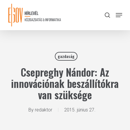
Skip
to
Menu
search
main
Close
content
Menu
gazdaság
Csepreghy Nándor: Az
innovációnak beszállítókra
van szüksége
By
redaktor
2015. június 27.