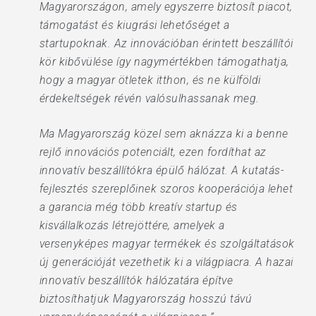
Magyarországon, amely egyszerre biztosít piacot,
támogatást és kiugrási lehetőséget a
startupoknak. Az innovációban érintett beszállítói
kör kibővülése így nagymértékben támogathatja,
hogy a magyar ötletek itthon, és ne külföldi
érdekeltségek révén valósulhassanak meg.
Ma Magyarország közel sem aknázza ki a benne
rejlő innovációs potenciált, ezen fordíthat az
innovatív beszállítókra épülő hálózat. A kutatás-
fejlesztés szereplőinek szoros kooperációja lehet
a garancia még több kreatív startup és
kisvállalkozás létrejöttére, amelyek a
versenyképes magyar termékek és szolgáltatások
új generációját vezethetik ki a világpiacra. A hazai
innovatív beszállítók hálózatára építve
biztosíthatjuk Magyarország hosszú távú