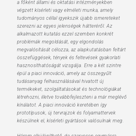
a főként állami és oktatási intézményekben
végzett kísérleti vagy elméleti munka, amely
tudományos céllal igyekszik újabb ismereteket
szerezni az egyes jelenségek hátteréről. Az
alkalmazott kutatás ezzel szemben konkrét
problémák megoldását, egy elgondolás
megvalósítását célozza, az alapkutatásban feltárt
összefüggések, tények és feltevések gyakorlati
hasznosíthatóságát vizsgálja. Erre a két szintre
épül a piaci innováció, amely az összegyűlt
tudásanyag felhasználásával hivatott új
termékeket, szolgáltatásokat és technológiákat
létrehozni, illetve továbbfejleszteni a már meglévő
kínálatot. A piaci innováció keretében így
prototípusok, új tervrajzok és folyamattervek
készülnek el, kísérleti gyártások valósulnak meg.
Három elkülöníthető, de szervesen egymásra