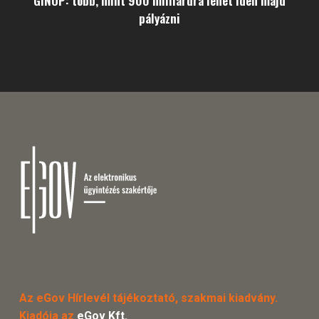
GINOP: több, mint 900 milliárdra lehet idén majd
pályázni
Az eGov Hírlevél tájékoztató, szakmai kiadvány.
Kiadója az
eGov Kft.