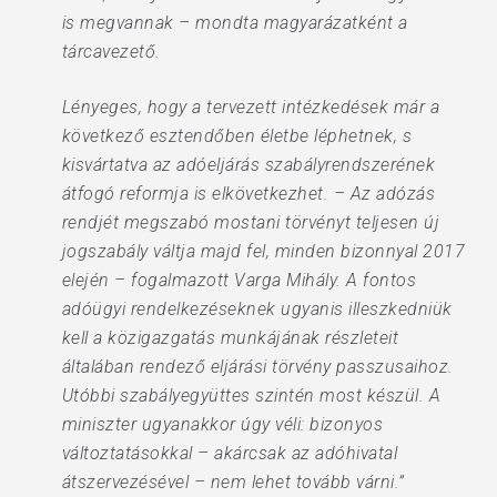
is megvannak – mondta magyarázatként a
tárcavezető.
Lényeges, hogy a tervezett intézkedések már a
következő esztendőben életbe léphetnek, s
kisvártatva az adóeljárás szabályrendszerének
átfogó reformja is elkövetkezhet. – Az adózás
rendjét megszabó mostani törvényt teljesen új
jogszabály váltja majd fel, minden bizonnyal 2017
elején – fogalmazott Varga Mihály. A fontos
adóügyi rendelkezéseknek ugyanis illeszkedniük
kell a közigazgatás munkájának részleteit
általában rendező eljárási törvény passzusaihoz.
Utóbbi szabályegyüttes szintén most készül. A
miniszter ugyanakkor úgy véli: bizonyos
változtatásokkal – akárcsak az adóhivatal
átszervezésével – nem lehet tovább várni.”