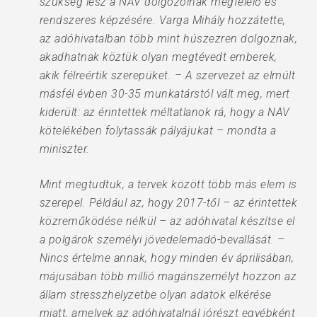
szükség lesz a NAV dolgozóinak megfelelő és
rendszeres képzésére. Varga Mihály hozzátette,
az adóhivatalban több mint húszezren dolgoznak,
akadhatnak köztük olyan megtévedt emberek,
akik félreértik szerepüket. – A szervezet az elmúlt
másfél évben 30-35 munkatárstól vált meg, mert
kiderült: az érintettek méltatlanok rá, hogy a NAV
kötelékében folytassák pályájukat – mondta a
miniszter.
Mint megtudtuk, a tervek között több más elem is
szerepel. Például az, hogy 2017-től – az érintettek
közreműködése nélkül – az adóhivatal készítse el
a polgárok személyi jövedelemadó-bevallását. –
Nincs értelme annak, hogy minden év áprilisában,
májusában több millió magánszemélyt hozzon az
állam stresszhelyzetbe olyan adatok elkérése
miatt, amelyek az adóhivatalnál jórészt egyébként