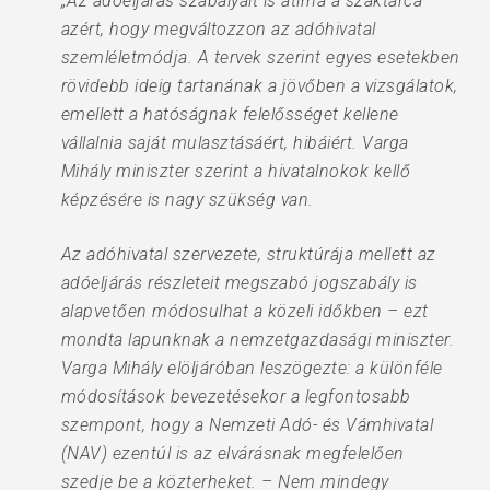
„Az adóeljárás szabályait is átírná a szaktárca
azért, hogy megváltozzon az adóhivatal
szemléletmódja. A tervek szerint egyes esetekben
rövidebb ideig tartanának a jövőben a vizsgálatok,
emellett a hatóságnak felelősséget kellene
vállalnia saját mulasztásáért, hibáiért. Varga
Mihály miniszter szerint a hivatalnokok kellő
képzésére is nagy szükség van.
Az adóhivatal szervezete, struktúrája mellett az
adóeljárás részleteit megszabó jogszabály is
alapvetően módosulhat a közeli időkben – ezt
mondta lapunknak a nemzetgazdasági miniszter.
Varga Mihály elöljáróban leszögezte: a különféle
módosítások bevezetésekor a legfontosabb
szempont, hogy a Nemzeti Adó- és Vámhivatal
(NAV) ezentúl is az elvárásnak megfelelően
szedje be a közterheket. – Nem mindegy