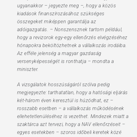
ugyanakkor – jegyezte meg –, hogy a közös
kiadások finanszírozásához szükséges
összegeket miképpen garantálja az
adóigazgatás. – Nonszensznek tartom például,
hogy a revizorok egy-egy ellenőrzés elvégzéséhez
hónapokra beköltözhetnek a vállalkozás irodáiba.
Az efféle jelenség a magyar gazdaság
versenyképességét is ronthatja – mondta a
miniszter.
A vizsgálatok hosszúságáról szólva pedig
megjegyezte: tarthatatlan, hogy a hatósági eljárás
két-három éven keresztül is húzódhat, ez –
rosszabb esetben – a vállalkozás működésének
ellehetetlenüléséhez is vezethet. Mindezek miatt a
szaktárca azt tervezi, hogy a NAV ellenőrzéseit –
egyes esetekben – szoros időbeli keretek közé