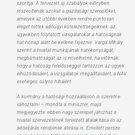
szorítja. A tervezett új szabályok előnyben
részesítenék azokat a gazdasági szereplőket,
amelyek az utóbbi években rendre pontosan
eleget tettek adóügyi kötelezettségeiknek: az
ügyeikben folytatott vizsgálatokat a hatóságnak
hat hónap alatt be kellene fejeznie. Varga Mihály
szerint a hivatal munkájának hatékonyságát,
megbízhatóságát az is növelhetné, ha előírnák,
hogy a hatóság felelősséggel tartozzon az ügyek
elhúzódásáért, a vizsgálatok megállításáért, a NAV
esetleges súlyos hibáiért.
A kormány a hatósági hozzáálláson is szeretne
változtatni – mondta a miniszter, majd
megjegyezte: ebben nagy szerepet játszhat a
hivatal szervezetének tervezett átalakítása és az
adóeljárás rendjének átírása is. Emellett persze