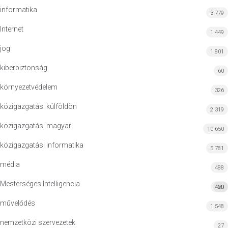
informatika
3 779
Internet
1 449
jog
1 801
kiberbiztonság
60
környezetvédelem
326
közigazgatás: külföldön
2 319
közigazgatás: magyar
10 650
közigazgatási informatika
5 781
média
488
Mesterséges Intelligencia
420
MI
művelődés
1 548
nemzetközi szervezetek
27