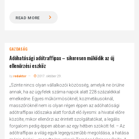
READ MORE
GAZDASÁG
Adóhatósági adótraffipax – sikeresen működik az új
ellenőrzési eszköz
by
redaktor
2017. október 29.
„Szinte nincs olyan vállalkozói közösség, amelyik ne örülne
annak, ha az ügyfelek száma napok alatt 228 százalékkal
emelkedne. Egyes műkörmösöknél, kozmetikusoknál,
masszőröknél nem is olyan régen éppen az adóhatósági
adótraffipax időszaka alatt fordult elő ilyesmi: a hivatal előre
közölte, mikor ellenőrzi az érintett szolgáltatókat, a legális
forgalom pedig éppen abban az egy hétben szökött fel. – Az
adótraffipax a világ egyik legegyszerűbb megoldása, a hatása