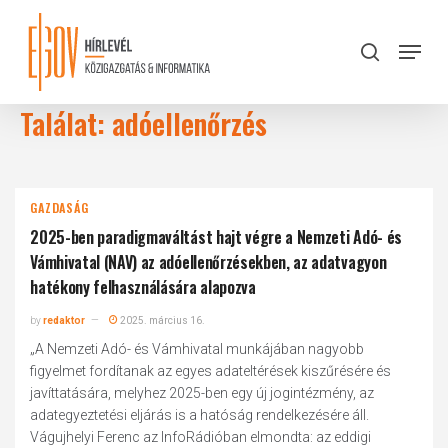
Skip
to
Menu
search
main
Close
content
Menu
Találat: adóellenőrzés
GAZDASÁG
2025-ben paradigmaváltást hajt végre a Nemzeti Adó- és
Vámhivatal (NAV) az adóellenőrzésekben, az adatvagyon
hatékony felhasználására alapozva
by
redaktor
2025. március 16.
„A Nemzeti Adó- és Vámhivatal munkájában nagyobb
figyelmet fordítanak az egyes adateltérések kiszűrésére és
javíttatására, melyhez 2025-ben egy új jogintézmény, az
adategyeztetési eljárás is a hatóság rendelkezésére áll.
Vágujhelyi Ferenc az InfoRádióban elmondta: az eddigi