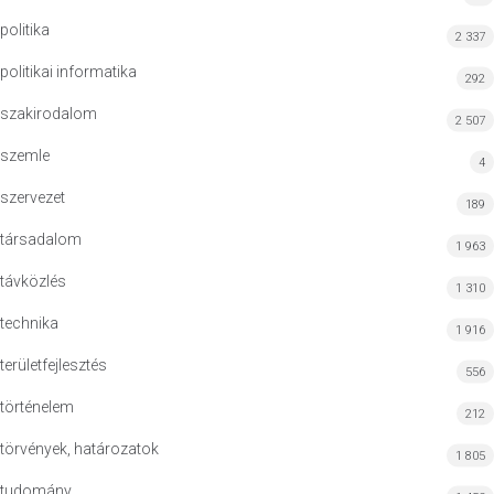
politika
2 337
politikai informatika
292
szakirodalom
2 507
szemle
4
szervezet
189
társadalom
1 963
távközlés
1 310
technika
1 916
területfejlesztés
556
történelem
212
törvények, határozatok
1 805
tudomány