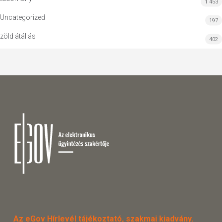
1 453
Uncategorized
197
zöld átállás
402
Az eGov Hírlevél tájékoztató, szakmai kiadvány.