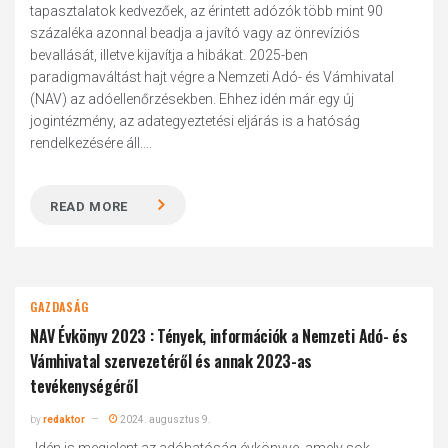
tapasztalatok kedvezőek, az érintett adózók több mint 90
százaléka azonnal beadja a javító vagy az önrevíziós
bevallását, illetve kijavítja a hibákat. 2025-ben
paradigmaváltást hajt végre a Nemzeti Adó- és Vámhivatal
(NAV) az adóellenőrzésekben. Ehhez idén már egy új
jogintézmény, az adategyeztetési eljárás is a hatóság
rendelkezésére áll....
READ MORE
GAZDASÁG
NAV Évkönyv 2023 : Tények, információk a Nemzeti Adó- és
Vámhivatal szervezetéről és annak 2023-as
tevékenységéről
by
redaktor
2024. augusztus 9.