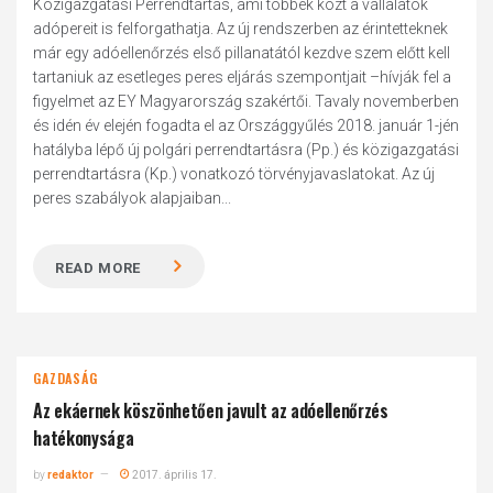
Közigazgatási Perrendtartás, ami többek közt a vállalatok
adópereit is felforgathatja. Az új rendszerben az érintetteknek
már egy adóellenőrzés első pillanatától kezdve szem előtt kell
tartaniuk az esetleges peres eljárás szempontjait –hívják fel a
figyelmet az EY Magyarország szakértői. Tavaly novemberben
és idén év elején fogadta el az Országgyűlés 2018. január 1-jén
hatályba lépő új polgári perrendtartásra (Pp.) és közigazgatási
perrendtartásra (Kp.) vonatkozó törvényjavaslatokat. Az új
peres szabályok alapjaiban...
READ MORE
GAZDASÁG
Az ekáernek köszönhetően javult az adóellenőrzés
hatékonysága
by
redaktor
2017. április 17.