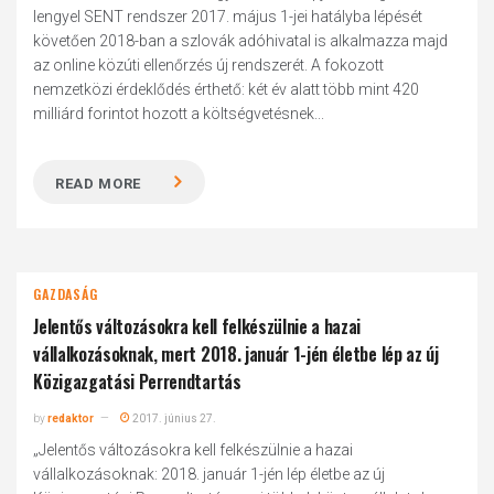
lengyel SENT rendszer 2017. május 1-jei hatályba lépését
követően 2018-ban a szlovák adóhivatal is alkalmazza majd
az online közúti ellenőrzés új rendszerét. A fokozott
nemzetközi érdeklődés érthető: két év alatt több mint 420
milliárd forintot hozott a költségvetésnek...
READ MORE
GAZDASÁG
Jelentős változásokra kell felkészülnie a hazai
vállalkozásoknak, mert 2018. január 1-jén életbe lép az új
Közigazgatási Perrendtartás
by
redaktor
2017. június 27.
„Jelentős változásokra kell felkészülnie a hazai
vállalkozásoknak: 2018. január 1-jén lép életbe az új