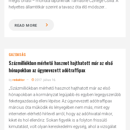
mégis óriási – mondta lapunknak Tamásné Czinege Csilla. A
helyettes államtitkár szerint a tavasz óta élő módszer...
READ MORE
GAZDASÁG
Százmilliókban mérhető hasznot hajthatott már az első
hónapokban az úgynevezett adótraffipax
by
redaktor
2017. július 16.
„Százmilliókban mérhető hasznot hajthatott már az első
hónapokban a kormányzat legújabb és egyben legegyszerűbb
feketegazdaság elleni lépése. Az úgynevezett adótraffipax
március óta működik és lényegében nem más, mint egy
interneten elérhető hírlevél arról, hogy az adóhivatal mikor,
kiket és hol ellenőriz. Sokan figyelik is a folyton frissülő
kimutatást, volt olyan kereskedelmi egység, ahol a vizsgálat