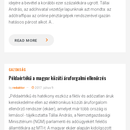
idejére a bevétel a korábbi ezer százalékára ugrott. Tállai
András, az adóhivatal vezetője lapunknak azt mondta: az
adótraffipax az online pénztárgépek rendszerével igazán
hatásos párost alkot. A...
READ MORE
GAZDASÁG
Példaértékű a magyar közúti áruforgalmi ellenőrzés
by
redaktor
2017. július 9.
„Példaértékű és hatékony eszköz a fiktív és adózatlan áruk
kereskedelme ellen az elektronikus közúti áruforgalom
ellenőrző rendszer (ekáer), amelyet már több ország is
lemásol - tájékoztatta Tállai András, a Nemzetgazdasági
Minisztérium (NGM) parlamenti és adóügyekért felelős
államtitkára az MTI-t. A magyar ekáer alapján kidolgozott