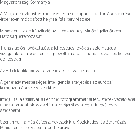
Magyarország Kormánya
A Magyar Közlönyben megjelentek az európai uniós források elérése
érdekében módosított helyreállítási terv részletei
Miniszteri biztos készíti elő az Egészségügyi Minőségellenőrzési
Hatóság létrehozását
Transzlációs jövőkutatás: a lehetséges jövők szisztematikus
vizsgálatától a jelenben meghozott kutatási, finanszírozási és képzési
döntésekig
Az EU elektrifikációval küzdene a klímaváltozás ellen
A generatív mesterséges intelligencia elterjedése az európai
közigazgatási szervezetekben
Interjú Balla Csillával, a Lechner fotogrammetriai területének vezetőjével
a hazai téradat-ökoszisztéma jövőjéről és a légi adatgyűjtések
szerepéről
Szentirmai Tamás építészt nevezték ki a Közlekedési és Beruházási
Minisztérium helyettes államtitkárává