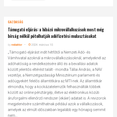
GAZDASÁG
Támogató eljárás: a hibázó mikrovállalkozások most még
bírság nélkül pótolhatják adófizetési mulasztásukat
by
redaktor
2024. március 10.
„Támogató eljárást indít hétfőtől a Nemzeti Adó- és
Vámhivatal azoknál a mikrovállalkozásoknál, amelyeknél az
adóhatóság a rendelkezésére álló és a bevallási adatok
között jelentős eltérést talált - mondta Tállai András, a NAV
vezetője, a Nemzetgazdasági Minisztérium parlamenti és
adóügyekért felelős államtitkára az MTI-nek. Az államtitkár
elmondta, hogy a kockázatelemzők felhasználták többek
között az online pénztárgép, illetve az elektronikus közúti
áruforgalmi ellenőrző rendszer (ekáer) adatait is. A revizorok
megjelenésére számíthatnak például azok a vállalkozások,
amelyek az elmúlt időszakban legalább egy hónapig semmit
nem...