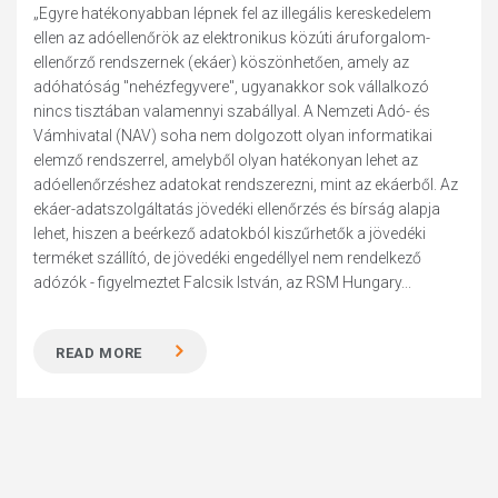
„Egyre hatékonyabban lépnek fel az illegális kereskedelem
ellen az adóellenőrök az elektronikus közúti áruforgalom-
ellenőrző rendszernek (ekáer) köszönhetően, amely az
adóhatóság "nehézfegyvere", ugyanakkor sok vállalkozó
nincs tisztában valamennyi szabállyal. A Nemzeti Adó- és
Vámhivatal (NAV) soha nem dolgozott olyan informatikai
elemző rendszerrel, amelyből olyan hatékonyan lehet az
adóellenőrzéshez adatokat rendszerezni, mint az ekáerből. Az
ekáer-adatszolgáltatás jövedéki ellenőrzés és bírság alapja
lehet, hiszen a beérkező adatokból kiszűrhetők a jövedéki
terméket szállító, de jövedéki engedéllyel nem rendelkező
adózók - figyelmeztet Falcsik István, az RSM Hungary...
READ MORE