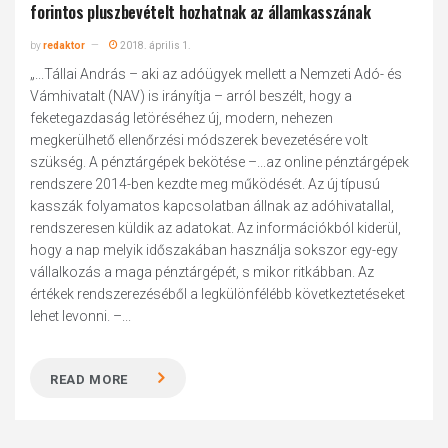
forintos pluszbevételt hozhatnak az államkasszának
by
redaktor
2018. április 1.
„...Tállai András – aki az adóügyek mellett a Nemzeti Adó- és
Vámhivatalt (NAV) is irányítja – arról beszélt, hogy a
feketegazdaság letöréséhez új, modern, nehezen
megkerülhető ellenőrzési módszerek bevezetésére volt
szükség. A pénztárgépek bekötése –...az online pénztárgépek
rendszere 2014-ben kezdte meg működését. Az új típusú
kasszák folyamatos kapcsolatban állnak az adóhivatallal,
rendszeresen küldik az adatokat. Az információkból kiderül,
hogy a nap melyik időszakában használja sokszor egy-egy
vállalkozás a maga pénztárgépét, s mikor ritkábban. Az
értékek rendszerezéséből a legkülönfélébb következtetéseket
lehet levonni. –...
READ MORE