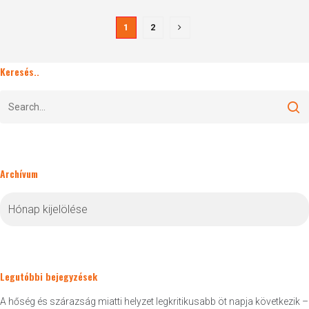
1
2
Keresés..
Archívum
Archívum
Legutóbbi bejegyzések
A hőség és szárazság miatti helyzet legkritikusabb öt napja következik –