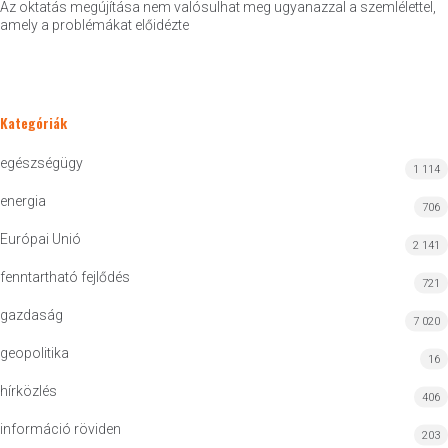
Az oktatás megújítása nem valósulhat meg ugyanazzal a szemlélettel,
amely a problémákat előidézte
Kategóriák
egészségügy
1 114
energia
706
Európai Unió
2 141
fenntartható fejlődés
721
gazdaság
7 020
geopolitika
16
hírközlés
406
információ röviden
203