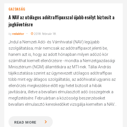
GAZDASÁG
A NAV az utólagos adótraffipaxszal újabb esélyt biztosít a
jogkövetésre
by
redaktor
2018. február 18.
„Indul a Nemzeti Adó- és Vámhivatal (NAV) legújabb
szolgáltatása; már nemcsak az adótraffipaxot jelenti be,
hanem azt is, hogy az adott hónapban milyen adózó kör
számíthat kiemelt ellenőrzésre - mondta a Nemzetgazdasági
Minisztérium (NGM) államtitkára az MTI-nek. Tállai András
tájékoztatása szerint az úgynevezett utólagos adótraffipax
több mint egy átlagos szolgáltatás, az adóhivatal ugyanis az
ellenőrzés megkezdése előtt egy hetet biztosít a hibák
javítására, illetve a bevallani elmulasztott adó összegének a
megfizetésére. Februárban a közösségi beszerzéseiket
bevallani elmulasztó kereskedőket vizsgálja kiemelten a NAV...
READ MORE