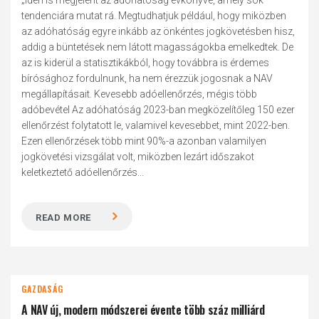
„Idén is megjelent az adóhatóság évkönyve, amely sok
tendenciára mutat rá. Megtudhatjuk például, hogy miközben
az adóhatóság egyre inkább az önkéntes jogkövetésben hisz,
addig a büntetések nem látott magasságokba emelkedtek. De
az is kiderül a statisztikákból, hogy továbbra is érdemes
bírósághoz fordulnunk, ha nem érezzük jogosnak a NAV
megállapításait. Kevesebb adóellenőrzés, mégis több
adóbevétel Az adóhatóság 2023-ban megközelítőleg 150 ezer
ellenőrzést folytatott le, valamivel kevesebbet, mint 2022-ben.
Ezen ellenőrzések több mint 90%-a azonban valamilyen
jogkövetési vizsgálat volt, miközben lezárt időszakot
keletkeztető adóellenőrzés...
READ MORE
GAZDASÁG
A NAV új, modern módszerei évente több száz milliárd