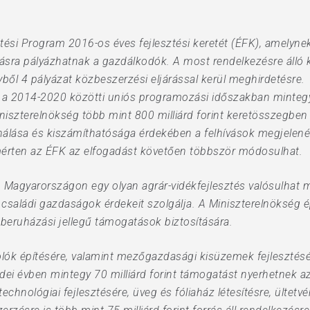
tési Program 2016-os éves fejlesztési keretét (ÉFK), amely
forrásra pályázhatnak a gazdálkodók. A most rendelkezésre álló
yből 4 pályázat közbeszerzési eljárással kerül meghirdetésre.
 a 2014-2020 közötti uniós programozási időszakban mintegy 1
niszterelnökség több mint 800 milliárd forint keretösszegben 
nálása és kiszámíthatósága érdekében a felhívások megjelenés
mérten az ÉFK az elfogadást követően többször módosulhat.
Magyarországon egy olyan agrár-vidékfejlesztés valósulhat 
 családi gazdaságok érdekeit szolgálja. A Miniszterelnökség ép
 beruházási jellegű támogatások biztosítására.
ók építésére, valamint mezőgazdasági kisüzemek fejlesztésére
ei évben mintegy 70 milliárd forint támogatást nyerhetnek az á
echnológiai fejlesztésére, üveg és fóliaház létesítésre, ültetvé