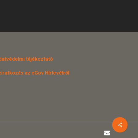
datvédelmi tájékoztató
eiratkozás az eGov Hírlevélről
email