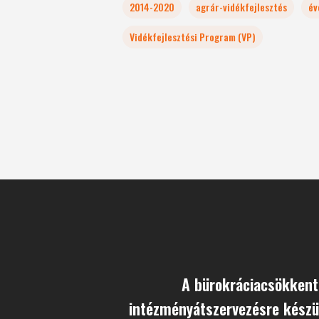
2014-2020
agrár-vidékfejlesztés
év
Vidékfejlesztési Program (VP)
A bürokráciacsökkent
intézményátszervezésre készü