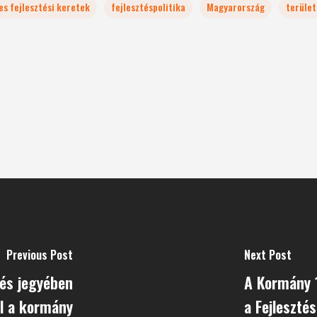
es fejlesztési keretek
fejlesztéspolitika
Magyarország
terület
Previous Post
Next Post
és jegyében
A Kormány 
l a kormány
a Fejlesztés