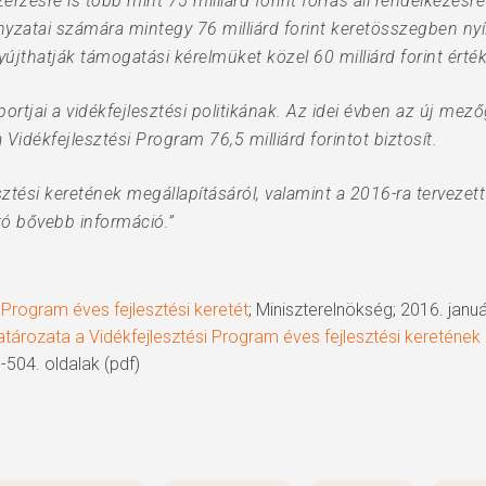
ésre is több mint 75 milliárd forint forrás áll rendelkezésre
yzatai számára mintegy 76 milliárd forint keretösszegben nyí
yújthatják támogatási kérelmüket közel 60 milliárd forint érté
portjai a vidékfejlesztési politikának. Az idei évben az új mez
Vidékfejlesztési Program 76,5 milliárd forintot biztosít.
ztési keretének megállapításáról, valamint a 2016-ra tervezet
tó bővebb információ.”
 Program éves fejlesztési keretét
; Miniszterelnökség; 2016. januá
rozata a Vidékfejlesztési Program éves fejlesztési keretének meg
-504. oldalak (pdf)