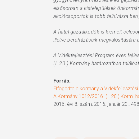
gyógynövénytermesztésre és gépbeszerz
elsősorban a kistelepülések önkormán
akciócsoportok is több felhívásra ben
A fiatal gazdálkodók is kiemelt célcso
illetve beruházásaik megvalósítására a 
A Vidékfejlesztési Program éves fejles
(I. 20.) Kormány határozatban találha
Forrás:
Elfogadta a kormány a Vidékfejlesztési
A Kormány 1012/2016. (I. 20.) Korm. hatá
2016. évi 8. szám; 2016. január 20.; 498