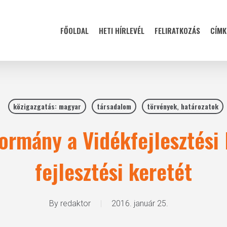
FŐOLDAL
HETI HÍRLEVÉL
FELIRATKOZÁS
CÍMK
közigazgatás: magyar
társadalom
törvények, határozatok
kormány a Vidékfejlesztési
fejlesztési keretét
By
redaktor
2016. január 25.