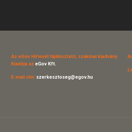
Az eGov Hírlevél tájékoztató, szakmai kiadvány.
A
Kiadója az
eGov Kft.
L
E-mail cím:
szerkesztoseg@egov.hu