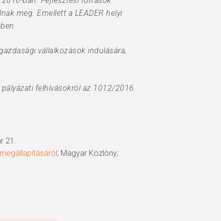
 2016-ban. Fejlesztési források
lnak meg. Emellett a LEADER helyi
kben.
őgazdasági vállalkozások indulására,
t pályázati felhívásokról az 1012/2016.
r 21.
állapításáról
; Magyar Közlöny;