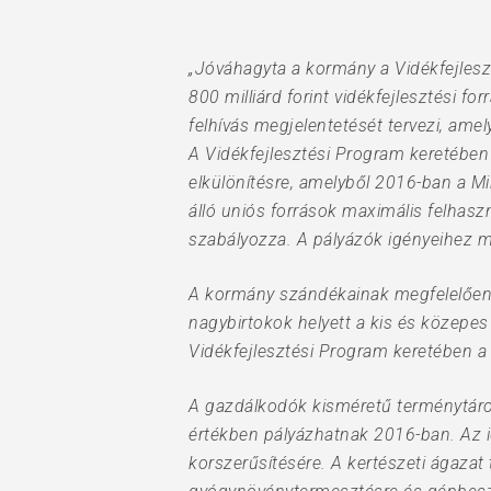
Hit enter to search or ESC to close
„Jóváhagyta a kormány a Vidékfejlesz
800 milliárd forint vidékfejlesztési 
felhívás megjelentetését tervezi, amel
A Vidékfejlesztési Program keretében
elkülönítésre, amelyből 2016-ban a Mi
álló uniós források maximális felhasz
szabályozza. A pályázók igényeihez 
A kormány szándékainak megfelelően 
nagybirtokok helyett a kis és közepes
Vidékfejlesztési Program keretében a
A gazdálkodók kisméretű terménytárol
értékben pályázhatnak 2016-ban. Az id
korszerűsítésére. A kertészeti ágazat t