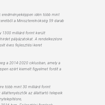
nek eredményeképpen idén több mint
 keretből a Miniszterelnökség 59 darab
300 milliárd forint került
hirdet pályázatokat. A rendelkezésre
ét éves fejlesztési keret
meg a 2014-2020 ciklusban, amely a
pen ezért kiemelt figyelmet fordít a
 több mint 30 milliárd forint
llattenyésztők az állattartó telepeik
nytelepítésre,