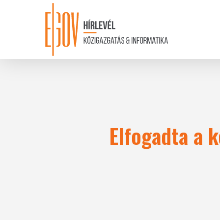
Skip
to
main
content
Elfogadta a 