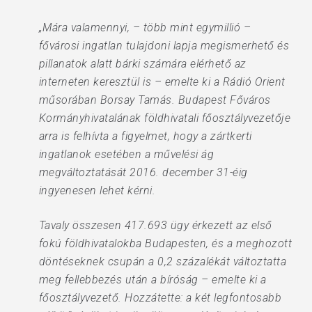
„Mára valamennyi, – több mint egymillió –
fővárosi ingatlan tulajdoni lapja megismerhető és
pillanatok alatt bárki számára elérhető az
interneten keresztül is – emelte ki a Rádió Orient
műsorában Borsay Tamás. Budapest Főváros
Kormányhivatalának földhivatali főosztályvezetője
arra is felhívta a figyelmet, hogy a zártkerti
ingatlanok esetében a művelési ág
megváltoztatását 2016. december 31-éig
ingyenesen lehet kérni.
Tavaly összesen 417.693 ügy érkezett az első
fokú földhivatalokba Budapesten, és a meghozott
döntéseknek csupán a 0,2 százalékát változtatta
meg fellebbezés után a bíróság – emelte ki a
főosztályvezető. Hozzátette: a két legfontosabb