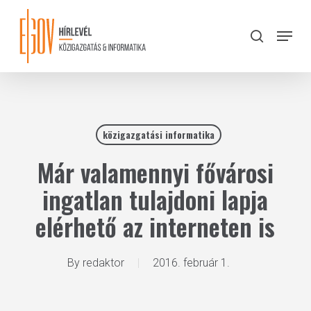
Skip
to
Menu
search
main
Close
content
Menu
közigazgatási informatika
Már valamennyi fővárosi
ingatlan tulajdoni lapja
elérhető az interneten is
By
redaktor
2016. február 1.