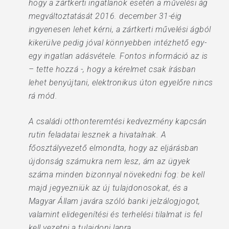
hogy a zártkerti ingatlanok esetén a művelési ág
megváltoztatását 2016. december 31-éig
ingyenesen lehet kérni, a zártkerti művelési ágból
kikerülve pedig jóval könnyebben intézhető egy-
egy ingatlan adásvétele. Fontos információ az is
– tette hozzá -, hogy a kérelmet csak írásban
lehet benyújtani, elektronikus úton egyelőre nincs
rá mód.
A családi otthonteremtési kedvezmény kapcsán
rutin feladatai lesznek a hivatalnak. A
főosztályvezető elmondta, hogy az eljárásban
újdonság számukra nem lesz, ám az ügyek
száma minden bizonnyal növekedni fog: be kell
majd jegyezniük az új tulajdonosokat, és a
Magyar Állam javára szóló banki jelzálogjogot,
valamint elidegenítési és terhelési tilalmat is fel
kell vezetni a tulajdoni lapra.