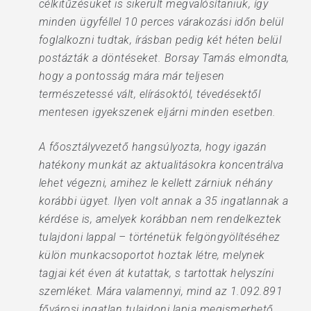
célkitűzésüket is sikerült megvalósítaniuk, így
minden ügyféllel 10 perces várakozási időn belül
foglalkozni tudtak, írásban pedig két héten belül
postázták a döntéseket. Borsay Tamás elmondta,
hogy a pontosság mára már teljesen
természetessé vált, elírásoktól, tévedésektől
mentesen igyekszenek eljárni minden esetben.
A főosztályvezető hangsúlyozta, hogy igazán
hatékony munkát az aktualitásokra koncentrálva
lehet végezni, amihez le kellett zárniuk néhány
korábbi ügyet. Ilyen volt annak a 35 ingatlannak a
kérdése is, amelyek korábban nem rendelkeztek
tulajdoni lappal – történetük felgöngyölítéséhez
külön munkacsoportot hoztak létre, melynek
tagjai két éven át kutattak, s tartottak helyszíni
szemléket. Mára valamennyi, mind az 1.092.891
fővárosi ingatlan tulajdoni lapja megismerhető,