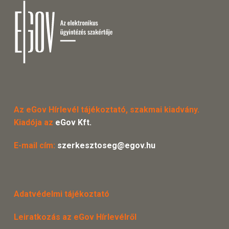
Az eGov Hírlevél tájékoztató, szakmai kiadvány.
Kiadója az
eGov Kft.
E-mail cím:
szerkesztoseg@egov.hu
Adatvédelmi tájékoztató
Leiratkozás az eGov Hírlevélről