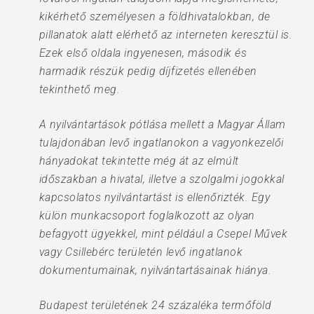
kikérhető személyesen a földhivatalokban, de
pillanatok alatt elérhető az interneten keresztül is.
Ezek első oldala ingyenesen, második és
harmadik részük pedig díjfizetés ellenében
tekinthető meg.
A nyilvántartások pótlása mellett a Magyar Állam
tulajdonában levő ingatlanokon a vagyonkezelői
hányadokat tekintette még át az elmúlt
időszakban a hivatal, illetve a szolgalmi jogokkal
kapcsolatos nyilvántartást is ellenőrizték. Egy
külön munkacsoport foglalkozott az olyan
befagyott ügyekkel, mint például a Csepel Művek
vagy Csillebérc területén levő ingatlanok
dokumentumainak, nyilvántartásainak hiánya.
Budapest területének 24 százaléka termőföld