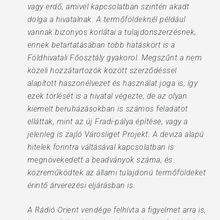
vagy erdő, amivel kapcsolatban szintén akadt
dolga a hivatalnak. A termőföldeknél például
vannak bizonyos korlátai a tulajdonszerzésnek,
ennek betartatásában több hatáskört is a
Földhivatali Főosztály gyakorol. Megszűnt a nem
közeli hozzátartozók között szerződéssel
alapított haszonélvezet és használat joga is, így
ezek törlését is a hivatal végezte, de az olyan
kiemelt beruházásokban is számos feladatot
elláttak, mint az új Fradi-pálya építése, vagy a
jelenleg is zajló Városliget Projekt. A deviza alapú
hitelek forintra váltásával kapcsolatban is
megnövekedett a beadványok száma, és
közreműködtek az állami tulajdonú termőföldeket
érintő árverezési eljárásban is.
A Rádió Orient vendége felhívta a figyelmet arra is,