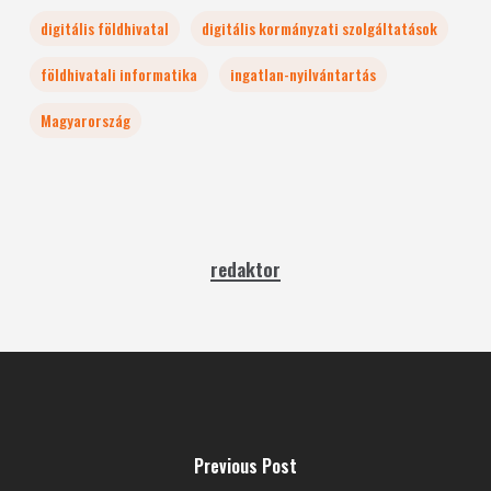
digitális földhivatal
digitális kormányzati szolgáltatások
földhivatali informatika
ingatlan-nyilvántartás
Magyarország
redaktor
Previous Post