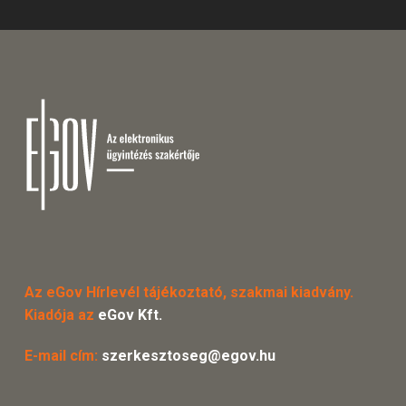
Az eGov Hírlevél tájékoztató, szakmai kiadvány.
Kiadója az
eGov Kft.
E-mail cím:
szerkesztoseg@egov.hu