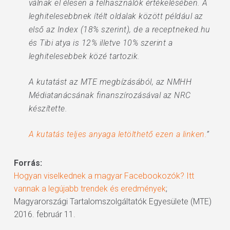
válnak el élesen a felhasználók értékelésében. A
leghitelesebbnek ítélt oldalak között például az
első az Index (18% szerint), de a receptneked.hu
és Tibi atya is 12% illetve 10% szerint a
leghitelesebbek közé tartozik.
A kutatást az MTE megbízásából, az NMHH
Médiatanácsának finanszírozásával az NRC
készítette.
A kutatás teljes anyaga letölthető ezen a linken.
”
Forrás:
Hogyan viselkednek a magyar Facebookozók? Itt
vannak a legújabb trendek és eredmények
;
Magyarországi Tartalomszolgáltatók Egyesülete (MTE)
2016. február 11.