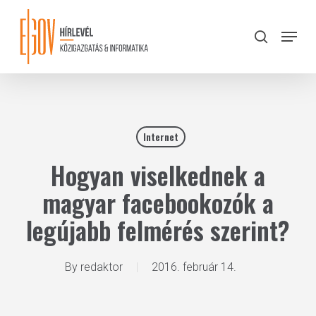
Skip
to
Menu
search
main
Close
content
Menu
Internet
Hogyan viselkednek a
magyar facebookozók a
legújabb felmérés szerint?
By
redaktor
2016. február 14.