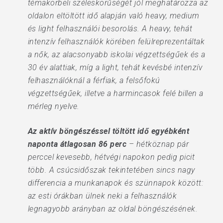
témakörbeli széleskörűségét jól meghatározza az
oldalon eltöltött idő alapján való heavy, medium
és light felhasználói besorolás. A heavy, tehát
intenzív felhasználók körében felülreprezentáltak
a nők, az alacsonyabb iskolai végzettségűek és a
30 év alattiak, míg a light, tehát kevésbé intenzív
felhasználóknál a férfiak, a felsőfokú
végzettségűek, illetve a harmincasok felé billen a
mérleg nyelve.
Az aktív böngészéssel töltött idő egyébként
naponta átlagosan 86 perc
– hétköznap pár
perccel kevesebb, hétvégi napokon pedig picit
több. A csúcsidőszak tekintetében sincs nagy
differencia a munkanapok és szünnapok között:
az esti órákban ülnek neki a felhasználók
legnagyobb arányban az oldal böngészésének.