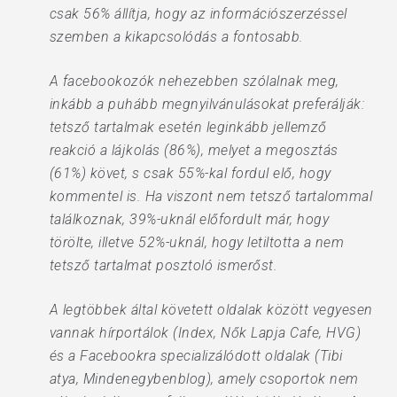
csak 56% állítja, hogy az információszerzéssel
szemben a kikapcsolódás a fontosabb.
A facebookozók nehezebben szólalnak meg,
inkább a puhább megnyilvánulásokat preferálják:
tetsző tartalmak esetén leginkább jellemző
reakció a lájkolás (86%), melyet a megosztás
(61%) követ, s csak 55%-kal fordul elő, hogy
kommentel is. Ha viszont nem tetsző tartalommal
találkoznak, 39%-uknál előfordult már, hogy
törölte, illetve 52%-uknál, hogy letiltotta a nem
tetsző tartalmat posztoló ismerőst.
A legtöbbek által követett oldalak között vegyesen
vannak hírportálok (Index, Nők Lapja Cafe, HVG)
és a Facebookra specializálódott oldalak (Tibi
atya, Mindenegybenblog), amely csoportok nem