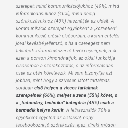
szerepet: mind kommunikációjukhoz (49%), mind
informálódásukhoz (40%), mind pedig
szórakozásukhoz (43%) használják az oldalt. A
kommunikáció szerepét egyébként a „közvetlen”
kommunikáció erősíti elsősorban, a kommentelés
jóval kevésbé jellemző, s ha a csevegést nem
tekintjük információszerző tevékenységnek, már
ezen a ponton kimondhatjuk: az oldal funkciója
elsősorban a szórakoztatás, s az informálódás
csak ez után következik. Mi sem bizonyítja ezt
jobban, mint hogy a szívesen látott tartalmas
sorában
első helyen a vicces tartalmak
szerepelnek (66%), melyet a zene (55%) követ, s
a „tudomány, technika” kategória (45%) csak a
harmadik helyre került
. A felhasználók 70%-a
egyébként egyetért az állítással, hogy
facebookozni jó szórakozás, igaz, direkt módon