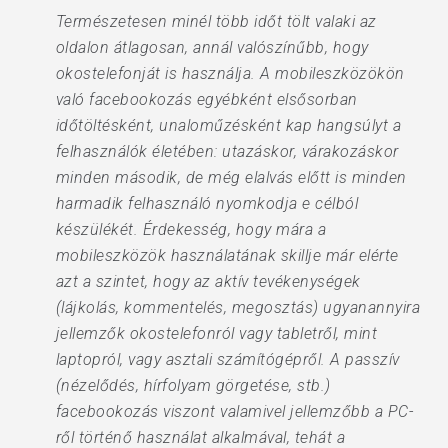
Természetesen minél több időt tölt valaki az
oldalon átlagosan, annál valószínűbb, hogy
okostelefonját is használja. A mobileszközökön
való facebookozás egyébként elsősorban
időtöltésként, unaloműzésként kap hangsúlyt a
felhasználók életében: utazáskor, várakozáskor
minden második, de még elalvás előtt is minden
harmadik felhasználó nyomkodja e célból
készülékét. Érdekesség, hogy mára a
mobileszközök használatának skillje már elérte
azt a szintet, hogy az aktív tevékenységek
(lájkolás, kommentelés, megosztás) ugyanannyira
jellemzők okostelefonról vagy tabletről, mint
laptopról, vagy asztali számítógépről. A passzív
(nézelődés, hírfolyam görgetése, stb.)
facebookozás viszont valamivel jellemzőbb a PC-
ről történő használat alkalmával, tehát a