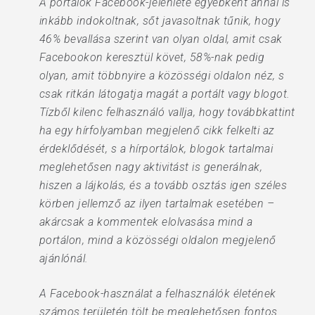
A portálok Facebook-jelenléte egyébként annál is
inkább indokoltnak, sőt javasoltnak tűnik, hogy
46% bevallása szerint van olyan oldal, amit csak
Facebookon keresztül követ, 58%-nak pedig
olyan, amit többnyire a közösségi oldalon néz, s
csak ritkán látogatja magát a portált vagy blogot.
Tízből kilenc felhasználó vallja, hogy továbbkattint
ha egy hírfolyamban megjelenő cikk felkelti az
érdeklődését, s a hírportálok, blogok tartalmai
meglehetősen nagy aktivitást is generálnak,
hiszen a lájkolás, és a tovább osztás igen széles
körben jellemző az ilyen tartalmak esetében –
akárcsak a kommentek elolvasása mind a
portálon, mind a közösségi oldalon megjelenő
ajánlónál.
A Facebook-használat a felhasználók életének
számos területén tölt be meglehetősen fontos