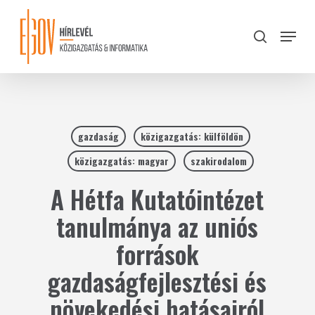
Skip
to
Menu
search
main
Close
content
Menu
gazdaság
közigazgatás: külföldön
közigazgatás: magyar
szakirodalom
A Hétfa Kutatóintézet
tanulmánya az uniós
források
gazdaságfejlesztési és
növekedési hatásairól