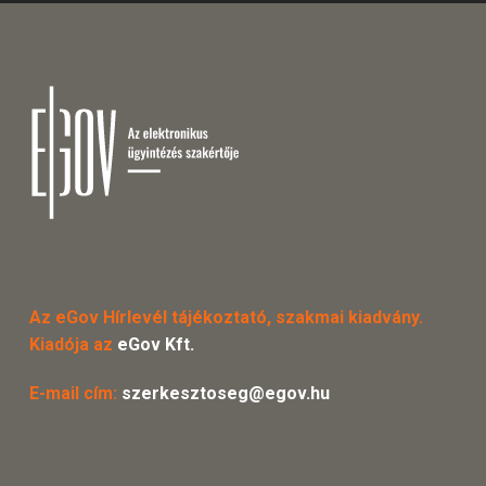
Az eGov Hírlevél tájékoztató, szakmai kiadvány.
Kiadója az
eGov Kft.
E-mail cím:
szerkesztoseg@egov.hu