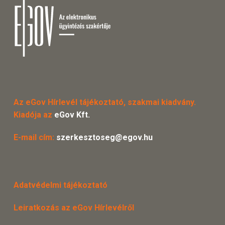
Az eGov Hírlevél tájékoztató, szakmai kiadvány.
Kiadója az
eGov Kft.
E-mail cím:
szerkesztoseg@egov.hu
Adatvédelmi tájékoztató
Leiratkozás az eGov Hírlevélről