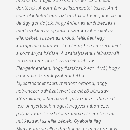
múltra, de mégis 2007-ben születtek a hibás
döntések. A kormány „lelkiismerete” tiszta. Amit
csak el lehetett érni, azt elértük a támogatásoknál,
de úgy gondoljuk, hogy érdemes erről beszélni,
mert ezekkel az ügyekkel szembesíteni kell az
ellenzéket. Hiszen az próbál felépíteni egy
korrupciós narratívát. Lételeme, hogy a korrupciót
a kormányra hárítsa. A szabálytalanul felhasznált
források aránya két százalék alatt van.
Elengedhetetlen, hogy tisztázzuk ezt. Arról, hogy
a mostani kormányzat mit tett a
fejlesztéspolitikáért, mindent elmond, hogy
hetvenezer pályázat nyert az előző pénzügyi
időszakban, a beérkezett pályázatok több mint
fele. A nyertesek mögött negyvenháromezer
pályázó van. Ezekkel a számokkal nem tudnak
mit kezdeni az ellenzékiek. Gyakorlatilag
Magyarország ellen drukkoltak, nem a kormányt,