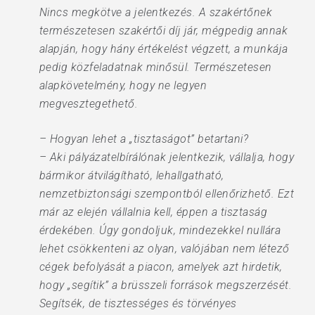
Nincs megkötve a jelentkezés. A szakértőnek
természetesen szakértői díj jár, mégpedig annak
alapján, hogy hány értékelést végzett, a munkája
pedig közfeladatnak minősül. Természetesen
alapkövetelmény, hogy ne legyen
megvesztegethető.
– Hogyan lehet a „tisztaságot” betartani?
– Aki pályázatelbírálónak jelentkezik, vállalja, hogy
bármikor átvilágítható, lehallgatható,
nemzetbiztonsági szempontból ellenőrizhető. Ezt
már az elején vállalnia kell, éppen a tisztaság
érdekében. Úgy gondoljuk, mindezekkel nullára
lehet csökkenteni az olyan, valójában nem létező
cégek befolyását a piacon, amelyek azt hirdetik,
hogy „segítik” a brüsszeli források megszerzését.
Segítsék, de tisztességes és törvényes