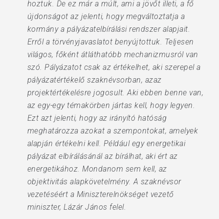
hoztuk. De ez már a múlt, ami a jövőt illeti, a fő
újdonságot az jelenti, hogy megváltoztatja a
kormány a pályázatelbírálási rendszer alap­jait.
Erről a törvényjavaslatot benyújtottuk. Teljesen
világos, főként átláthatóbb mechanizmusról van
szó. Pályázatot csak az értékelhet, aki szerepel a
pályázatértékelő szaknévsorban, azaz
projektértékelésre jogosult. Aki ebben benne van,
az egy-egy témakörben jártas kell, hogy legyen.
Ezt azt jelenti, hogy az irányító hatóság
meghatározza azokat a szempontokat, amelyek
alapján értékelni kell. Például egy energetikai
pályázat elbírálásánál az bírálhat, aki ért az
energetikához. Mondanom sem kell, az
objektivitás alapkövetelmény. A szaknévsor
vezetéséért a Miniszterelnökséget vezető
miniszter, Lá­zár János felel.