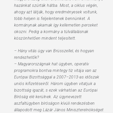
hazánkat szúrták hátba. Most, a ciklus végén,
ahogy azt látják, hogy eredményesek voltunk,
több helyen is feljelentenek bennünket. A
kormánynak akarnak így kellemetlen perceket
okozni. Pedig a kormány a túlvállalásnak
köszönhetően mindent teljesített.
– Hány vitás ügy van Brüsszellel, és hogyan
rendezhetők?
– Magyarországnak hat ügyben, operatív
programokra bontva mintegy tíz vitája van az
Európai Bizottsággal a 2007–2013-as időszak
uniós kifizetéseiről. Három ügyben vitatjuk a
bizottság igazát, s ezek várhatóan az Európai
Bíróság elé kerülnek. Az úgynevezett
aszfaltügyben bíróságon kívüli rendezésben
állapodott meg Lá­zár János Miniszterelnökséget