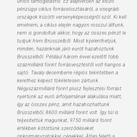
uniós támogatásról. Ez alapvetően az előző
pénzügyi ciklus forráselosztásáról, a visegrádi
országok közötti versenyképességről szól. Ki kell
emelnem, a ciklus elején nagyon rosszul álltunk,
nem is gondoltuk akkor, hogy az összes pénzt le
tudjuk hívni Brüsszelből. Most kijelenthetjük,
minden, hazánknak járó eurót hazahoztunk
Brüsszelből. Például három évvel ezelőtt több
százmilliárd forint forrásvesztéstől volt hangos a
sajtó. Tavaly decemberre régiós tekintetben a
kerethez képest tökéletesen zártunk.
Négyszázmilliárd forint plusz fejlesztési forrást
nyertünk az euró árfolyamának alakulása miatt,
így az összes pénz, amit hazahozhattunk
Brüsszelből, 8600 milliárd forint volt. Így túl is
teljesítettük magunkat, 9750 milliárd forint
értékben kötöttünk szerződéseket
önkormányzatokkal, cégekkel. Átlag feletti a