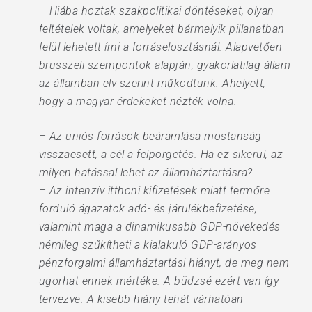
– Hiába hoztak szakpolitikai döntéseket, olyan
feltételek voltak, amelyeket bármelyik pillanatban
felül lehetett írni a forráselosztásnál. Alapvetően
brüsszeli szempontok alapján, gyakorlatilag állam
az államban elv szerint működtünk. Ahelyett,
hogy a magyar érdekeket nézték volna.
– Az uniós források beáramlása mostanság
visszaesett, a cél a felpörgetés. Ha ez sikerül, az
milyen hatással lehet az államháztartásra?
– Az intenzív itthoni kifizetések miatt termőre
forduló ágazatok adó- és járulékbefizetése,
valamint maga a dinamikusabb GDP-növekedés
némileg szűkítheti a kialakuló GDP-arányos
pénzforgalmi államháztartási hiányt, de meg nem
ugorhat ennek mértéke. A büdzsé ezért van így
tervezve. A kisebb hiány tehát várhatóan