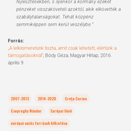
fejlesztésekben, s ilyenkor a kormány ezeket
pénzeket visszaköveteli azoktól, akik elkövették a
szabálytalanságokat. Tehát közpénz
semmiképpen sem kerül veszélybe.”
Forrás:
„A lelkiismeretünk tiszta, amit csak lehetett, elértünk a
támogatásoknál”
; Bódy Géza; Magyar Hírlap; 2016.
április 9.
2007-2013
2014-2020
Crețu Corina
Csepreghy Nándor
Európai Unió
európai uniós források kifizetése