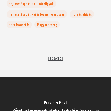
fejlesztéspolitika --pénzügyek
fejlesztéspolitikai intézményrendszer
forráslehívás
forrásvesztés
Magyarország
redaktor
Previous Post
Bővült a kormányablakok intézhető ügyek száma