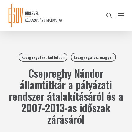
Skip
to
Menu
search
main
Close
content
Menu
közigazgatás: külföldön
közigazgatás: magyar
Csepreghy Nándor
államtitkár a pályázati
rendszer átalakításáról és a
2007-2013-as időszak
zárásáról