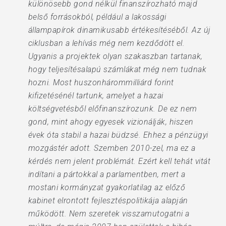
különösebb gond nélkül finanszírozható majd
belső forrásokból, például a lakossági
állampapírok dinamikusabb értékesítéséből. Az új
ciklusban a lehívás még nem kezdődött el.
Ugyanis a projektek olyan szakaszban tartanak,
hogy teljesítésalapú számlákat még nem tudnak
hozni. Most huszonhárommilliárd forint
kifizetésénél tartunk, amelyet a hazai
költségvetésből előfinanszírozunk. De ez nem
gond, mint ahogy egyesek vizio­nálják, hiszen
évek óta stabil a hazai büdzsé. Ehhez a pénzügyi
mozgástér adott. Szemben 2010-zel, ma ez a
kérdés nem jelent problémát. Ezért kell tehát vitát
indítani a pártokkal a parlamentben, mert a
mostani kormányzat gyakorlatilag az előző
kabinet elrontott fejlesztéspolitikája alapján
működött. Nem szeretek visszamutogatni a