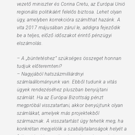
vezető miniszter és Corina Cretu, az Európai Unió
regionális politikáért felelős biztosa. Lehet olyan
ügy, amelyben korrekcióra számíthat hazánk. A
vita 2017 májusában zárul le, addigra fejeződik
be a teljes, előző időszakot érintő pénzügyi
elszámolás.
– A „büntetéshez” szükséges összeget honnan
tudjuk előteremteni?
– Nagyjából hatszázmilliárdnyi
számlaállományunk van. Ebből tudunk a vitás
ügyek rendezéséhez pluszban benyújtani
számlát. Ha az Európai Bizottság pénzt
megpróbál visszatartani, akkor benyújtunk olyan
számlákat, amelyek más projektekből
származnak. A visszatartást úgy tehetik meg, ha
konkrétan megjelölik a szabálytalanságok helyét a