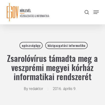
Skip
to
Menu
search
main
Close
content
Menu
egészségügy
közigazgatási informatika
Zsarolóvírus támadta meg a
veszprémi megyei kórház
informatikai rendszerét
By
redaktor
2016. április 9.