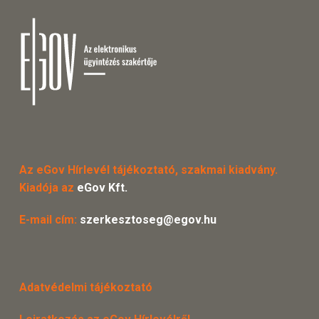
Az eGov Hírlevél tájékoztató, szakmai kiadvány.
Kiadója az
eGov Kft.
E-mail cím:
szerkesztoseg@egov.hu
Adatvédelmi tájékoztató