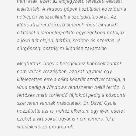
nem írtak, ezért az előjegyzett, tervezett ellátást
leállították. A vírusos gépek tisztítását követően a
hétvégén visszaállítják a szolgáltatásokat. Az
időponttal rendelkező betegek most elmaradt
ellátását a járóbeteg-ellátó egységekben pótolják
a jövő hét elején, hétfőn, kedden és szerdán. A
sürgősségi osztály működése zavartalan.
Megtudtuk, hogy a betegekhez kapcsolt adatok
nem voltak veszélyben, azokat ugyanis egy
kifejezetten erre a célra készült szoftver tárolja, a
vírus pedig a Windows rendszeren belül fertőz. A
fertőzés miatt törlendő fájlokról pedig a központi
szerveren vannak másolataik. Dr. Dávid Gyula
hozzátette azt is, nehéz elkerülni egy ilyen esetet,
ezeket a vírusokat ugyanis nem ismerik fel a
vírusellenőrző programok.