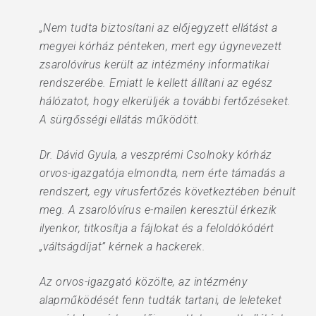
„Nem tudta biztosítani az előjegyzett ellátást a
megyei kórház pénteken, mert egy úgynevezett
zsarolóvírus került az intézmény informatikai
rendszerébe. Emiatt le kellett állítani az egész
hálózatot, hogy elkerüljék a további fertőzéseket.
A sürgősségi ellátás működött.
Dr. Dávid Gyula, a veszprémi Csolnoky kórház
orvos-igazgatója elmondta, nem érte támadás a
rendszert, egy vírusfertőzés következtében bénult
meg. A zsarolóvírus e-mailen keresztül érkezik
ilyenkor, titkosítja a fájlokat és a feloldókódért
„váltságdíjat” kérnek a hackerek.
Az orvos-igazgató közölte, az intézmény
alapműködését fenn tudták tartani, de leleteket